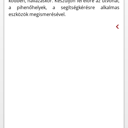
ködben, havazáskor. Készüljön fel előre az útvonal,
a pihenőhelyek, a segítségkérésre alkalmas
eszközök megismerésével.