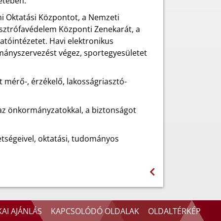
etében.
mi Oktatási Központot, a Nemzeti
asztrófavédelem Központi Zenekarát, a
tóintézetet. Havi elektronikus
ományszervezést végez, sportegyesületet
t mérő-, érzékelő, lakosságriasztó-
az önkormányzatokkal, a biztonságot
vetségeivel, oktatási, tudományos
AI AJÁNLÁS
KAPCSOLÓDÓ OLDALAK
OLDALTÉRKÉP