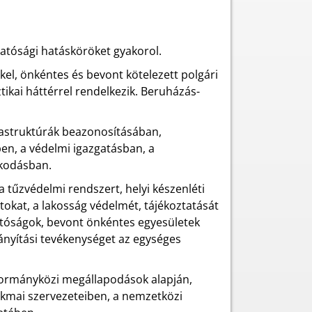
 hatósági hatásköröket gyakorol.
kel, önkéntes és bevont kötelezett polgári
tikai háttérrel rendelkezik. Beruházás-
rastruktúrák beazonosításában,
ben, a védelmi igazgatásban, a
lkodásban.
 a tűzvédelmi rendszert, helyi készenléti
atokat, a lakosság védelmét, tájékoztatását
oltóságok, bevont önkéntes egyesületek
ányítási tevékenységet az egységes
 kormányközi megállapodások alapján,
kmai szervezeteiben, a nemzetközi