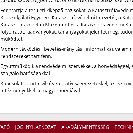
tűzoltó szövetségben, a tűzoltó tisztek nemzetközi szervez
Fenntartja a területi kiképző bázisokat, a Katasztrófavédel
Közszolgálati Egyetem Katasztrófavédelmi Intézetét, a Kat
Katasztrófavédelmi Múzeumot és a Katasztrófavédelmi Kuta
folyóiratot, kiadványokat, tananyagokat jelentet meg, tud
működtet.
Modern távközlési, bevetés-irányítási, informatikai, valamin
rendszereket tart fenn.
Együttműködik a rendvédelmi szervekkel, a honvédséggel, 
szolgáló hatóságokkal.
Kapcsolatot tart civil- és karitatív szervezetekkel, azok szö
intézményekkel, a magyar médiával.
TATÓ
JOGI NYILATKOZAT
AKADÁLYMENTESSÉG
TECHNIK