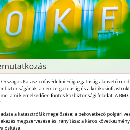
emutatkozás
 Országos Katasztrófavédelmi Főigazgatóság alapvető rendel
onbiztonságának, a nemzetgazdaság és a kritikusinfrastru
lme, ami kiemelkedően fontos közbiztonsági feladat. A BM
.
eladata a katasztrófák megelőzése; a bekövetkező polgári v
ekezés megszervezése és irányítása; a káros következmények
alósítása.