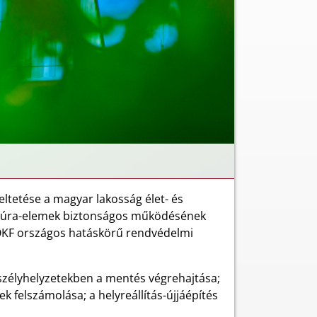
tetése a magyar lakosság élet- és
ktúra-elemek biztonságos működésének
 OKF országos hatáskörű rendvédelmi
eszélyhelyzetekben a mentés végrehajtása;
 felszámolása; a helyreállítás-újjáépítés