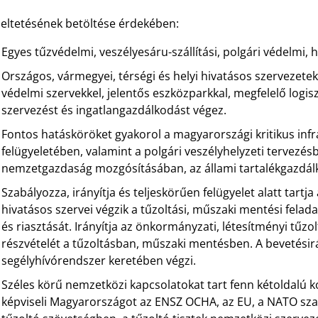
eltetésének betöltése érdekében:
Egyes tűzvédelmi, veszélyesáru-szállítási, polgári védelmi,
Országos, vármegyei, térségi és helyi hivatásos szervezetek
védelmi szervekkel, jelentős eszközparkkal, megfelelő logisz
szervezést és ingatlangazdálkodást végez.
Fontos hatásköröket gyakorol a magyarországi kritikus inf
felügyeletében, valamint a polgári veszélyhelyzeti tervezés
nemzetgazdaság mozgósításában, az állami tartalékgazdá
Szabályozza, irányítja és teljeskörűen felügyelet alatt tartja
hivatásos szervei végzik a tűzoltási, műszaki mentési felad
és riasztását. Irányítja az önkormányzati, létesítményi tűz
részvételét a tűzoltásban, műszaki mentésben. A bevetésir
segélyhívórendszer keretében végzi.
Széles körű nemzetközi kapcsolatokat tart fenn kétoldalú
képviseli Magyarországot az ENSZ OCHA, az EU, a NATO sza