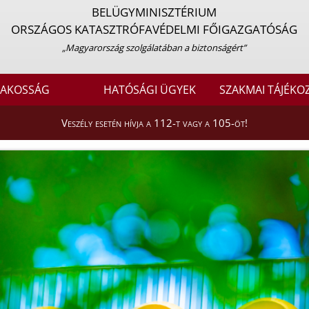
BELÜGYMINISZTÉRIUM
ORSZÁGOS KATASZTRÓFAVÉDELMI FŐIGAZGATÓSÁG
„Magyarország szolgálatában a biztonságért”
LAKOSSÁG
HATÓSÁGI ÜGYEK
SZAKMAI TÁJÉKO
Veszély esetén hívja a 112-t vagy a 105-öt!