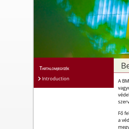
B
Tartalomjegyzék
Introduction
A BM
vagy
véde
szerv
Fő f
a véd
megv