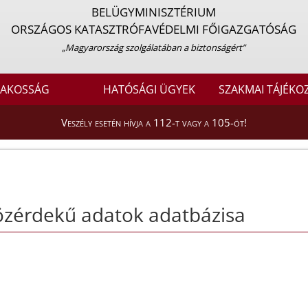
BELÜGYMINISZTÉRIUM
ORSZÁGOS KATASZTRÓFAVÉDELMI FŐIGAZGATÓSÁG
„Magyarország szolgálatában a biztonságért”
LAKOSSÁG
HATÓSÁGI ÜGYEK
SZAKMAI TÁJÉKO
Veszély esetén hívja a 112-t vagy a 105-öt!
özérdekű adatok adatbázisa