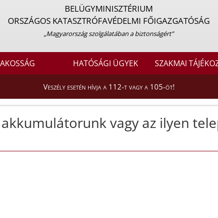
BELÜGYMINISZTÉRIUM
ORSZÁGOS KATASZTRÓFAVÉDELMI FŐIGAZGATÓSÁG
„Magyarország szolgálatában a biztonságért”
LAKOSSÁG
HATÓSÁGI ÜGYEK
SZAKMAI TÁJÉKO
Veszély esetén hívja a 112-t vagy a 105-öt!
n akkumulátorunk vagy az ilyen tel