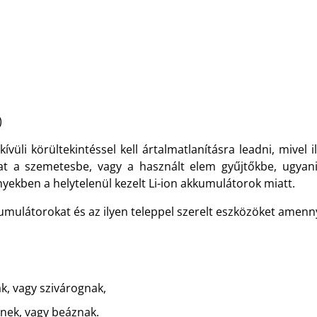
)
vüli körültekintéssel kell ártalmatlanításra leadni, mivel 
 a szemetesbe, vagy a használt elem gyűjtőkbe, ugyani
yekben a helytelenül kezelt Li-ion akkumulátorok miatt.
kkumulátorokat és az ilyen teleppel szerelt eszközöket amenn
, vagy szivárognak,
snek, vagy beáznak.