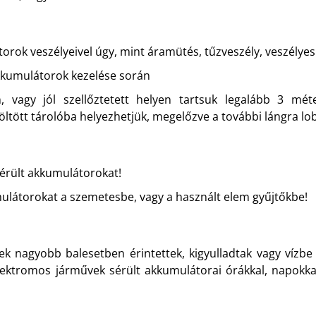
torok veszélyeivel úgy, mint áramütés, tűzveszély, veszélye
akkumulátorok kezelése során
, vagy jól szellőztetett helyen tartsuk legalább 3 mé
öltött tárolóba helyezhetjük, megelőzve a további lángra l
sérült akkumulátorokat!
ulátorokat a szemetesbe, vagy a használt elem gyűjtőkbe!
k nagyobb balesetben érintettek, kigyulladtak vagy vízbe 
lektromos járművek sérült akkumulátorai órákkal, napokkal,