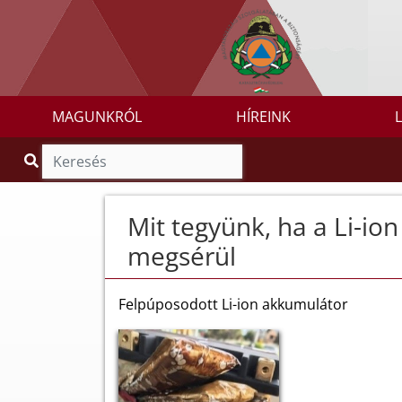
MAGUNKRÓL
HÍREINK
Mit tegyünk, ha a Li-io
megsérül
Felpúposodott Li-ion akkumulátor