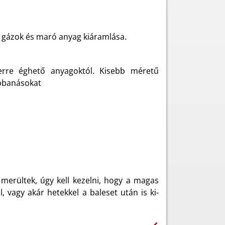
s gázok és maró anyag kiáramlása.
terre éghető anyagoktól. Kisebb méretű
obbanásokat
merültek, úgy kell kezelni, hogy a magas
 vagy akár hetekkel a baleset után is ki-