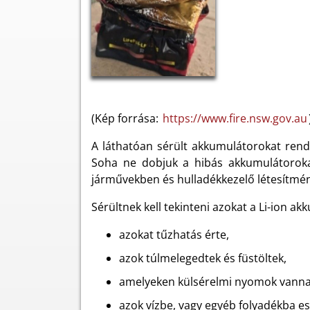
(Kép forrása:
https://www.fire.nsw.gov.au
A láthatóan sérült akkumulátorokat rendkí
Soha ne dobjuk a hibás akkumulátorokat
járművekben és hulladékkezelő létesítmén
Sérültnek kell tekinteni azokat a Li-ion a
azokat tűzhatás érte,
azok túlmelegedtek és füstöltek,
amelyeken külsérelmi nyomok vannak
azok vízbe, vagy egyéb folyadékba e