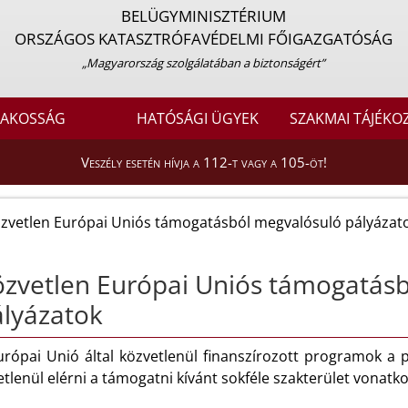
BELÜGYMINISZTÉRIUM
ORSZÁGOS KATASZTRÓFAVÉDELMI FŐIGAZGATÓSÁG
„Magyarország szolgálatában a biztonságért”
LAKOSSÁG
HATÓSÁGI ÜGYEK
SZAKMAI TÁJÉKO
Veszély esetén hívja a 112-t vagy a 105-öt!
zvetlen Európai Uniós támogatásból megvalósuló pályázat
zvetlen Európai Uniós támogatás
lyázatok
urópai Unió által közvetlenül finanszírozott programok a p
tlenül elérni a támogatni kívánt sokféle szakterület vonatk