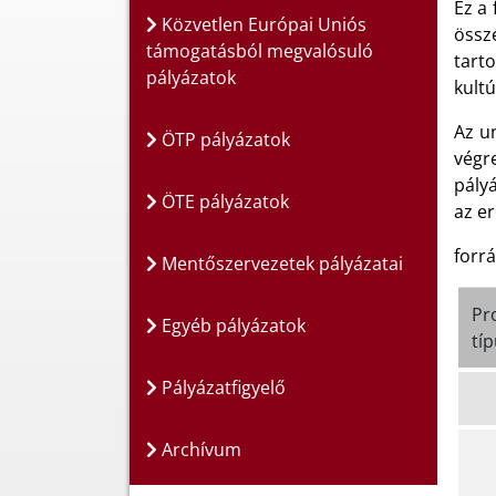
Ez a
Közvetlen Európai Uniós
összé
támogatásból megvalósuló
tarto
pályázatok
kult
Az u
ÖTP pályázatok
végr
pályá
ÖTE pályázatok
az er
forr
Mentőszervezetek pályázatai
Pr
Egyéb pályázatok
tí
Pályázatfigyelő
Archívum