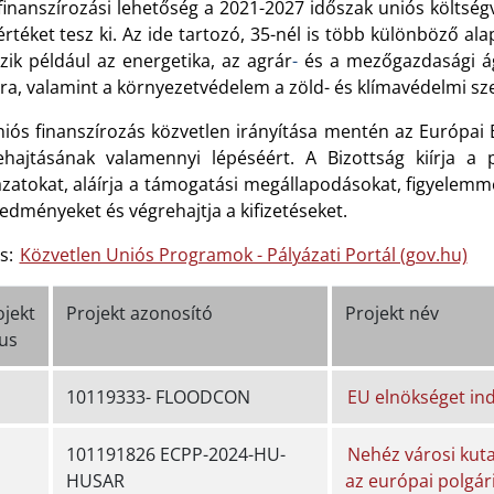
 finanszírozási lehetőség a 2021-2027 időszak uniós költség
rtéket tesz ki. Az ide tartozó, 35-nél is több különböző ala
zik például az energetika, az agrár
-
és a mezőgazdasági ágaz
úra, valamint a környezetvédelem a zöld- és klímavédelmi s
niós finanszírozás közvetlen irányítása mentén az Európai 
ehajtásának valamennyi lépéséért. A Bizottság kiírja a pá
zatokat, aláírja a támogatási megállapodásokat, figyelemmel
edményeket és végrehajtja a kifizetéseket.
ás:
Közvetlen Uniós Programok - Pályázati Portál (gov.hu)
ojekt
Projekt azonosító
Projekt név
pus
10119333- FLOODCON
EU elnökséget in
101191826 ECPP-2024-HU-
Nehéz városi kuta
HUSAR
az európai polgár