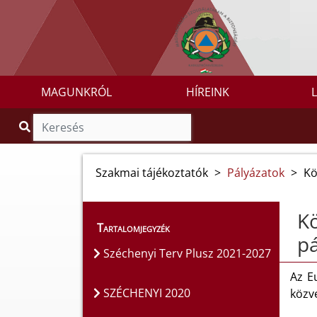
MAGUNKRÓL
HÍREINK
Szakmai tájékoztatók
>
Pályázatok
>
Kö
Kö
Tartalomjegyzék
pá
Széchenyi Terv Plusz 2021-2027
Az E
SZÉCHENYI 2020
közve