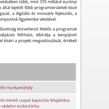
vetésében több, mint 370 milliárd eurónyi
p által kijelölt főbb programterületek közé
at, a digitális és innovatív fejlesztés, a
zempontok figyelembe vételével.
Bizottság közvetlenül felelős a programok
lyázati felhívást, elbírálja a benyújtott
 kíséri a projekt megvalósulását, értékeli
dító munkaműhely
tó-mentő csapat kapacitás felajánlása
i védelmi eszköztárba