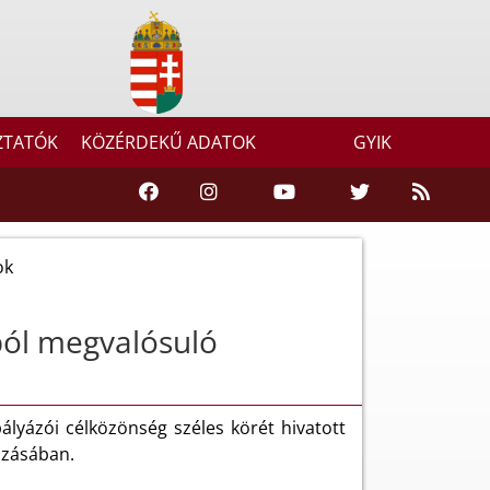
ZTATÓK
KÖZÉRDEKŰ ADATOK
GYIK
ok
ból megvalósuló
ályázói célközönség széles körét hivatott
ozásában.