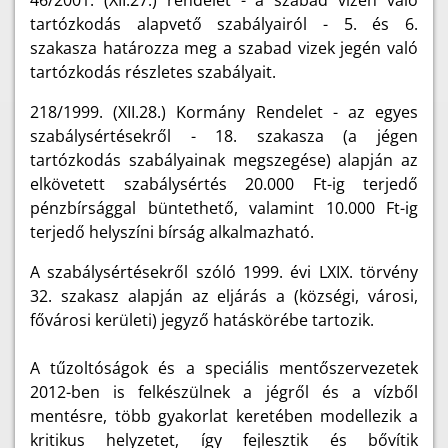
46/2001. (XII.27.) rendelet - a szabad vízen való
tartózkodás alapvető szabályairól - 5. és 6.
szakasza határozza meg a szabad vizek jegén való
tartózkodás részletes szabályait.
218/1999. (XII.28.) Kormány Rendelet - az egyes
szabálysértésekről - 18. szakasza (a jégen
tartózkodás szabályainak megszegése) alapján az
elkövetett szabálysértés 20.000 Ft-ig terjedő
pénzbírsággal büntethető, valamint 10.000 Ft-ig
terjedő helyszíni bírság alkalmazható.
A szabálysértésekről szóló 1999. évi LXIX. törvény
32. szakasz alapján az eljárás a (községi, városi,
fővárosi kerületi) jegyző hatáskörébe tartozik.
A tűzoltóságok és a speciális mentőszervezetek
2012-ben is felkészülnek a jégről és a vízből
mentésre, több gyakorlat keretében modellezik a
kritikus helyzetet, így fejlesztik és bővítik