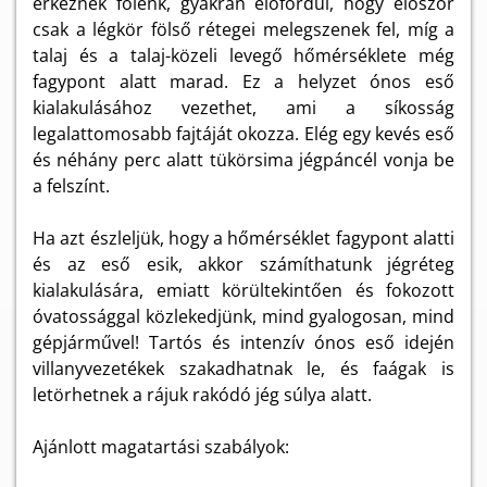
érkeznek fölénk, gyakran előfordul, hogy először
csak a légkör fölső rétegei melegszenek fel, míg a
talaj és a talaj-közeli levegő hőmérséklete még
fagypont alatt marad. Ez a helyzet ónos eső
kialakulásához vezethet, ami a síkosság
legalattomosabb fajtáját okozza. Elég egy kevés eső
és néhány perc alatt tükörsima jégpáncél vonja be
a felszínt.
Ha azt észleljük, hogy a hőmérséklet fagypont alatti
és az eső esik, akkor számíthatunk jégréteg
kialakulására, emiatt körültekintően és fokozott
óvatossággal közlekedjünk, mind gyalogosan, mind
gépjárművel! Tartós és intenzív ónos eső idején
villanyvezetékek szakadhatnak le, és faágak is
letörhetnek a rájuk rakódó jég súlya alatt.
Ajánlott magatartási szabályok: