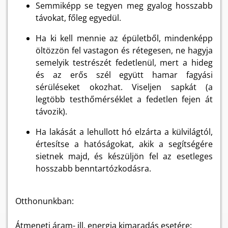
Semmiképp se tegyen meg gyalog hosszabb
távokat, főleg egyedül.
Ha ki kell mennie az épületből, mindenképp
öltözzön fel vastagon és rétegesen, ne hagyja
semelyik testrészét fedetlenül, mert a hideg
és az erős szél együtt hamar fagyási
sérüléseket okozhat. Viseljen sapkát (a
legtöbb testhőmérséklet a fedetlen fejen át
távozik).
Ha lakását a lehullott hó elzárta a külvilágtól,
értesítse a hatóságokat, akik a segítségére
sietnek majd, és készüljön fel az esetleges
hosszabb benntartózkodásra.
Otthonunkban:
Átmeneti áram- ill. energia kimaradás esetére: