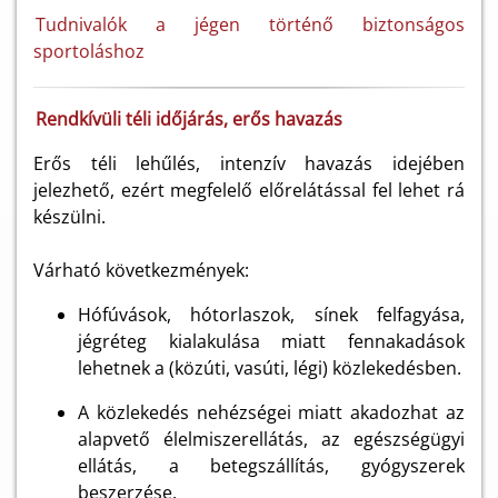
Tudnivalók a jégen történő biztonságos
sportoláshoz
Rendkívüli téli időjárás, erős havazás
Erős téli lehűlés, intenzív havazás idejében
jelezhető, ezért megfelelő előrelátással fel lehet rá
készülni.
Várható következmények:
Hófúvások, hótorlaszok, sínek felfagyása,
jégréteg kialakulása miatt fennakadások
lehetnek a (közúti, vasúti, légi) közlekedésben.
A közlekedés nehézségei miatt akadozhat az
alapvető élelmiszerellátás, az egészségügyi
ellátás, a betegszállítás, gyógyszerek
beszerzése.