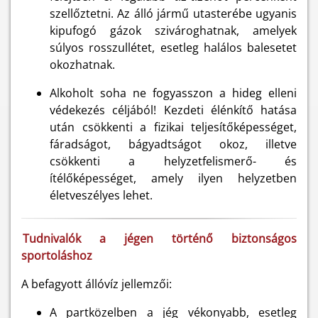
szellőztetni. Az álló jármű utasterébe ugyanis
kipufogó gázok szivároghatnak, amelyek
súlyos rosszullétet, esetleg halálos balesetet
okozhatnak.
Alkoholt soha ne fogyasszon a hideg elleni
védekezés céljából! Kezdeti élénkítő hatása
után csökkenti a fizikai teljesítőképességet,
fáradságot, bágyadtságot okoz, illetve
csökkenti a helyzetfelismerő- és
ítélőképességet, amely ilyen helyzetben
életveszélyes lehet.
Tudnivalók a jégen történő biztonságos
sportoláshoz
A befagyott állóvíz jellemzői:
A partközelben a jég vékonyabb, esetleg