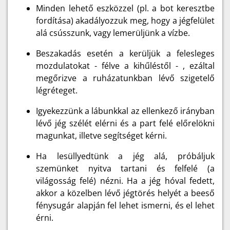
Minden lehető eszközzel (pl. a bot keresztbe
fordítása) akadályozzuk meg, hogy a jégfelület
alá csússzunk, vagy lemerüljünk a vízbe.
Beszakadás esetén a kerüljük a felesleges
mozdulatokat - félve a kihűléstől - , ezáltal
megőrizve a ruházatunkban lévő szigetelő
légréteget.
Igyekezzünk a lábunkkal az ellenkező irányban
lévő jég szélét elérni és a part felé előrelökni
magunkat, illetve segítséget kérni.
Ha lesüllyedtünk a jég alá, próbáljuk
szemünket nyitva tartani és felfelé (a
világosság felé) nézni. Ha a jég hóval fedett,
akkor a közelben lévő jégtörés helyét a beeső
fénysugár alapján fel lehet ismerni, és el lehet
érni.