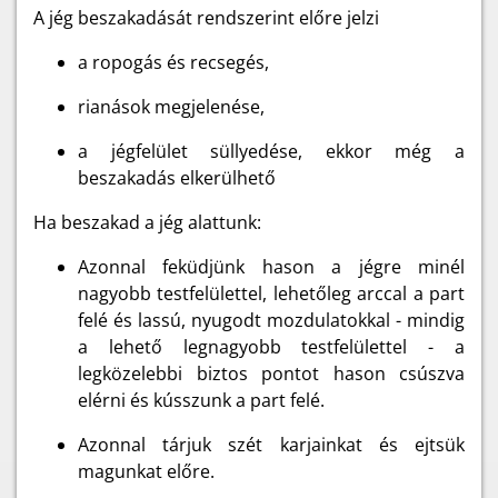
A jég beszakadását rendszerint előre jelzi
a ropogás és recsegés,
rianások megjelenése,
a jégfelület süllyedése, ekkor még a
beszakadás elkerülhető
Ha beszakad a jég alattunk:
Azonnal feküdjünk hason a jégre minél
nagyobb testfelülettel, lehetőleg arccal a part
felé és lassú, nyugodt mozdulatokkal - mindig
a lehető legnagyobb testfelülettel - a
legközelebbi biztos pontot hason csúszva
elérni és kússzunk a part felé.
Azonnal tárjuk szét karjainkat és ejtsük
magunkat előre.