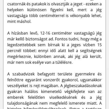
csatornák és patakok is olvasztják a jeget - ezeken a
helyeken különösen figyelni kell, mert a jég
vastagsága több centiméterrel is vékonyabb lehet,
mint máshol.
A hízásban levő, 12-16 centiméter vastagságú jég
már kellő biztonságot ad. Fontos tudni, hogy még a
legedzettebbek sem bírnak ki a jeges vízben 15
percnél többet: ennyi idő alatt kell a segítségnek
megérkeznie, különben annak, aki jég alá került,
már nem sok esélye van a túlélésre.
A szabadvizek befagyott területe gyermekre és
felnőttre egyaránt vonzerőt gyakorol, ugyanakkor
veszélyeket is rejt magában. A jégbeszakadásoknak
gyakran halálos kimenetelű végkifejlete van az
emberek felelőtlen viselkedésének és a jég
tulajdonságának nem megfelelő ismerete miatt. A