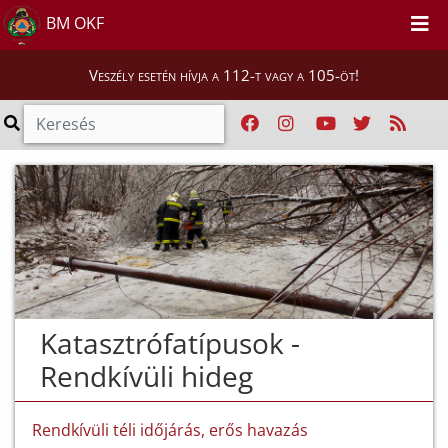
BM OKF
Veszély esetén hívja a 112-t vagy a 105-öt!
Katasztrófatípusok -
Rendkívüli hideg
Rendkívüli téli időjárás, erős havazás