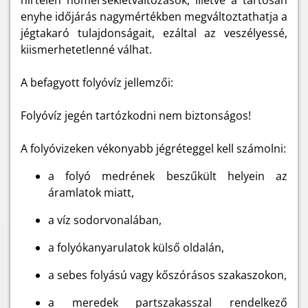
hirtelen hőmérsékletváltozások, illetve a tartósan
enyhe időjárás nagymértékben megváltoztathatja a
jégtakaró tulajdonságait, ezáltal az veszélyessé,
kiismerhetetlenné válhat.
A befagyott folyóvíz jellemzői:
Folyóvíz jegén tartózkodni nem biztonságos!
A folyóvizeken vékonyabb jégréteggel kell számolni:
a folyó medrének beszűkült helyein az
áramlatok miatt,
a víz sodorvonalában,
a folyókanyarulatok külső oldalán,
a sebes folyású vagy kőszórásos szakaszokon,
a meredek partszakasszal rendelkező