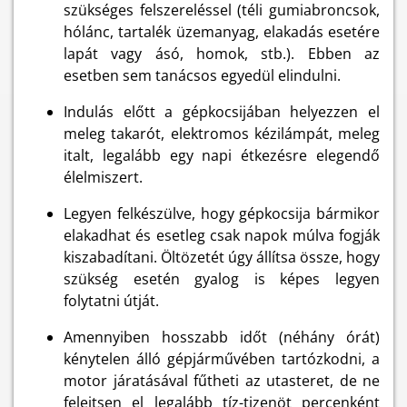
szükséges felszereléssel (téli gumiabroncsok,
hólánc, tartalék üzemanyag, elakadás esetére
lapát vagy ásó, homok, stb.). Ebben az
esetben sem tanácsos egyedül elindulni.
Indulás előtt a gépkocsijában helyezzen el
meleg takarót, elektromos kézilámpát, meleg
italt, legalább egy napi étkezésre elegendő
élelmiszert.
Legyen felkészülve, hogy gépkocsija bármikor
elakadhat és esetleg csak napok múlva fogják
kiszabadítani. Öltözetét úgy állítsa össze, hogy
szükség esetén gyalog is képes legyen
folytatni útját.
Amennyiben hosszabb időt (néhány órát)
kénytelen álló gépjárművében tartózkodni, a
motor járatásával fűtheti az utasteret, de ne
felejtsen el legalább tíz-tizenöt percenként