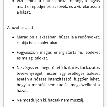
Víztelenítse a kinti csapokat, nehogy a fagyás
miatt elrepedjenek a csövek, és a víz elárassza
a házat.
A hóvihar alatt:
Maradjon a lakásában, húzza le a redőnyöket,
csukja be a spalettákat.
Fogyasszon magas energiatartalmú ételeket
és meleg italokat.
Ne végezzen megerőltető fizikai és kockázatos
tevékenységet, hiszen egy esetleges baleset
esetén a hóesés intenzitásától függően lehet,
hogy a mentők sem tudják megközelíteni a
házat.
Ne mozduljon ki, hacsak nem muszáj.