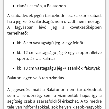
rianás esetén, a Balatonon.
A szabadvizek jegén tartózkodni csak akkor szabad,
ha a jég kellő szilárdságú, nem olvadt, nem mozog.
A fagyásban lévő jég a következőképpen
terhelhető:
kb. 8 cm vastagságú jég -> egy felnőtt
kb. 12 cm vastagságú jég -> egy csoport illetve
sportolásra alkalmas
kb. 18 cm vastagságú jég -> szánkók, fakutyák
Balaton jegén való tartózkodás
A jegesedés miatt a Balatonon nem tartózkodnak
sem a rendőrség, sem a vízimentők hajói, így a
segítség csak a szárazföldről érkezhet. A tó medre
tele van hőforrásokkal, sok helyen kisebb-nagyobb