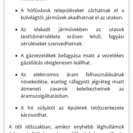
A hófúvások településeket zárhatnak el a
külvilágtól, járművek akadhatnak el az utakon.
Az elakadt járművekben az utasok
testhőmérséklete erősen lehűl, fagyási
sérüléseket szenvedhetnek.
A gázvezetékek befagyása miatt a vezetékes
gázellátás ideiglenesen leállhat.
Az elektromos áram felhasználásának
növekedése, esetleg ráfagyott jégréteg miatt
átmeneti zavarok keletkezhetnek az
áramszolgáltatásban.
A hó súlyától az épületek tetőszerkezete
károsodhat.
A téli időszakban, amikor enyhébb léghullámok