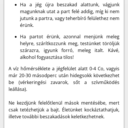
Ha a jég újra beszakad alattunk, vágjunk
magunknak utat a part felé addig, míg ki nem
jutunk a partra, vagy teherbíró felülethez nem
érünk.
Ha partot érünk, azonnal menjünk meleg
helyre, szárítkozzunk meg, testünket töröljük
szárazra, igyunk forró, meleg italt. Kávé,
alkohol fogyasztása tilos!
A víz hőmérséklete a jégfelület alatt 0-4 Co, vagyis
már 20-30 másodperc után hidegsokk következhet
be (vérkeringési zavarok, sőt a szívműködés
leállása).
Ne kezdjünk felelőtlenül mások mentésébe, mert
csak tetézhetjük a bajt. Életünket kockáztathatjuk,
illetve további beszakadások keletkezhetnek.