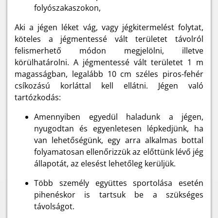
folyószakaszokon,
Aki a jégen léket vág, vagy jégkitermelést folytat,
köteles a jégmentessé vált területet távolról
felismerhető módon megjelölni, illetve
körülhatárolni. A jégmentessé vált területet 1 m
magasságban, legalább 10 cm széles piros-fehér
csíkozású korláttal kell ellátni. Jégen való
tartózkodás:
Amennyiben egyedül haladunk a jégen,
nyugodtan és egyenletesen lépkedjünk, ha
van lehetőségünk, egy arra alkalmas bottal
folyamatosan ellenőrizzük az előttünk lévő jég
állapotát, az elesést lehetőleg kerüljük.
Több személy együttes sportolása esetén
pihenéskor is tartsuk be a szükséges
távolságot.