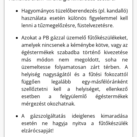
Hagyományos tüzelőberendezés (pl. kandalló)
használata esetén különös figyelemmel kell
lenni a tűzmegelőzésre, füstelvezetésre.
Azokat a PB gázzal üzemelő fűtőkészülékeket,
amelyek nincsenek a kéménybe kötve, vagy az
égéstermékek szabadba történő kivezetése
más módon nem megoldott, soha ne
üzemeltesse folyamatosan zárt térben. A
helyiség nagyságától és a fűtési fokozattól
függően legalább egy-másfélóránként
szellőztetni kell a helyiséget, ellenkező
esetben a felgyülemlő égéstermékek
mérgezést okozhatnak.
A gázszolgáltatás ideiglenes kimaradása
esetén ne hagyja nyitva a fűtőkészülék
elzárócsapját!