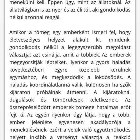
menekülni kell. Éppen úgy, mint az állatoknál. Az
állatvilágban is az nyer és az éli túl, aki gondolkodás
nélkül azonnal reagál.
Amikor a tömeg egy emberként ismeri fel, hogy
életveszélyes helyzet alakult ki, mindenki
gondolkodás nélkül a legegyszerűbb megoldást
választja: azt csinálja, amit a többiek. Az emberek
meggyorsítják lépteiket. Ilyenkor a gyors haladás
következtében egyre közelebb kerülnek
egymáshoz, és megkezdődik a lökdösődés. A
haladás koordinálatlanná válik, különösen ha szűk
kijáraton próbálnak átmenni. A kijáratoknál
dugulások és tömörülések keletkeznek. Az
összepréselődött emberek tömege hatalmas erőt
fejt ki. Az egyén ilyenkor úgy látja, hogy a többi
ember jelenléte egyenesen akadályozója a
menekülésének, ezért a velük való együttműködés
helyett inkább a versenyt választja a reakció