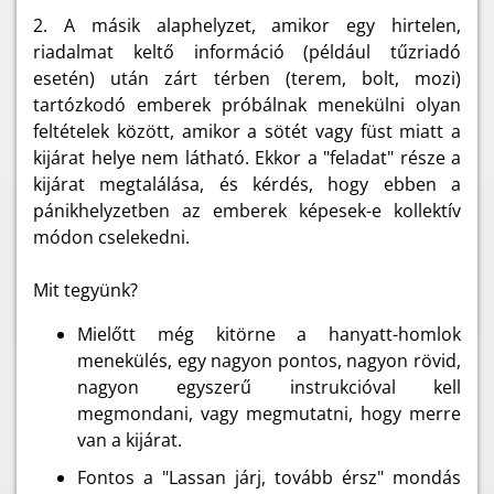
2. A másik alaphelyzet, amikor egy hirtelen,
riadalmat keltő információ (például tűzriadó
esetén) után zárt térben (terem, bolt, mozi)
tartózkodó emberek próbálnak menekülni olyan
feltételek között, amikor a sötét vagy füst miatt a
kijárat helye nem látható. Ekkor a "feladat" része a
kijárat megtalálása, és kérdés, hogy ebben a
pánikhelyzetben az emberek képesek-e kollektív
módon cselekedni.
Mit tegyünk?
Mielőtt még kitörne a hanyatt-homlok
menekülés, egy nagyon pontos, nagyon rövid,
nagyon egyszerű instrukcióval kell
megmondani, vagy megmutatni, hogy merre
van a kijárat.
Fontos a "Lassan járj, tovább érsz" mondás