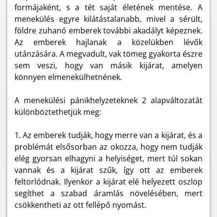
formájaként, s a tét saját életének mentése. A
menekülés egyre kilátástalanabb, mivel a sérült,
földre zuhanó emberek további akadályt képeznek.
Az emberek hajlanak a közelükben lévők
utánzására. A megvadult, vak tömeg gyakorta észre
sem veszi, hogy van másik kijárat, amelyen
könnyen elmenekülhetnének.
A menekülési pánikhelyzeteknek 2 alapváltozatát
különböztethetjük meg:
1. Az emberek tudják, hogy merre van a kijárat, és a
problémát elsősorban az okozza, hogy nem tudják
elég gyorsan elhagyni a helyiséget, mert túl sokan
vannak és a kijárat szűk, így ott az emberek
feltorlódnak. Ilyenkor a kijárat elé helyezett oszlop
segíthet a szabad áramlás növelésében, mert
csökkentheti az ott fellépő nyomást.