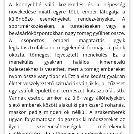
A könnyebbé váló közlekedés és a népesség
növekedése miatt egyre több ember látogatja a
különböző eseményeket, rendezvényeket. A
sportmérkőzéseken, a tüntetéseken vagy a
bevásárlóközpontokban nagy tömeg gyűlhet össze.
A csoportos emberi magatartás egyik
legkatasztrofálisabb megjelenési formája a pánik
okozta, tömeges, fejvesztett menekülés. Ez a
menekülés gyakran halálos kimenetelű
balesetekhez is vezethet, mert a tömeg embereket
nyom össze vagy tipor el. Ezt a viselkedést gyakran
életet veszélyeztető szituációk váltják ki, pl. tűzeset
egy zsúfolt épületben, természeti katasztrófák stb.
Vannak esetek, amikor az ülő- vagy állóhelyekért
siető emberek között alakul ki pánikszerű rohanás,
máskor pedig minden ok nélkül. A szakemberek
ugyan folyamatosan dolgoznak ki módszereket az
ilyen szerencsétlenségek mértékének
csökkentésére, de a tömeges események száma és