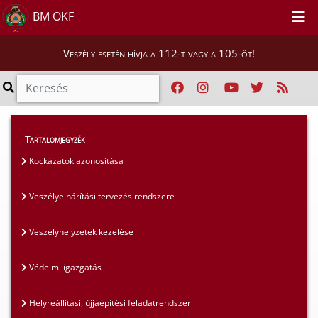
BM OKF
Veszély esetén hívja a 112-t vagy a 105-öt!
Szakmai tájékoztatók
>
Tartalomjegyzék
Polgári védelmi szakterület
>
Árvíz 2013
Kockázatok azonosítása
Veszélyelhárítási tervezés rendszere
Veszélyhelyzetek kezelése
Védelmi igazgatás
Helyreállítási, újjáépítési feladatrendszer