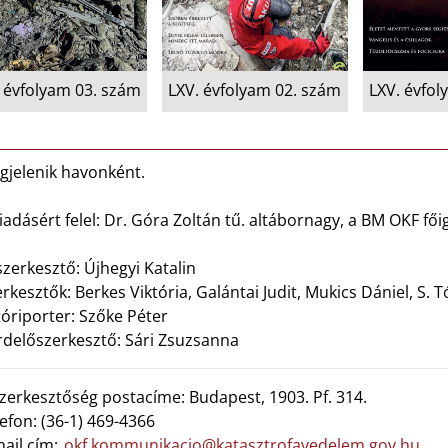
 évfolyam 03. szám
LXV. évfolyam 02. szám
LXV. évfol
gjelenik havonként.
iadásért felel: Dr. Góra Zoltán tű. altábornagy, a BM OKF fői
zerkesztő: Újhegyi Katalin
rkesztők: Berkes Viktória, Galántai Judit, Mukics Dániel, S. 
óriporter: Szőke Péter
rdelőszerkesztő: Sári Zsuzsanna
zerkesztőség postacíme: Budapest, 1903. Pf. 314.
efon: (36-1) 469-4366
ail cím:
okf.kommunikacio@katasztrofavedelem.gov.hu
,