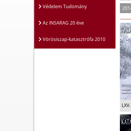
Védelem Tudomány
201
Az INSARAG 20 éve
Vörösiszap-katasztrófa 2010
LXV.