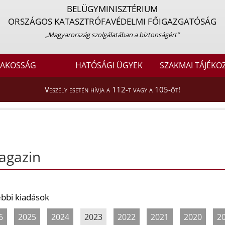
BELÜGYMINISZTÉRIUM
ORSZÁGOS KATASZTRÓFAVÉDELMI FŐIGAZGATÓSÁG
„Magyarország szolgálatában a biztonságért”
LAKOSSÁG
HATÓSÁGI ÜGYEK
SZAKMAI TÁJÉKO
Veszély esetén hívja a 112-t vagy a 105-öt!
agazin
bbi kiadások
6
2025
2024
2023
2022
2021
2020
2