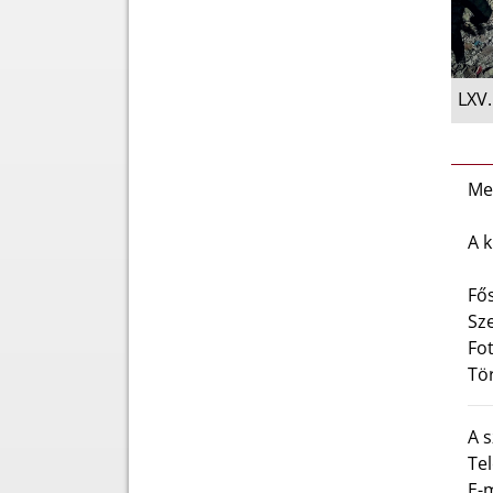
LXV.
Me
A k
Fős
Sze
Fot
Tö
A s
Tel
E-m