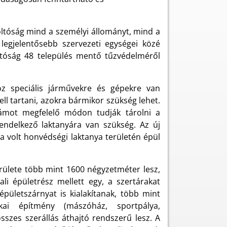
oltóság mind a személyi állományt, mind a
legjelentősebb szervezeti egységei közé
zoltóság 48 település mentő tűzvédelméről
öz speciális járművekre és gépekre van
ll tartani, azokra bármikor szükség lehet.
ámot megfelelő módon tudják tárolni a
rendelkező laktanyára van szükség. Az új
a volt honvédségi laktanya területén épül
rülete több mint 1600 négyzetméter lesz,
ali épületrész mellett egy, a szertárakat
épületszárnyat is kialakítanak, több mint
ai építmény (mászóház, sportpálya,
sszes szerállás áthajtó rendszerű lesz. A