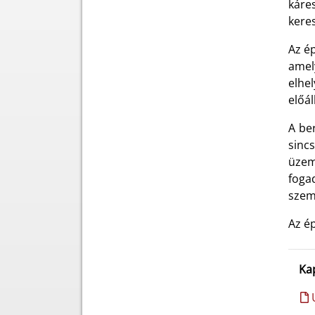
káres
keres
Az ép
amel
elhe
előál
A be
sinc
üzem
foga
szem
Az é
Ka
Ú