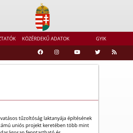
ZTATÓK
KÖZÉRDEKŰ ADATOK
GYIK
vatásos tűzoltóság laktanyája építésének
zámú uniós projekt keretében több mint
gazdaságosan fenntartható és