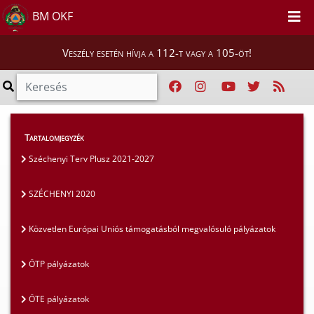
BM OKF
Veszély esetén hívja a 112-t vagy a 105-öt!
Szakmai tájékoztatók
>
Pályázatok
>
Tartalomjegyzék
SZÉCHENYI 2020
Széchenyi Terv Plusz 2021-2027
SZÉCHENYI 2020
Közvetlen Európai Uniós támogatásból megvalósuló pályázatok
ÖTP pályázatok
ÖTE pályázatok