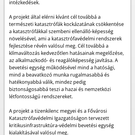
intézkedések.
A projekt által elérni kívánt cél továbbá a
természeti katasztrófák kockázatának csökkentése
a katasztrófákkal szembeni ellenálló-képesség
növelésével, ami a katasztrófavédelmi rendszerek
fejlesztése révén valósul meg. Cél továbbá a
klímaváltozás kedvezőtlen hatásainak megelőzése,
az alkalmazkodó- és reagálóképesség javítása. A
bevetési egység működésével mind a hatósági,
mind a beavatkozó munka rugalmasabbá és
hatékonyabbá válik, mindez pedig
biztonságosabbá teszi a hazai és nemzetközi
létfontosságú rendszereket.
A projekt a tizenkilenc megyei és a Fővárosi
Katasztrófavédelmi Igazgatóságon tervezett
kritikusinfrastruktúra-védelmi bevetési egység
kialakításával valósul meg.