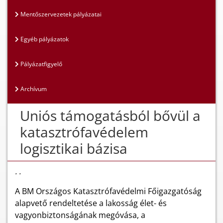
Mentőszervezetek pályázatai
Egyéb pályázatok
Pályázatfigyelő
Archívum
Uniós támogatásból bővül a
katasztrófavédelem
logisztikai bázisa
. .
A BM Országos Katasztrófavédelmi Főigazgatóság
alapvető rendeltetése a lakosság élet- és
vagyonbiztonságának megóvása, a