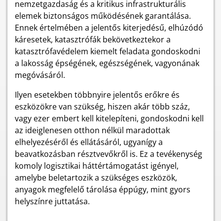
nemzetgazdaság és a kritikus infrastrukturális
elemek biztonságos működésének garantálása.
Ennek értelmében a jelentős kiterjedésű, elhúzódó
káresetek, katasztrófák bekövetkeztekor a
katasztrófavédelem kiemelt feladata gondoskodni
a lakosság épségének, egészségének, vagyonának
megóvásáról.
Ilyen esetekben többnyire jelentős erőkre és
eszközökre van szükség, hiszen akár több száz,
vagy ezer embert kell kitelepíteni, gondoskodni kell
az ideiglenesen otthon nélkül maradottak
elhelyezéséről és ellátásáról, ugyanígy a
beavatkozásban résztvevőkről is. Ez a tevékenység
komoly logisztikai háttértámogatást igényel,
amelybe beletartozik a szükséges eszközök,
anyagok megfelelő tárolása éppúgy, mint gyors
helyszínre juttatása.