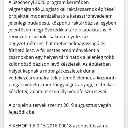
A Széchenyi 2020 program keretében
végrehajtandó „Logisztikai raktárcsarnok építése”
projekttel modernizálható a katasztrófavédelem
jelenlegi budapesti, központi raktárbázisa, egyben
jelentősen megnövekedik a tárolókapacitás is. A
tervezett csarnok csaknem nyolcszáz
négyzetméteres, hat méter belmagasságú és
fűthető lesz. A fejlesztés eredményeként a
csarnokban egy helyen tárolhatók a jelenleg több
különböző bázison lévő készletek. Az épületben
helyet kapnak a mobilgátkészletek dunai
védekezési vonalra telepítendő elemei, a központi
polgári védelmi mentőegységek anyagi, technikai
készletei, valamint személyi védőfelszerelései.
A projekt a tervek szerint 2019 augusztus végén
fejeződik be.
A KEHOP-1.6.0-15-2016-00018 azonosítószámú