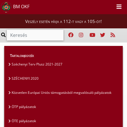
BM OKF
Veszély esetén hívja a 112-t vagy a 105-öt!
Szakmai tájékoztatók
>
Pályázatok
>
Tartalomjegyzék
SZÉCHENYI 2020
Széchenyi Terv Plusz 2021-2027
SZÉCHENYI 2020
Közvetlen Európai Uniós támogatásból megvalósuló pályázatok
ÖTP pályázatok
ÖTE pályázatok