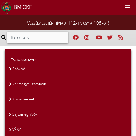
BM OKF
Veszély esetén hívja a 112-t vagy a 105-öt!
Magunkról
>
Sajtószoba
>
Sajtómeghívók
Tartalomjegyzék
Szóvivő
Vármegyei szóvivők
Közlemények
Sajtómeghívók
VÉSZ