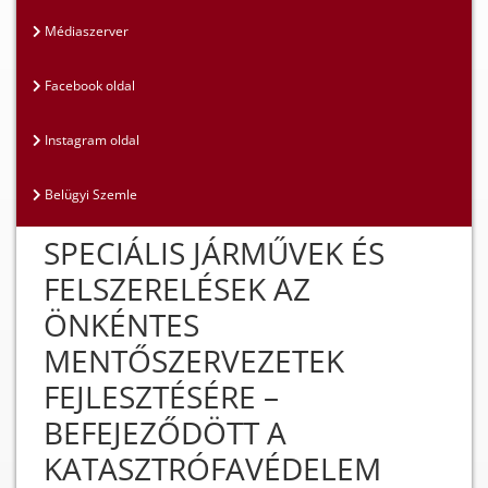
Médiaszerver
Facebook oldal
Instagram oldal
Belügyi Szemle
SPECIÁLIS JÁRMŰVEK ÉS
FELSZERELÉSEK AZ
ÖNKÉNTES
MENTŐSZERVEZETEK
FEJLESZTÉSÉRE –
BEFEJEZŐDÖTT A
KATASZTRÓFAVÉDELEM