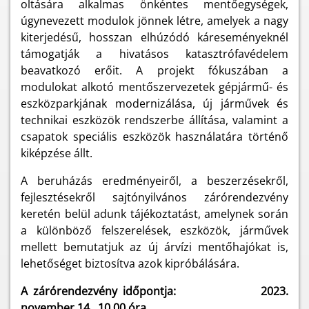
oltására alkalmas önkéntes mentőegységek,
úgynevezett modulok jönnek létre, amelyek a nagy
kiterjedésű, hosszan elhúzódó káreseményeknél
támogatják a hivatásos katasztrófavédelem
beavatkozó erőit. A projekt fókuszában a
modulokat alkotó mentőszervezetek gépjármű- és
eszközparkjának modernizálása, új járművek és
technikai eszközök rendszerbe állítása, valamint a
csapatok speciális eszközök használatára történő
kiképzése állt.
A beruházás eredményeiről, a beszerzésekről,
fejlesztésekről sajtónyilvános zárórendezvény
keretén belül adunk tájékoztatást, amelynek során
a különböző felszerelések, eszközök, járművek
mellett bemutatjuk az új árvízi mentőhajókat is,
lehetőséget biztosítva azok kipróbálására.
A zárórendezvény időpontja: 2023.
november 14. 10.00 óra