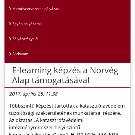
Mentőszervezetek pályázatai
Egyéb pályázatok
Pályázatfigyelő
Archívum
E-learning képzés a Norvég
Alap támogatásával
2017. április 28. 11:38
Többszintű képzést tartottak a katasztrófavédelem
tűzoltósági szakterületének munkatársai részére.
Az oktatás „A katasztrófavédelmi
intézményrendszer helyi szintű
kapacitásfejlesztése” című, HU11-0006-PP3-2013