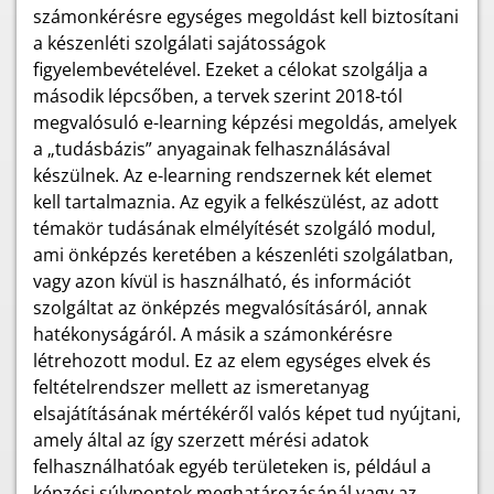
számonkérésre egységes megoldást kell biztosítani
a készenléti szolgálati sajátosságok
figyelembevételével. Ezeket a célokat szolgálja a
második lépcsőben, a tervek szerint 2018-tól
megvalósuló e-learning képzési megoldás, amelyek
a „tudásbázis” anyagainak felhasználásával
készülnek. Az e-learning rendszernek két elemet
kell tartalmaznia. Az egyik a felkészülést, az adott
témakör tudásának elmélyítését szolgáló modul,
ami önképzés keretében a készenléti szolgálatban,
vagy azon kívül is használható, és információt
szolgáltat az önképzés megvalósításáról, annak
hatékonyságáról. A másik a számonkérésre
létrehozott modul. Ez az elem egységes elvek és
feltételrendszer mellett az ismeretanyag
elsajátításának mértékéről valós képet tud nyújtani,
amely által az így szerzett mérési adatok
felhasználhatóak egyéb területeken is, például a
képzési súlypontok meghatározásánál vagy az