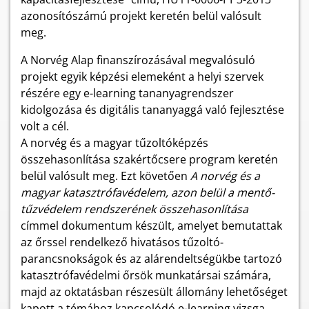
azonosítószámú projekt keretén belül valósult
meg.
A Norvég Alap finanszírozásával megvalósuló
projekt egyik képzési elemeként a helyi szervek
részére egy e-learning tananyagrendszer
kidolgozása és digitális tananyaggá való fejlesztése
volt a cél.
A norvég és a magyar tűzoltóképzés
összehasonlítása szakértőcsere program keretén
belül valósult meg. Ezt követően
A norvég és a
magyar katasztrófavédelem, azon belül a mentő-
tűzvédelem rendszerének összehasonlítása
címmel dokumentum készült, amelyet bemutattak
az őrssel rendelkező hivatásos tűzoltó-
parancsnokságok és az alárendeltségükbe tartozó
katasztrófavédelmi őrsök munkatársai számára,
majd az oktatásban részesült állomány lehetőséget
kapott a témához kapcsolódó e-learning vizsga