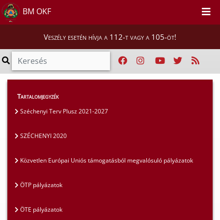
BM OKF
Veszély esetén hívja a 112-t vagy a 105-öt!
Szakmai tájékoztatók
>
Pályázatok
>
Tartalomjegyzék
Egyéb pályázatok
Széchenyi Terv Plusz 2021-2027
SZÉCHENYI 2020
Közvetlen Európai Uniós támogatásból megvalósuló pályázatok
ÖTP pályázatok
ÖTE pályázatok