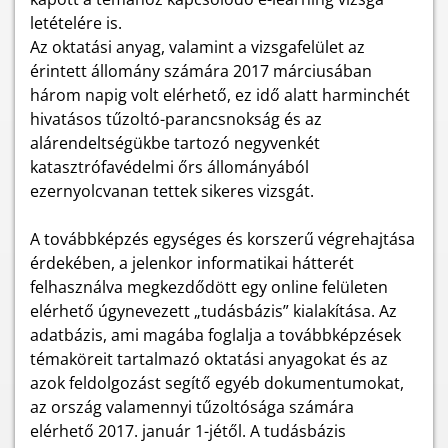
letételére is.
Az oktatási anyag, valamint a vizsgafelület az
érintett állomány számára 2017 márciusában
három napig volt elérhető, ez idő alatt harminchét
hivatásos tűzoltó-parancsnokság és az
alárendeltségükbe tartozó negyvenkét
katasztrófavédelmi őrs állományából
ezernyolcvanan tettek sikeres vizsgát.
A továbbképzés egységes és korszerű végrehajtása
érdekében, a jelenkor informatikai hátterét
felhasználva megkezdődött egy online felületen
elérhető úgynevezett „tudásbázis” kialakítása. Az
adatbázis, ami magába foglalja a továbbképzések
témaköreit tartalmazó oktatási anyagokat és az
azok feldolgozást segítő egyéb dokumentumokat,
az ország valamennyi tűzoltósága számára
elérhető 2017. január 1-jétől. A tudásbázis