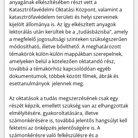
anyagának elkészítésében részt vett a
Katasztrófavédelmi Oktatási Központ, valamint a
katasztrófavédelem területi és helyi szerveinek
kijelölt állománya is. Az így elkészített anyagok
lektorálás után kerültek be a „tudásbázisba”, amely
a megfelelő jogosultsági szinteken szükségszerűen
módosítható, illetve bővíthető. A meghatározott
témakörök külön-külön mappákban szerepelnek,
amelyeken belül a kötelezően oktatandó rész,
továbbá a témakörhöz kapcsolódóan egyéb
dokumentumok, többek között filmek, ábrák és
esettanulmányok jelennek meg.
Az oktatások a tudás megszerzésének csak egy
részét képzik, emellett szükség van az elhangzottak
elmélyítésére, gyakoroltatására, illetve
számonkérésére is, továbbá jelentős hangsúlyt kell
fektetni az önképzés jelentőségére is. A
számonkérésre való felkészülésre és a