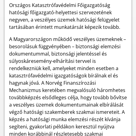
Országos Katasztrófavédelmi Főigazgatóság
hatósági főigazgató-helyettesi szervezetének
negyven, a veszélyes üzemek hatósági felügyelet
tartásában érintett munkatársát képezik tovább.
A Magyarországon működő veszélyes üzemeknek –
besorolásuk függvényében – biztonsági elemzési
dokumentummal, biztonsági jelentéssel és
súlyoskáresemény-elhárítási tervvel is
rendelkezniük kell, amelyeket minden esetben a
katasztrófavédelmi igazgatóságok bírálnak el és
hagynak jóvá. A Norvég Finanszírozási
Mechanizmus keretében megvalósuló háromhetes
továbbképzés elsődleges célja, hogy tovább bővítse
a veszélyes üzemek dokumentumainak elbírálását
végző hatósági szakemberek szakmai ismereteit. A
képzés a hatósági munka elemzési részét kívánja
segíteni, gyakorlati példákon keresztül nyújtva
minden korábbinál részletesebb szakmai