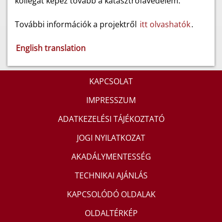
kollégát képez tovább a katasztrófavédelem.
További információk a projektről
itt olvashatók
.
English translation
KAPCSOLAT
IMPRESSZUM
ADATKEZELÉSI TÁJÉKOZTATÓ
JOGI NYILATKOZAT
AKADÁLYMENTESSÉG
TECHNIKAI AJÁNLÁS
KAPCSOLÓDÓ OLDALAK
OLDALTÉRKÉP