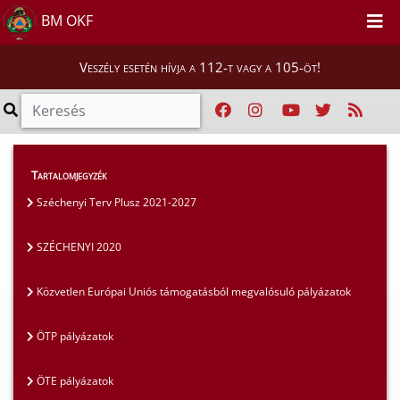
BM OKF
Veszély esetén hívja a 112-t vagy a 105-öt!
Szakmai tájékoztatók
>
Pályázatok
>
Tartalomjegyzék
Egyéb pályázatok
Széchenyi Terv Plusz 2021-2027
SZÉCHENYI 2020
Közvetlen Európai Uniós támogatásból megvalósuló pályázatok
ÖTP pályázatok
ÖTE pályázatok