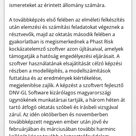
ismereteket az érintett állomány számára.
A továbbképzés első felében az elméleti felkészítés
után elemzési és számítási feladatokat végeznek a
résztvevők, majd az oktatás második felében a
gyakorlatban is megismerkednek a Phast Risk
kockázatelemző szoftver azon újításaival, amelyek
támogatják a hatóság engedélyezési eljárásait. A
szoftver használatának elsajátítását célzó képzési
részben a modellépítés, a modellszámítások
futtatása és az eredmények kiértékelése,
megjelenítése zajlik. A képzést a szoftvert fejlesztő
DNV-GL Software kizárólagos magyarországi
ügynökének munkatársai tartják, a három héten át
tartó átfogó oktatás szóbeli és írásbeli vizsgával
zárul. Az idén októberben és novemberben
továbbképzett negyven ember után jövő év
februárjában és márciusában további harminc