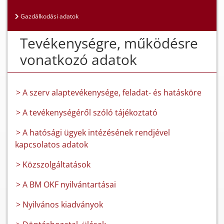
Gazdálkodási adatok
Tevékenységre, működésre
vonatkozó adatok
> A szerv alaptevékenysége, feladat- és hatásköre
> A tevékenységéről szóló tájékoztató
> A hatósági ügyek intézésének rendjével
kapcsolatos adatok
> Közszolgáltatások
> A BM OKF nyilvántartásai
> Nyilvános kiadványok