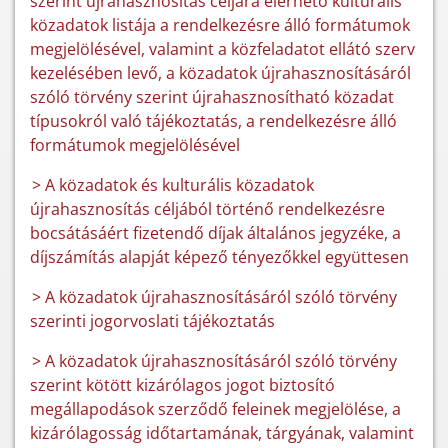
szerint újrahasznosítás céljára elérhető kulturális
közadatok listája a rendelkezésre álló formátumok
megjelölésével, valamint a közfeladatot ellátó szerv
kezelésében levő, a közadatok újrahasznosításáról
szóló törvény szerint újrahasznosítható közadat
típusokról való tájékoztatás, a rendelkezésre álló
formátumok megjelölésével
> A közadatok és kulturális közadatok
újrahasznosítás céljából történő rendelkezésre
bocsátásáért fizetendő díjak általános jegyzéke, a
díjszámítás alapját képező tényezőkkel együttesen
> A közadatok újrahasznosításáról szóló törvény
szerinti jogorvoslati tájékoztatás
> A közadatok újrahasznosításáról szóló törvény
szerint kötött kizárólagos jogot biztosító
megállapodások szerződő feleinek megjelölése, a
kizárólagosság időtartamának, tárgyának, valamint