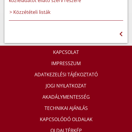
közfeladatot ellátó szerv részére
> Közzétételi listák
KAPCSOLAT
IMPRESSZUM
ADATKEZELÉSI TÁJÉKOZTATÓ
JOGI NYILATKOZAT
AKADÁLYMENTESSÉG
TECHNIKAI AJÁNLÁS
KAPCSOLÓDÓ OLDALAK
OLDALTÉRKÉP