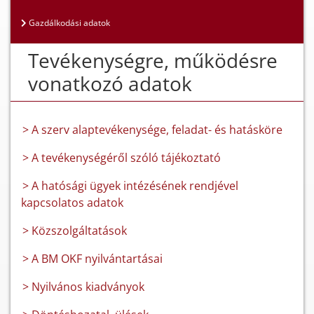
Gazdálkodási adatok
Tevékenységre, működésre
vonatkozó adatok
> A szerv alaptevékenysége, feladat- és hatásköre
> A tevékenységéről szóló tájékoztató
> A hatósági ügyek intézésének rendjével
kapcsolatos adatok
> Közszolgáltatások
> A BM OKF nyilvántartásai
> Nyilvános kiadványok