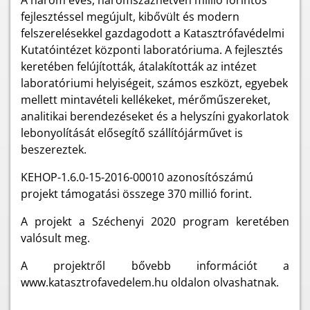
A három éves, háromszázhetven millió forintos
fejlesztéssel megújult, kibővült és modern
felszerelésekkel gazdagodott a Katasztrófavédelmi
Kutatóintézet központi laboratóriuma. A fejlesztés
keretében felújították, átalakították az intézet
laboratóriumi helyiségeit, számos eszközt, egyebek
mellett mintavételi kellékeket, mérőműszereket,
analitikai berendezéseket és a helyszíni gyakorlatok
lebonyolítását elősegítő szállítójárművet is
beszereztek.
KEHOP-1.6.0-15-2016-00010 azonosítószámú
projekt támogatási összege 370 millió forint.
A projekt a Széchenyi 2020 program keretében
valósult meg.
A projektről bővebb információt a
www.katasztrofavedelem.hu oldalon olvashatnak.