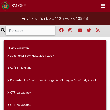
BM OKF
Veszély esetén hívja a 112-t vagy a 105-öt!
Szakmai tájékoztatók
>
Pályázatok
>
Tartalomjegyzék
SZÉCHENYI 2020
Széchenyi Terv Plusz 2021-2027
SZÉCHENYI 2020
Közvetlen Európai Uniós támogatásból megvalósuló pályázatok
ÖTP pályázatok
ÖTE pályázatok