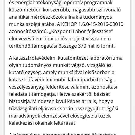
és energiahatékonysági operatív programnak
köszönhetően korszerűbb, magasabb színvonalú
analitikai mérőeszközök állnak a tudományos
munka szolgálatába. A KEHOP 1.6.0-15-2016-00010
azonosítószámú, „Központi Labor fejlesztése”
elnevezésű európai uniós projekt vissza nem
térítendő támogatási összege 370 millió forint.
A katasztrófavédelmi kutatóintézet laboratóriuma
olyan tudományos munkát végző, vizsgáló és
kutató egység, amely munkájával elsősorban a
katasztrófavédelmi mobil labor iparbiztonsági,
veszélyesanyag-felderítési, valamint azonosítási
feladatait támogatja, illetve szakértői bázisát
biztosítja. Mindezen kívül képes arra is, hogy a
tűzvizsgálati eljárások során összegyűjtött égési
maradványok elemzésével elősegítse a tüzek
keletkezési okainak feltárását.