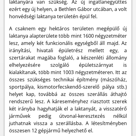
laktanyára van szükség. Az új ingatlanegyüttes
ezért egy új helyen, a Bethlen Gábor utcában, a volt
honvédségi laktanya területén épül fel.
A csaknem egy hektáros területen megépülő új
laktanya alapterülete több mint 1600 négyzetméter
lesz, amely két funkcionális egységből áll majd. Az
irányítási, hivatali épületrész mellett egy, a
szertárakat magába foglaló, a készenléti állomány
elhelyezésére szolgáló épületszárnyat is
kialakítanak, több mint 1003 négyzetméteren. Itt az
összes szükséges technikai építmény (mászóház,
sportpálya, kismotorfecskendő-szerelő pálya stb.)
helyet kap, továbbá az összes szerállás áthajtó
rendszerű lesz. A káreseményhez riasztott szerek
két irányba hagyhatják el a laktanyát, a visszatérő
járművek pedig útvonal-keresztezés nélkül
juthatnak vissza a szerállásba. A létesítményben
összesen 12 gépjármű helyezhető el.