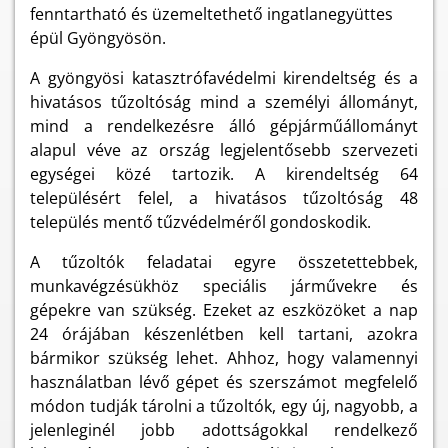
fenntartható és üzemeltethető ingatlanegyüttes
épül Gyöngyösön.
A gyöngyösi katasztrófavédelmi kirendeltség és a
hivatásos tűzoltóság mind a személyi állományt,
mind a rendelkezésre álló gépjárműállományt
alapul véve az ország legjelentősebb szervezeti
egységei közé tartozik. A kirendeltség 64
településért felel, a hivatásos tűzoltóság 48
település mentő tűzvédelméről gondoskodik.
A tűzoltók feladatai egyre összetettebbek,
munkavégzésükhöz speciális járművekre és
gépekre van szükség. Ezeket az eszközöket a nap
24 órájában készenlétben kell tartani, azokra
bármikor szükség lehet. Ahhoz, hogy valamennyi
használatban lévő gépet és szerszámot megfelelő
módon tudják tárolni a tűzoltók, egy új, nagyobb, a
jelenleginél jobb adottságokkal rendelkező