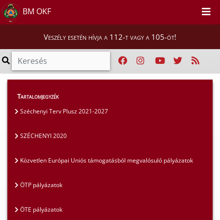
BM OKF
Veszély esetén hívja a 112-t vagy a 105-öt!
Szakmai tájékoztatók
>
Pályázatok
>
Tartalomjegyzék
SZÉCHENYI 2020
Széchenyi Terv Plusz 2021-2027
SZÉCHENYI 2020
Közvetlen Európai Uniós támogatásból megvalósuló pályázatok
ÖTP pályázatok
ÖTE pályázatok