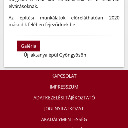
elvárásoknak.
Az építési munkálatok előreláthatóan 2020
második felében fejeződnek be.
Galéria
Új laktanya épül Gyöngyösön
KAPCSOLAT
IMPRESSZUM
ADATKEZELÉSI TÁJÉKOZTATÓ
JOGI NYILATKOZAT
AKADÁLYMENTESSÉG