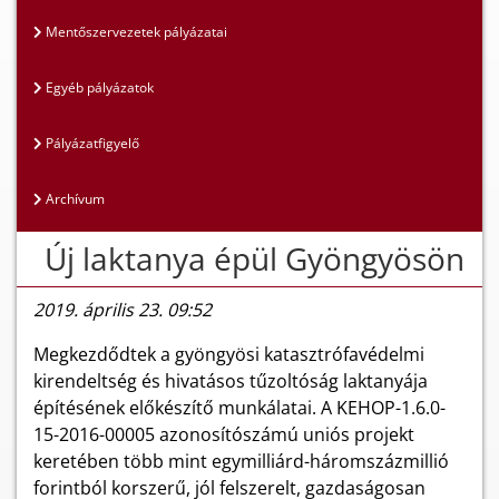
Mentőszervezetek pályázatai
Egyéb pályázatok
Pályázatfigyelő
Archívum
Új laktanya épül Gyöngyösön
2019. április 23. 09:52
Megkezdődtek a gyöngyösi katasztrófavédelmi
kirendeltség és hivatásos tűzoltóság laktanyája
építésének előkészítő munkálatai. A KEHOP-1.6.0-
15-2016-00005 azonosítószámú uniós projekt
keretében több mint egymilliárd-háromszázmillió
forintból korszerű, jól felszerelt, gazdaságosan