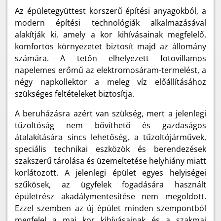
Az épületegyüttest korszerű építési anyagokból, a
modern építési technológiák alkalmazásával
alakítják ki, amely a kor kihívásainak megfelelő,
komfortos környezetet biztosít majd az állomány
számára. A tetőn elhelyezett fotovillamos
napelemes erőmű az elektromosáram-termelést, a
négy napkollektor a meleg víz előállításához
szükséges feltételeket biztosítja.
A beruházásra azért van szükség, mert a jelenlegi
tűzoltóság nem bővíthető és gazdaságos
átalakítására sincs lehetőség, a tűzoltójárművek,
speciális technikai eszközök és berendezések
szakszerű tárolása és üzemeltetése helyhiány miatt
korlátozott. A jelenlegi épület egyes helyiségei
szűkösek, az ügyfelek fogadására használt
épületrész akadálymentesítése nem megoldott.
Ezzel szemben az új épület minden szempontból
megfelel a mai kor kihívásainak és a szakmai