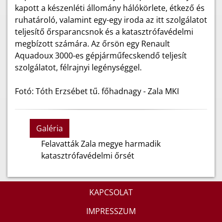
kapott a készenléti állomány hálókörlete, étkező és
ruhatároló, valamint egy-egy iroda az itt szolgálatot
teljesítő őrsparancsnok és a katasztrófavédelmi
megbízott számára. Az őrsön egy Renault
Aquadoux 3000-es gépjárműfecskendő teljesít
szolgálatot, félrajnyi legénységgel.
Fotó: Tóth Erzsébet tű. főhadnagy - Zala MKI
Galéria
Felavatták Zala megye harmadik
katasztrófavédelmi őrsét
KAPCSOLAT
IMPRESSZUM