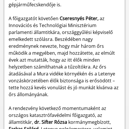
gépjárműfecskendője is.
A főigazgatót követően
Cseresnyés Péter,
az
Innovációs és Technológiai Minisztérium
parlamenti államtitkára, országgyűlési képviselő
emelkedett szólásra. Beszédében nagy
eredménynek nevezte, hogy már három őrs
működik a megyében, majd hozzátette, az elmúlt
évek azt mutatták, hogy az itt élők minden
helyzetben számíthatnak a tűzoltókra. Az őrs
átadásával a Mura vidéke környékén és a Letenye
vonzáskörzetében élők biztonsága is erősödött –
tette hozzá kevés vonulást és jó munkát kívánva az
őrs állományának.
A rendezvény következő momentumaként az
országos katasztrófavédelmi főigazgató, az
államtitkár,
dr. Sifter Rózsa
kormánymegbízott,