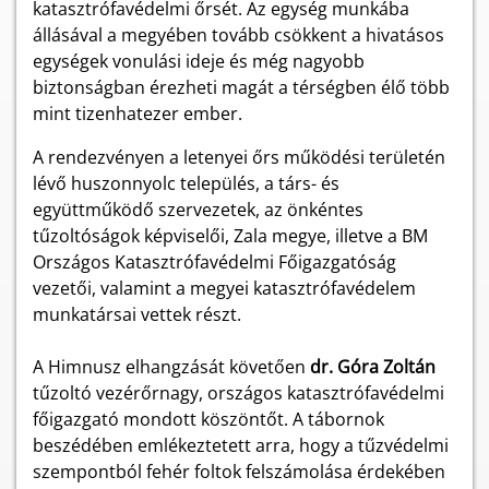
katasztrófavédelmi őrsét. Az egység munkába
állásával a megyében tovább csökkent a hivatásos
egységek vonulási ideje és még nagyobb
biztonságban érezheti magát a térségben élő több
mint tizenhatezer ember.
A rendezvényen a letenyei őrs működési területén
lévő huszonnyolc település, a társ- és
együttműködő szervezetek, az önkéntes
tűzoltóságok képviselői, Zala megye, illetve a BM
Országos Katasztrófavédelmi Főigazgatóság
vezetői, valamint a megyei katasztrófavédelem
munkatársai vettek részt.
A Himnusz elhangzását követően
dr. Góra Zoltán
tűzoltó vezérőrnagy, országos katasztrófavédelmi
főigazgató mondott köszöntőt. A tábornok
beszédében emlékeztetett arra, hogy a tűzvédelmi
szempontból fehér foltok felszámolása érdekében