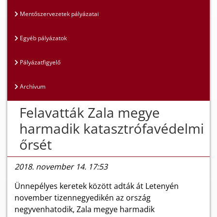
Mentőszervezetek pályázatai
Egyéb pályázatok
Pályázatfigyelő
Archívum
Felavatták Zala megye
harmadik katasztrófavédelmi
őrsét
2018. november 14. 17:53
Ünnepélyes keretek között adták át Letenyén
november tizennegyedikén az ország
negyvenhatodik, Zala megye harmadik