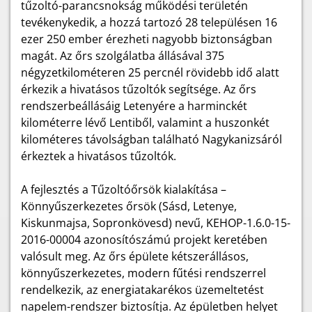
tűzoltó-parancsnokság működési területén
tevékenykedik, a hozzá tartozó 28 településen 16
ezer 250 ember érezheti nagyobb biztonságban
magát. Az őrs szolgálatba állásával 375
négyzetkilométeren 25 percnél rövidebb idő alatt
érkezik a hivatásos tűzoltók segítsége. Az őrs
rendszerbeállásáig Letenyére a harminckét
kilométerre lévő Lentiből, valamint a huszonkét
kilométeres távolságban található Nagykanizsáról
érkeztek a hivatásos tűzoltók.
A fejlesztés a Tűzoltóőrsök kialakítása –
Könnyűszerkezetes őrsök (Sásd, Letenye,
Kiskunmajsa, Sopronkövesd) nevű, KEHOP-1.6.0-15-
2016-00004 azonosítószámú projekt keretében
valósult meg. Az őrs épülete kétszerállásos,
könnyűszerkezetes, modern fűtési rendszerrel
rendelkezik, az energiatakarékos üzemeltetést
napelem-rendszer biztosítja. Az épületben helyet