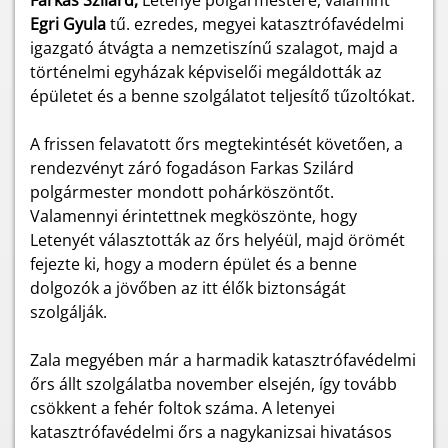
Farkas Szilárd,
Letenye polgármestere, valamint
Egri Gyula
tű. ezredes, megyei katasztrófavédelmi
igazgató átvágta a nemzetiszínű szalagot, majd a
történelmi egyházak képviselői megáldották az
épületet és a benne szolgálatot teljesítő tűzoltókat.
A frissen felavatott őrs megtekintését követően, a
rendezvényt záró fogadáson Farkas Szilárd
polgármester mondott pohárköszöntőt.
Valamennyi érintettnek megköszönte, hogy
Letenyét választották az őrs helyéül, majd örömét
fejezte ki, hogy a modern épület és a benne
dolgozók a jövőben az itt élők biztonságát
szolgálják.
Zala megyében már a harmadik katasztrófavédelmi
őrs állt szolgálatba november elsején, így tovább
csökkent a fehér foltok száma. A letenyei
katasztrófavédelmi őrs a nagykanizsai hivatásos