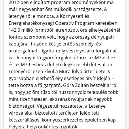
2012-ben elindított program eredményeként ma
már negyvenhat őrs működik országszerte. A
letenyeiről elmondta, a Környezeti és
Energiahatékonysági Operatív Program keretében
142,5 millió forintból létrehozott őrs elhelyezésénél
fontos szempont volt, hogy az ország délnyugati
kapujánál húzódó két, jelentős személy- és
áruforgalmat – így komoly veszélyesáru-forgalmat
is – lebonyolító gyorsforgalmi úthoz, az M7-eshez
és az M70-eshez a lehető legközelebb létesüljön.
Letenyéről ezen kívül a Mura folyó árterülete is
gyorsabban elérhető egy esetleges árvíz idején –
tette hozzá a főigazgató. Góra Zoltán beszélt arról
is, hogy az őrs tűzoltói huszonnyolc település több
mint tizenhatezer lakosának nyújtanak nagyobb
biztonságot. Végezetül hozzátette, a Letenye
városa által biztosított területen felépített,
kétszerállásos, könnyűszerkezetes épületben kap
helyet a helyi önkéntes tűzoltók