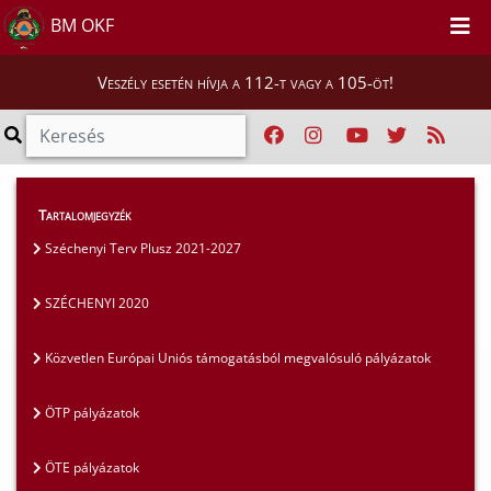
BM OKF
Veszély esetén hívja a 112-t vagy a 105-öt!
Szakmai tájékoztatók
>
Pályázatok
>
Tartalomjegyzék
SZÉCHENYI 2020
Széchenyi Terv Plusz 2021-2027
SZÉCHENYI 2020
Közvetlen Európai Uniós támogatásból megvalósuló pályázatok
ÖTP pályázatok
ÖTE pályázatok