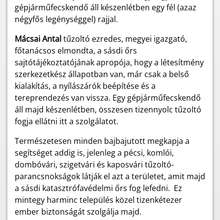
gépjárműfecskendő áll készenlétben egy fél (azaz
négyfős legénységgel) rajjal.
Mácsai Antal
tűzoltó ezredes, megyei igazgató,
főtanácsos elmondta, a sásdi őrs
sajtótájékoztatójának apropója, hogy a létesítmény
szerkezetkész állapotban van, már csak a belső
kialakítás, a nyílászárók beépítése és a
tereprendezés van vissza. Egy gépjárműfecskendő
áll majd készenlétben, összesen tizennyolc tűzoltó
fogja ellátni itt a szolgálatot.
Természetesen minden bajbajutott megkapja a
segítséget addig is, jelenleg a pécsi, komlói,
dombóvári, szigetvári és kaposvári tűzoltó-
parancsnokságok látják el azt a területet, amit majd
a sásdi katasztrófavédelmi őrs fog lefedni. Ez
mintegy harminc település közel tizenkétezer
ember biztonságát szolgálja majd.