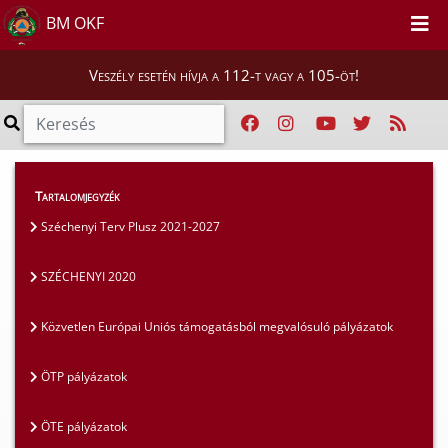
BM OKF
Veszély esetén hívja a 112-t vagy a 105-öt!
Szakmai tájékoztatók
>
Pályázatok
>
Tartalomjegyzék
SZÉCHENYI 2020
Széchenyi Terv Plusz 2021-2027
SZÉCHENYI 2020
Közvetlen Európai Uniós támogatásból megvalósuló pályázatok
ÖTP pályázatok
ÖTE pályázatok