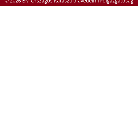
© 2026 BM Országos Katasztrófavédelmi Főigazgatóság