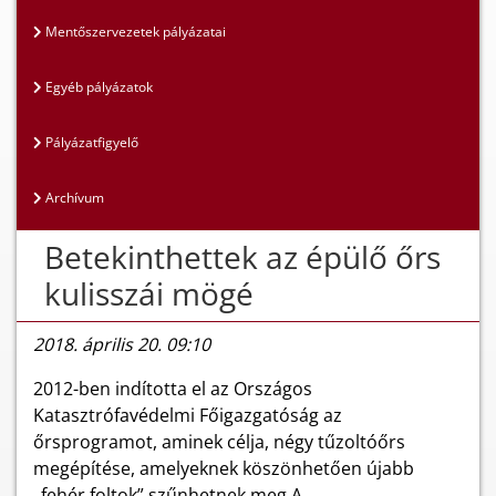
Mentőszervezetek pályázatai
Egyéb pályázatok
Pályázatfigyelő
Archívum
Betekinthettek az épülő őrs
kulisszái mögé
2018. április 20. 09:10
2012-ben indította el az Országos
Katasztrófavédelmi Főigazgatóság az
őrsprogramot, aminek célja, négy tűzoltóőrs
megépítése, amelyeknek köszönhetően újabb
„fehér foltok” szűnhetnek meg.A