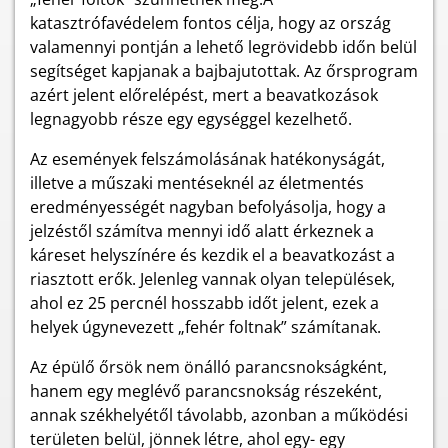
katasztrófavédelem fontos célja, hogy az ország
valamennyi pontján a lehető legrövidebb időn belül
segítséget kapjanak a bajbajutottak. Az őrsprogram
azért jelent előrelépést, mert a beavatkozások
legnagyobb része egy egységgel kezelhető.
Az események felszámolásának hatékonyságát,
illetve a műszaki mentéseknél az életmentés
eredményességét nagyban befolyásolja, hogy a
jelzéstől számítva mennyi idő alatt érkeznek a
káreset helyszínére és kezdik el a beavatkozást a
riasztott erők. Jelenleg vannak olyan települések,
ahol ez 25 percnél hosszabb időt jelent, ezek a
helyek úgynevezett „fehér foltnak” számítanak.
Az épülő őrsök nem önálló parancsnokságként,
hanem egy meglévő parancsnokság részeként,
annak székhelyétől távolabb, azonban a működési
területen belül, jönnek létre, ahol egy- egy