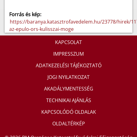
Forrás és kép:
https://baranya.katasztrofavedelem.hu/23778/hirek/11
az-epulo-ors-kulisszai-moge
KAPCSOLAT
IMPRESSZUM
ADATKEZELÉSI TÁJÉKOZTATÓ
JOGI NYILATKOZAT
AKADÁLYMENTESSÉG
TECHNIKAI AJÁNLÁS
KAPCSOLÓDÓ OLDALAK
OLDALTÉRKÉP