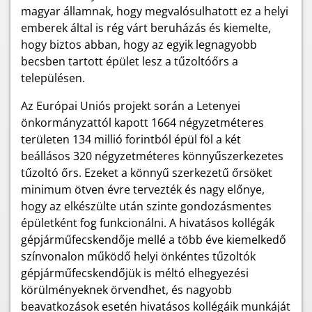
magyar államnak, hogy megvalósulhatott ez a helyi
emberek által is rég várt beruházás és kiemelte,
hogy biztos abban, hogy az egyik legnagyobb
becsben tartott épület lesz a tűzoltóőrs a
településen.
Az Európai Uniós projekt során a Letenyei
önkormányzattól kapott 1664 négyzetméteres
területen 134 millió forintból épül föl a két
beállásos 320 négyzetméteres könnyűszerkezetes
tűzoltó őrs. Ezeket a könnyű szerkezetű őrsöket
minimum ötven évre tervezték és nagy előnye,
hogy az elkészülte után szinte gondozásmentes
épületként fog funkcionálni. A hivatásos kollégák
gépjárműfecskendője mellé a több éve kiemelkedő
színvonalon működő helyi önkéntes tűzoltók
gépjárműfecskendőjük is méltó elhegyezési
körülményeknek örvendhet, és nagyobb
beavatkozások esetén hivatásos kollégáik munkáját