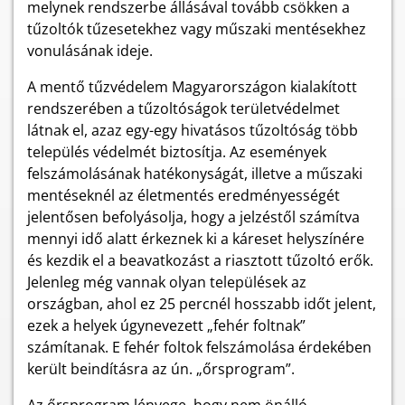
melynek rendszerbe állásával tovább csökken a
tűzoltók tűzesetekhez vagy műszaki mentésekhez
vonulásának ideje.
A mentő tűzvédelem Magyarországon kialakított
rendszerében a tűzoltóságok területvédelmet
látnak el, azaz egy-egy hivatásos tűzoltóság több
település védelmét biztosítja. Az események
felszámolásának hatékonyságát, illetve a műszaki
mentéseknél az életmentés eredményességét
jelentősen befolyásolja, hogy a jelzéstől számítva
mennyi idő alatt érkeznek ki a káreset helyszínére
és kezdik el a beavatkozást a riasztott tűzoltó erők.
Jelenleg még vannak olyan települések az
országban, ahol ez 25 percnél hosszabb időt jelent,
ezek a helyek úgynevezett „fehér foltnak”
számítanak. E fehér foltok felszámolása érdekében
került beindításra az ún. „őrsprogram”.