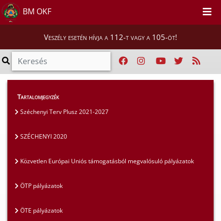
BM OKF
Veszély esetén hívja a 112-t vagy a 105-öt!
Szakmai tájékoztatók
>
Pályázatok
>
Tartalomjegyzék
SZÉCHENYI 2020
Széchenyi Terv Plusz 2021-2027
SZÉCHENYI 2020
Közvetlen Európai Uniós támogatásból megvalósuló pályázatok
ÖTP pályázatok
ÖTE pályázatok