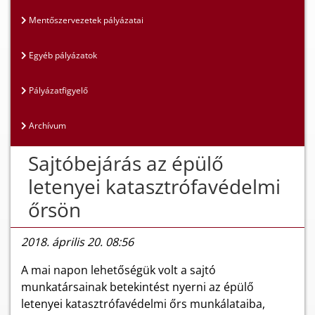
Mentőszervezetek pályázatai
Egyéb pályázatok
Pályázatfigyelő
Archívum
Sajtóbejárás az épülő
letenyei katasztrófavédelmi
őrsön
2018. április 20. 08:56
A mai napon lehetőségük volt a sajtó
munkatársainak betekintést nyerni az épülő
letenyei katasztrófavédelmi őrs munkálataiba,