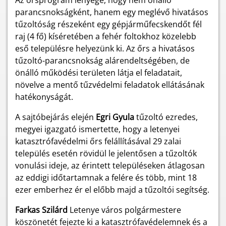
Az őrsprogram lényege, hogy nem önálló
parancsnokságként, hanem egy meglévő hivatásos
tűzoltóság részeként egy gépjárműfecskendőt fél
raj (4 fő) kíséretében a fehér foltokhoz közelebb
eső településre helyezünk ki. Az őrs a hivatásos
tűzoltó-parancsnokság alárendeltségében, de
önálló működési területen látja el feladatait,
növelve a mentő tűzvédelmi feladatok ellátásának
hatékonyságát.
A sajtóbejárás elején
Egri Gyula
tűzoltó ezredes,
megyei igazgató ismertette, hogy a letenyei
katasztrófavédelmi őrs felállításával 29 zalai
település esetén rövidül le jelentősen a tűzoltók
vonulási ideje, az érintett településeken átlagosan
az eddigi időtartamnak a felére és több, mint 18
ezer emberhez ér el előbb majd a tűzoltói segítség.
Farkas Szilárd
Letenye város polgármestere
köszönetét fejezte ki a katasztrófavédelemnek és a