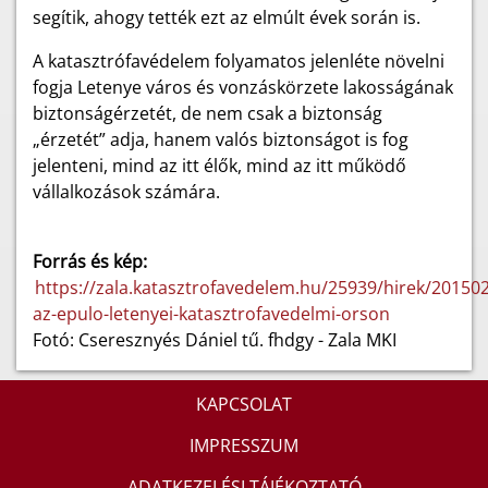
segítik, ahogy tették ezt az elmúlt évek során is.
A katasztrófavédelem folyamatos jelenléte növelni
fogja Letenye város és vonzáskörzete lakosságának
biztonságérzetét, de nem csak a biztonság
„érzetét” adja, hanem valós biztonságot is fog
jelenteni, mind az itt élők, mind az itt működő
vállalkozások számára.
Forrás és kép:
https://zala.katasztrofavedelem.hu/25939/hirek/201502
az-epulo-letenyei-katasztrofavedelmi-orson
Fotó: Cseresznyés Dániel tű. fhdgy - Zala MKI
KAPCSOLAT
IMPRESSZUM
ADATKEZELÉSI TÁJÉKOZTATÓ