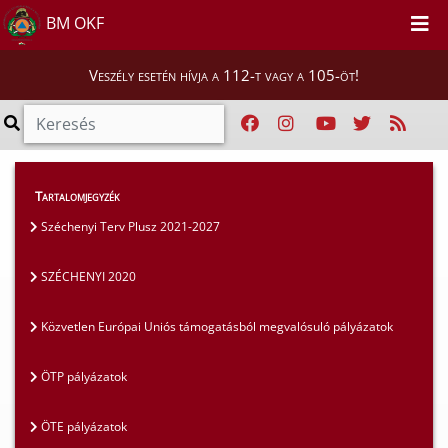
BM OKF
Veszély esetén hívja a 112-t vagy a 105-öt!
Szakmai tájékoztatók
>
Pályázatok
>
Tartalomjegyzék
SZÉCHENYI 2020
Széchenyi Terv Plusz 2021-2027
SZÉCHENYI 2020
Közvetlen Európai Uniós támogatásból megvalósuló pályázatok
ÖTP pályázatok
ÖTE pályázatok