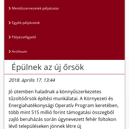
Mentőszervezetek pályázatai
Egyéb pályázatok
Pályázatfigyelő
Archívum
Épülnek az új őrsök
2018. április 17. 13:44
Jó ütemben haladnak a könnyűszerkezetes
tűzoltóőrsök építési munkálatai. A Környezeti és
Energiahatékonysági Operatív Program keretében,
több mint 515 millió forint támogatási összegből
zajló beruházás során úgynevezett fehér foltokon
lévő településeken jönnek létre új