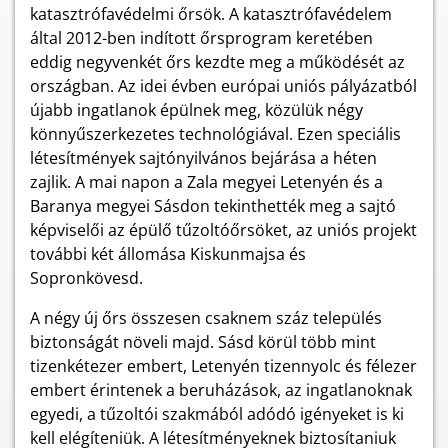
katasztrófavédelmi őrsök. A katasztrófavédelem
által 2012-ben indított őrsprogram keretében
eddig negyvenkét őrs kezdte meg a működését az
országban. Az idei évben európai uniós pályázatból
újabb ingatlanok épülnek meg, közülük négy
könnyűszerkezetes technológiával. Ezen speciális
létesítmények sajtónyilvános bejárása a héten
zajlik. A mai napon a Zala megyei Letenyén és a
Baranya megyei Sásdon tekinthették meg a sajtó
képviselői az épülő tűzoltóőrsöket, az uniós projekt
további két állomása Kiskunmajsa és
Sopronkövesd.
A négy új őrs összesen csaknem száz település
biztonságát növeli majd. Sásd körül több mint
tizenkétezer embert, Letenyén tizennyolc és félezer
embert érintenek a beruházások, az ingatlanoknak
egyedi, a tűzoltói szakmából adódó igényeket is ki
kell elégíteniük. A létesítményeknek biztosítaniuk