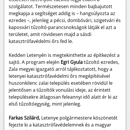
szolgálatot. Természetesen minden bajbajutott
megkapja a segítséget addig is – hangsúlyozta az
ezredes –, jelenleg a pécsi, dombóvári, szigetvári és
kaposvári tűzoltó-parancsnokságok látják el azt a
területet, amit rövidesen majd a sásdi
katasztrófavédelmi őrs fed le.
Kedden Letenyén is megtekinthette az építkezést a
sajtó. A program elején
Egri Gyula
tűzoltó ezredes,
Zala megyei igazgató arról tájékoztatott, hogy a
letenyei katasztrófavédelmi őrs megépítésével
huszonkilenc zalai település esetében rövidül le
jelentősen a tűzoltók vonulási ideje, az érintett
településekre átlagosan feleannyi idő alatt ér ki az
első tűzoltóegység, mint jelenleg.
Farkas Szilárd,
Letenye polgármestere köszönetét
fejezte ki a katasztrófavédelemnek és a magyar