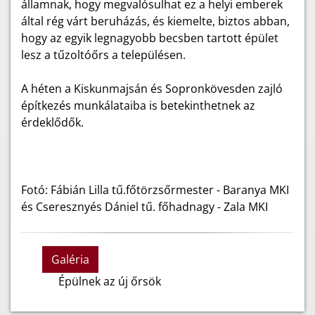
államnak, hogy megvalósulhat ez a helyi emberek
által rég várt beruházás, és kiemelte, biztos abban,
hogy az egyik legnagyobb becsben tartott épület
lesz a tűzoltóőrs a településen.
A héten a Kiskunmajsán és Sopronkövesden zajló
építkezés munkálataiba is betekinthetnek az
érdeklődők.
Fotó: Fábián Lilla tű.főtörzsőrmester - Baranya MKI
és Cseresznyés Dániel tű. főhadnagy - Zala MKI
Galéria
Épülnek az új őrsök