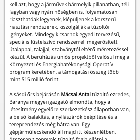
kell azt, hogy a járművek bármelyik pillanatban, téli
fagyban vagy nyári hőségben is, folyamatosan
riaszthatóak legyenek, kiépüljenek a korszerű
riasztási rendszerek, kiszolgálják a tűzoltói
igényeket. Mindegyik csarnok egyedi tervezésű,
speciális füstelszívó rendszerrel, megerősített
útalappal, talajjal, szabványtól eltérő méretezéssel
készül. A beruházás uniós projektből valósul meg a
Környezeti és Energiahatékonysági Operatív
program keretében, a támogatási összeg több
mint 515 millió forint.
A sásdi őrs bejárásán
Mácsai Antal
tűzoltó ezredes,
Baranya megyei igazgató elmondta, hogy a
létesítmény egyelőre szerkezetkész állapotban van,
a belső kialakítás, a nyílászárók beépítése és a
tereprendezés még hátra van. Egy
gépjárműfecskendő áll majd itt készenlétben,
összesen tizennyolc tűzoltó fogja ellátni a