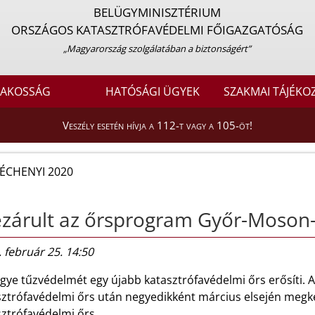
BELÜGYMINISZTÉRIUM
ORSZÁGOS KATASZTRÓFAVÉDELMI FŐIGAZGATÓSÁG
„Magyarország szolgálatában a biztonságért”
LAKOSSÁG
HATÓSÁGI ÜGYEK
SZAKMAI TÁJÉKO
Veszély esetén hívja a 112-t vagy a 105-öt!
ÉCHENYI 2020
ezárult az őrsprogram Győr-Moso
 február 25. 14:50
ye tűzvédelmét egy újabb katasztrófavédelmi őrs erősíti. A
sztrófavédelmi őrs után negyedikként március elsején meg
ztrófavédelmi őrs.