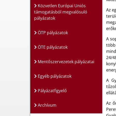
Közvetlen Európai Uniós
Az eg
támogatásból megvalósuló
terü
pályázatok
mega
erőkn
ÖTP pályázatok
A so
több
ÖTE pályázatok
mind
24/4
Mentőszervezetek pályázatai
kony
energ
Egyéb pályázatok
A Gy
tűzo
Pályázatfigyelő
ellá
Az ő
Archívum
Pere
Gyal