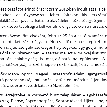
ész országot érintő őrsprogram 2012-ben indult azzal a cél
leteken, az úgynevezett fehér foltokon kis létszámú
lakításával javul a katasztrófavédelem tűzoltóegységeine
ek kisebb távolságra kell vonulniuk, így csökken a riasztás é
pronkövesdi őrs elsőként, február 25-én a sajtó számára n
 mint kétszáz négyzetméteres, földszintes épület m
ennapjait szolgáló szükséges helyiségeket. Egy gépjárműfe
8 órás munkarendben. A szertár mellett a munkájukat szolgá
ha és hálóhelyiség is megtalálható az épületben. A
iahatékonyság is, ezért napelemek biztosítják a villamos ár
őr-Moson-Sopron Megyei Katasztrófavédelmi Igazgatóság
ltó-parancsnokság működési területén március 1-jén k
tását a sopronkövesdi katasztrófavédelmi őrs.
rs létrejöttével a környező húsz településen –
Egyházasfa
szteg, Pinnye, Sopronhorpács, Sopronkövesd, Újkér, Und, Vö
óka,
Hegykő, Fertőhomok, Röjtökmuzsaj –, több mint há