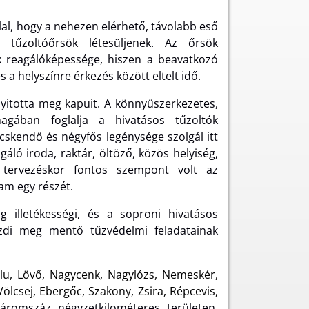
lal, hogy a nehezen elérhető, távolabb eső
 tűzoltóőrsök létesüljenek. Az őrsök
k reagálóképessége, hiszen a beavatkozó
s a helyszínre érkezés között eltelt idő.
yitotta meg kapuit. A könnyűszerkezetes,
agában foglalja a hivatásos tűzoltók
cskendő és négyfős legénysége szolgál itt
ló iroda, raktár, öltöző, közös helyiség,
 tervezéskor fontos szempont volt az
am egy részét.
 illetékességi, és a soproni hivatásos
ezdi meg mentő tűzvédelmi feladatainak
lu, Lövő, Nagycenk, Nagylózs, Nemeskér,
lcsej, Ebergőc, Szakony, Zsira, Répcevis,
romszáz négyzetkilométeres területen,