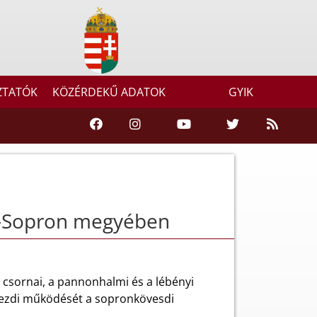
ZTATÓK
KÖZÉRDEKŰ ADATOK
GYIK
n-Sopron megyében
 csornai, a pannonhalmi és a lébényi
kezdi működését a sopronkövesdi