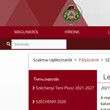
MAGUNKRÓL
HÍREINK
Szakmai tájékoztatók
>
Pályázatok
>
SZ
L
Tartalomjegyzék
Széchenyi Terv Plusz 2021-2027
2021.
A meg
SZÉCHENYI 2020
kata
katas