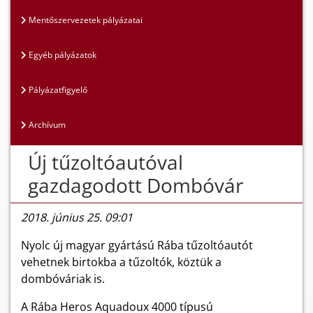
Mentőszervezetek pályázatai
Egyéb pályázatok
Pályázatfigyelő
Archívum
Új tűzoltóautóval
gazdagodott Dombóvár
2018. június 25. 09:01
Nyolc új magyar gyártású Rába tűzoltóautót
vehetnek birtokba a tűzoltók, köztük a
dombóváriak is.
A Rába Heros Aquadoux 4000 típusú