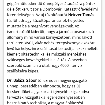
gépjárműfecskendő ünnepélyes átadására péntek
délelőtt került sor a Dombóvári Katasztrófavédelmi
Kirendeltségen. Az új tűzoltóautót
Neiczer Tamás
tű. főhadnagy, tűzoltóparancsnok-helyettes
mutatta be a meghívott vendégeknek. Az
ismertetőből kiderült, hogy a jármű a beavatkozó
állomány mind városi környezetben, mind lakott
területen kívüli, akár nehéz terepviszonyok között
lévő kárhelyszínre szállítását biztosítja, ezek mellett
kiemelt oltástechnikai és műszaki mentéshez
szükséges készségekkel is ellátták. A nevében
szereplő szám arra utal, hogy 4000 liter víz
szállítására képes.
Dr. Balázs Gábor
tű. ezredes megyei igazgató
ünnepi beszédében elmondta, hogy az új
fecskendőket a gyakorlati igényekhez igazodva
tervezték: vizsgálták a legeredményesebben
használható technikát, a magyar építkezési