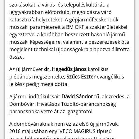
szokásokat, a város- és településkultúrát, a
leggyakrabban előforduló, megoldásra váró
katasztrófahelyzeteket. A gépjárműfecskendők
műszaki paramétereit a BM OKF a szakterületekkel
egyeztetve, a korábban beszerzett hasonló jármű
műszaki képességeire, valamint a beszerezések óta
megjelent technikai újdonságokra alapozva állította
össze.
Az új járművet
dr. Hegedűs János
katolikus
plébános megszentelte,
Szűcs Eszter
evangélikus
lelkész pedig megáldotta.
A jármű indítókulcsait
Dávid Sándor
tű. alezredes, a
Dombóvári Hivatásos Tűzoltó-parancsnokság
parancsnoka vette át az igazgatótól.
A dombóváriaknak nem ez az első új járművük,
2016 májusában egy IVECO MAGIRUS típusú
magasból mentő szerrel gazdagodott a város