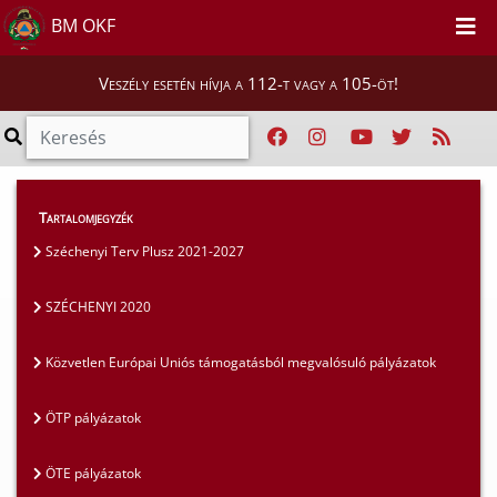
BM OKF
Veszély esetén hívja a 112-t vagy a 105-öt!
Szakmai tájékoztatók
>
Pályázatok
>
Tartalomjegyzék
SZÉCHENYI 2020
Széchenyi Terv Plusz 2021-2027
SZÉCHENYI 2020
Közvetlen Európai Uniós támogatásból megvalósuló pályázatok
ÖTP pályázatok
ÖTE pályázatok