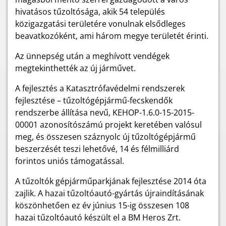
hivatásos tűzoltósága, akik 54 település
közigazgatási területére vonulnak elsődleges
beavatkozóként, ami három megye területét érinti.
Az ünnepség után a meghívott vendégek
megtekinthették az új járművet.
A fejlesztés a Katasztrófavédelmi rendszerek
fejlesztése – tűzoltógépjármű-fecskendők
rendszerbe állítása nevű, KEHOP-1.6.0-15-2015-
00001 azonosítószámú projekt keretében valósul
meg, és összesen száznyolc új tűzoltógépjármű
beszerzését teszi lehetővé, 14 és félmilliárd
forintos uniós támogatással.
A tűzoltók gépjárműparkjának fejlesztése 2014 óta
zajlik. A hazai tűzoltóautó-gyártás újraindításának
köszönhetően ez év június 15-ig összesen 108
hazai tűzoltóautó készült el a BM Heros Zrt.