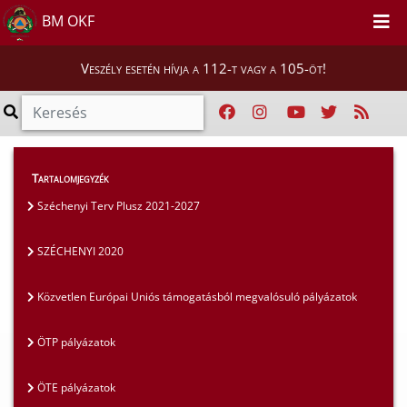
BM OKF
Veszély esetén hívja a 112-t vagy a 105-öt!
Szakmai tájékoztatók
>
Pályázatok
>
Tartalomjegyzék
SZÉCHENYI 2020
Széchenyi Terv Plusz 2021-2027
SZÉCHENYI 2020
Közvetlen Európai Uniós támogatásból megvalósuló pályázatok
ÖTP pályázatok
ÖTE pályázatok