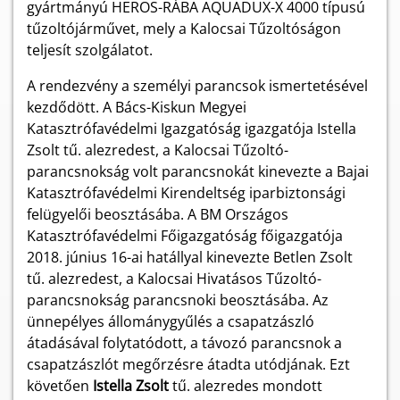
gyártmányú HEROS-RÁBA AQUADUX-X 4000 típusú
tűzoltójárművet, mely a Kalocsai Tűzoltóságon
teljesít szolgálatot.
A rendezvény a személyi parancsok ismertetésével
kezdődött. A Bács-Kiskun Megyei
Katasztrófavédelmi Igazgatóság igazgatója Istella
Zsolt tű. alezredest, a Kalocsai Tűzoltó-
parancsnokság volt parancsnokát kinevezte a Bajai
Katasztrófavédelmi Kirendeltség iparbiztonsági
felügyelői beosztásába. A BM Országos
Katasztrófavédelmi Főigazgatóság főigazgatója
2018. június 16-ai hatállyal kinevezte Betlen Zsolt
tű. alezredest, a Kalocsai Hivatásos Tűzoltó-
parancsnokság parancsnoki beosztásába. Az
ünnepélyes állománygyűlés a csapatzászló
átadásával folytatódott, a távozó parancsnok a
csapatzászlót megőrzésre átadta utódjának. Ezt
követően
Istella Zsolt
tű. alezredes mondott