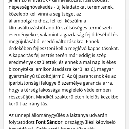
jellemző kihívások - klímaváltozás, iparosodás,
népességnövekedés - új feladatokat teremtenek,
közelebb kell vinni a segítséget az
állampolgárokhoz, fel kell készülni a
klímaváltozásból adódó szélsőséges természeti
eseményekre, valamint a gazdaság fejlődéséből és
megújulásából eredő változásokra. Ennek
érdekében fejleszteni kell a meglévő kapacitásokat.
A kapacitás fejlesztés terén már eddig is szép
eredmények születtek, és ennek a mai nap is ékes
bizonyítéka, amikor átadásra kerül az új, magyar
gyártmányú tűzoltójármű. Az új parancsnok és az
iparbiztonsági felügyelő személye garancia arra,
hogy a térség lakossága megfelelő védelemben
részesüljön. Mindkét szakterületen felelős kezekbe
került az irányítás.
Az ünnepi állománygyűlés a laktanya udvarán
folytatódott
Font Sándor
, országgyűlési képviselő