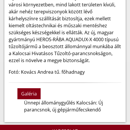
városi környezetben, mind lakott területen kívüli,
akár nehéz terepviszonyok között lévő
kárhelyszínre szállítását biztosítja, ezek mellett
kiemelt oltástechnikai és műszaki mentéshez
szükséges készségekkel is ellátták. Az új, magyar
gyártmányú HEROS-RÁBA AQUADUX-X 4000 típusú
tűzoltójármű a beosztott állománnyal munkába állt
a Kalocsai Hivatásos Tűzoltó-parancsnokságon,
ezzel is növelve a megye biztonságát.
Fotó: Kovács Andrea tű. főhadnagy
Galéria
Ünnepi állománygyűlés Kalocsán: Új
parancsnok, új gépjárműfecskendő