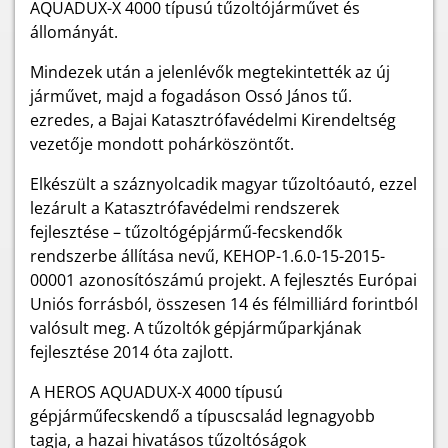
AQUADUX-X 4000 típusú tűzoltójárművet és
állományát.
Mindezek után a jelenlévők megtekintették az új
járművet, majd a fogadáson Ossó János tű.
ezredes, a Bajai Katasztrófavédelmi Kirendeltség
vezetője mondott pohárköszöntőt.
Elkészült a száznyolcadik magyar tűzoltóautó, ezzel
lezárult a Katasztrófavédelmi rendszerek
fejlesztése – tűzoltógépjármű-fecskendők
rendszerbe állítása nevű, KEHOP-1.6.0-15-2015-
00001 azonosítószámú projekt. A fejlesztés Európai
Uniós forrásból, összesen 14 és félmilliárd forintból
valósult meg. A tűzoltók gépjárműparkjának
fejlesztése 2014 óta zajlott.
A HEROS AQUADUX-X 4000 típusú
gépjárműfecskendő a típuscsalád legnagyobb
tagja, a hazai hivatásos tűzoltóságok