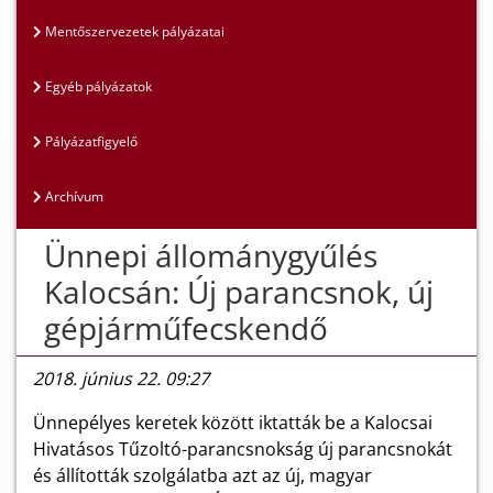
Mentőszervezetek pályázatai
Egyéb pályázatok
Pályázatfigyelő
Archívum
Ünnepi állománygyűlés
Kalocsán: Új parancsnok, új
gépjárműfecskendő
2018. június 22. 09:27
Ünnepélyes keretek között iktatták be a Kalocsai
Hivatásos Tűzoltó-parancsnokság új parancsnokát
és állították szolgálatba azt az új, magyar