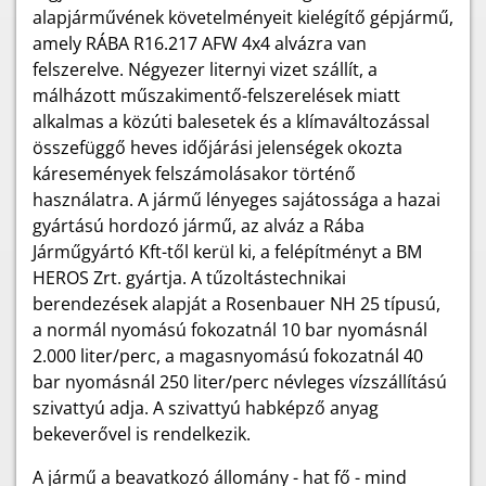
alapjárművének követelményeit kielégítő gépjármű,
amely RÁBA R16.217 AFW 4x4 alvázra van
felszerelve. Négyezer liternyi vizet szállít, a
málházott műszakimentő-felszerelések miatt
alkalmas a közúti balesetek és a klímaváltozással
összefüggő heves időjárási jelenségek okozta
káresemények felszámolásakor történő
használatra. A jármű lényeges sajátossága a hazai
gyártású hordozó jármű, az alváz a Rába
Járműgyártó Kft-től kerül ki, a felépítményt a BM
HEROS Zrt. gyártja. A tűzoltástechnikai
berendezések alapját a Rosenbauer NH 25 típusú,
a normál nyomású fokozatnál 10 bar nyomásnál
2.000 liter/perc, a magasnyomású fokozatnál 40
bar nyomásnál 250 liter/perc névleges vízszállítású
szivattyú adja. A szivattyú habképző anyag
bekeverővel is rendelkezik.
A jármű a beavatkozó állomány - hat fő - mind