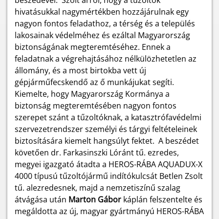
beszédével. Szólt arról, hogy a tűzoltók
hivatásukkal nagymértékben hozzájárulnak egy
nagyon fontos feladathoz, a térség és a település
lakosainak védelméhez és ezáltal Magyarország
biztonságának megteremtéséhez. Ennek a
feladatnak a végrehajtásához nélkülözhetetlen az
állomány, és a most birtokba vett új
gépjárműfecskendő az ő munkájukat segíti.
Kiemelte, hogy Magyarország Kormánya a
biztonság megteremtésében nagyon fontos
szerepet szánt a tűzoltóknak, a katasztrófavédelmi
szervezetrendszer személyi és tárgyi feltételeinek
biztosítására kiemelt hangsúlyt fektet. A beszédet
követően dr. Farkasinszki Lóránt tű. ezredes,
megyei igazgató átadta a HEROS-RÁBA AQUADUX-X
4000 típusú tűzoltójármű indítókulcsát Betlen Zsolt
tű. alezredesnek, majd a nemzetiszínű szalag
átvágása után
Marton Gábor
káplán felszentelte és
megáldotta az új, magyar gyártmányú HEROS-RÁBA