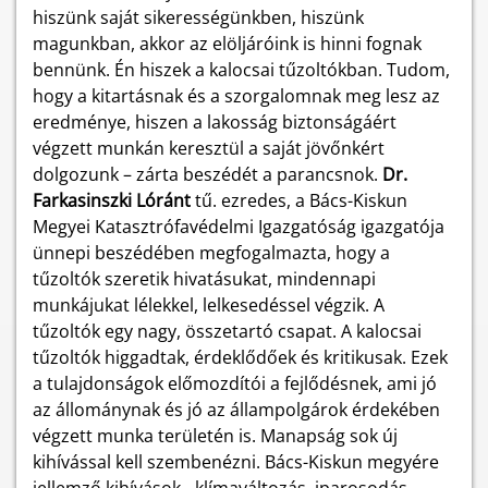
hiszünk saját sikerességünkben, hiszünk
magunkban, akkor az elöljáróink is hinni fognak
bennünk. Én hiszek a kalocsai tűzoltókban. Tudom,
hogy a kitartásnak és a szorgalomnak meg lesz az
eredménye, hiszen a lakosság biztonságáért
végzett munkán keresztül a saját jövőnkért
dolgozunk – zárta beszédét a parancsnok.
Dr.
Farkasinszki Lóránt
tű. ezredes, a Bács-Kiskun
Megyei Katasztrófavédelmi Igazgatóság igazgatója
ünnepi beszédében megfogalmazta, hogy a
tűzoltók szeretik hivatásukat, mindennapi
munkájukat lélekkel, lelkesedéssel végzik. A
tűzoltók egy nagy, összetartó csapat. A kalocsai
tűzoltók higgadtak, érdeklődőek és kritikusak. Ezek
a tulajdonságok előmozdítói a fejlődésnek, ami jó
az állománynak és jó az állampolgárok érdekében
végzett munka területén is. Manapság sok új
kihívással kell szembenézni. Bács-Kiskun megyére