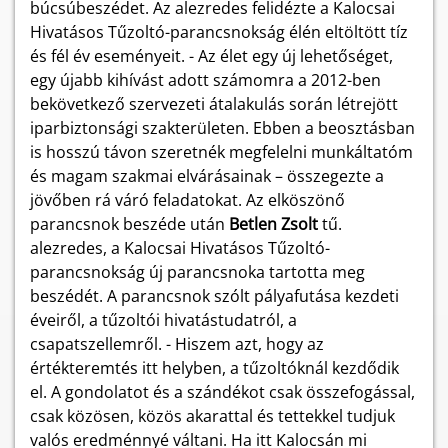
búcsúbeszédet. Az alezredes felidézte a Kalocsai
Hivatásos Tűzoltó-parancsnokság élén eltöltött tíz
és fél év eseményeit. - Az élet egy új lehetőséget,
egy újabb kihívást adott számomra a 2012-ben
bekövetkező szervezeti átalakulás során létrejött
iparbiztonsági szakterületen. Ebben a beosztásban
is hosszú távon szeretnék megfelelni munkáltatóm
és magam szakmai elvárásainak – összegezte a
jövőben rá váró feladatokat. Az elköszönő
parancsnok beszéde után
Betlen Zsolt
tű.
alezredes, a Kalocsai Hivatásos Tűzoltó-
parancsnokság új parancsnoka tartotta meg
beszédét. A parancsnok szólt pályafutása kezdeti
éveiről, a tűzoltói hivatástudatról, a
csapatszellemről. - Hiszem azt, hogy az
értékteremtés itt helyben, a tűzoltóknál kezdődik
el. A gondolatot és a szándékot csak összefogással,
csak közösen, közös akarattal és tettekkel tudjuk
valós eredménnyé váltani. Ha itt Kalocsán mi