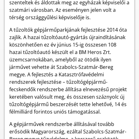
szenteltek és áldottak meg az egyházak képviselői a
szatmári városban. Az eseményen jelen volt a
térség országgyűlési képviselője is.
A tűzoltók gépjárműparkjának fejlesztése 2014 óta
zajlik. A hazai tűzoltóautó-gyártás újraindításának
köszönhetően ez év június 15-ig összesen 108
hazai tűzoltóautó készült el a BM Heros Zrt.
üzemcsarnokában, amelyből az ötödik ilyen
járművet vehette át Szabolcs-Szatmár-Bereg
megye. A fejlesztés a Katasztrófavédelmi
rendszerek fejlesztése – tűzoltógépjármű-
fecskendők rendszerbe állítása elnevezésű projekt
keretében valósult meg, és összesen száznyolc új
tűzoltógépjármű beszerzését tette lehetővé, 14 és
félmilliárd forintos uniós támogatással.
A gépjárművek rendszerbe állításával tovább
erősödik Magyarország, ezáltal Szabolcs-Szatmár-