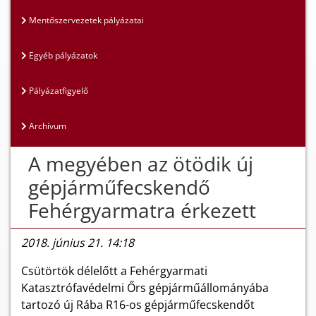
Mentőszervezetek pályázatai
Egyéb pályázatok
Pályázatfigyelő
Archívum
A megyében az ötödik új
gépjárműfecskendő
Fehérgyarmatra érkezett
2018. június 21. 14:18
Csütörtök délelőtt a Fehérgyarmati
Katasztrófavédelmi Őrs gépjárműállományába
tartozó új Rába R16-os gépjárműfecskendőt