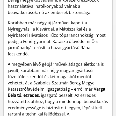
Bereg megye tűzvédelme, a korszerű eszközök
használatával hatékonyabbá válnak a
beavatkozások, nő az emberek biztonsága.
Korábban már négy új járművet kapott a
Nyíregyházi, a Kisvárdai, a Mátészalkai és a
Nyírbátori Hivatásos Tűzoltóparancsnokság, most
pedig a Fehérgyarmati Katasztrófavédelmi Őrs
járműparkját erősíti a hazai gyártású Rába
fecskendő.
A megyében lévő gépjárművek átlagos életkora is
javult, korábban már négy magyar gyártású
tűzoltófecskendőt és két magasból mentőt
vehetett át a Szabolcs-Szatmár-Bereg Megyei
Katasztrófavédelmi Igazgatóság – erről már
Varga
Béla tű. ezredes
, igazgató beszélt. Az ezredes
hozzátette: ahhoz, hogy a mindennapi beavatkozás
eredményessége is biztosított legyen, lépést kell
tartani a technikai fejlődéssel. A