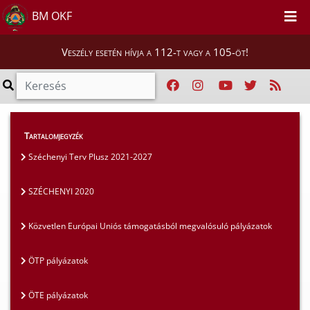
BM OKF
Veszély esetén hívja a 112-t vagy a 105-öt!
Szakmai tájékoztatók
>
Pályázatok
>
Tartalomjegyzék
SZÉCHENYI 2020
Széchenyi Terv Plusz 2021-2027
SZÉCHENYI 2020
Közvetlen Európai Uniós támogatásból megvalósuló pályázatok
ÖTP pályázatok
ÖTE pályázatok