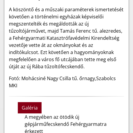
A köszöntő és a műszaki paraméterek ismertetését
követően a történelmi egyházak képviselői
megszentelték és megáldották az új
tűzoltójárművet, majd Tamás Ferenc tű. alezredes,
a Fehérgyarmati Katasztrófavédelmi Kirendeltség
vezetője vette át az okmányokat és az
indítókulcsot. Ezt követően a hagyományoknak
megfelelően a város fő utcájában tette meg első
útját az új Rába tűzoltófecskendő.
Fotó: Mohácsiné Nagy Csilla tű. őrnagy,Szabolcs
MKI
Galéria
A megyében az ötödik új
gépjárműfecskendő Fehérgyarmatra
érkezett