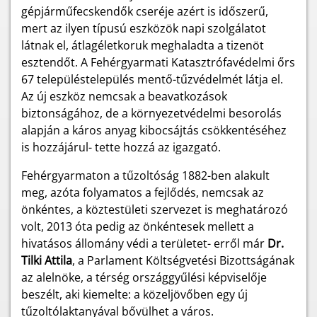
gépjárműfecskendők cseréje azért is időszerű,
mert az ilyen típusú eszközök napi szolgálatot
látnak el, átlagéletkoruk meghaladta a tizenöt
esztendőt. A Fehérgyarmati Katasztrófavédelmi őrs
67 településtelepülés mentő-tűzvédelmét látja el.
Az új eszköz nemcsak a beavatkozások
biztonságához, de a környezetvédelmi besorolás
alapján a káros anyag kibocsájtás csökkentéséhez
is hozzájárul- tette hozzá az igazgató.
Fehérgyarmaton a tűzoltóság 1882-ben alakult
meg, azóta folyamatos a fejlődés, nemcsak az
önkéntes, a köztestületi szervezet is meghatározó
volt, 2013 óta pedig az önkéntesek mellett a
hivatásos állomány védi a területet- erről már
Dr.
Tilki Attila
, a Parlament Költségvetési Bizottságának
az alelnöke, a térség országgyűlési képviselője
beszélt, aki kiemelte: a közeljövőben egy új
tűzoltólaktanyával bővülhet a város.