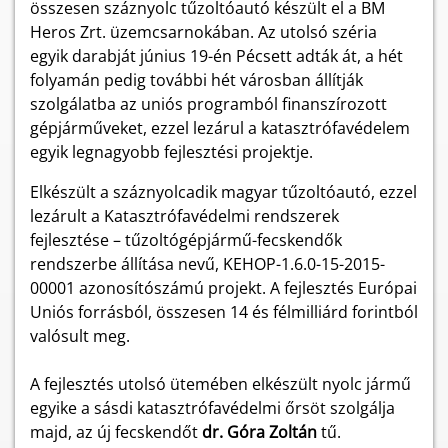
összesen száznyolc tűzoltóautó készült el a BM
Heros Zrt. üzemcsarnokában. Az utolsó széria
egyik darabját június 19-én Pécsett adták át, a hét
folyamán pedig további hét városban állítják
szolgálatba az uniós programból finanszírozott
gépjárműveket, ezzel lezárul a katasztrófavédelem
egyik legnagyobb fejlesztési projektje.
Elkészült a száznyolcadik magyar tűzoltóautó, ezzel
lezárult a Katasztrófavédelmi rendszerek
fejlesztése – tűzoltógépjármű-fecskendők
rendszerbe állítása nevű, KEHOP-1.6.0-15-2015-
00001 azonosítószámú projekt. A fejlesztés Európai
Uniós forrásból, összesen 14 és félmilliárd forintból
valósult meg.
A fejlesztés utolsó ütemében elkészült nyolc jármű
egyike a sásdi katasztrófavédelmi őrsöt szolgálja
majd, az új fecskendőt
dr. Góra Zoltán
tű.