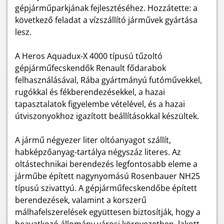
gépjárműparkjának fejlesztéséhez. Hozzátette: a
következő feladat a vízszállító járművek gyártása
lesz.
A Heros Aquadux-X 4000 típusú tűzoltó
gépjárműfecskendők Renault fődarabok
felhasználásával, Rába gyártmányú futóművekkel,
rugókkal és fékberendezésekkel, a hazai
tapasztalatok figyelembe vételével, és a hazai
útviszonyokhoz igazított beállításokkal készültek.
A jármű négyezer liter oltóanyagot szállít,
habképzőanyag-tartálya négyszáz literes. Az
oltástechnikai berendezés legfontosabb eleme a
járműbe épített nagynyomású Rosenbauer NH25
típusú szivattyú. A gépjárműfecskendőbe épített
berendezések, valamint a korszerű
málhafelszerelések együttesen biztosítják, hogy a