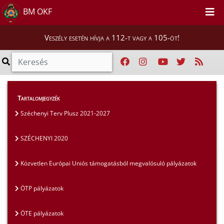
BM OKF
Veszély esetén hívja a 112-t vagy a 105-öt!
Szakmai tájékoztatók
>
Pályázatok
>
Tartalomjegyzék
SZÉCHENYI 2020
Széchenyi Terv Plusz 2021-2027
SZÉCHENYI 2020
Közvetlen Európai Uniós támogatásból megvalósuló pályázatok
ÖTP pályázatok
ÖTE pályázatok