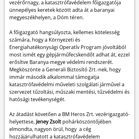
vezérőrnagy, a katasztrófavédelem főigazgatója
ünnepélyes keretek között adta át a baranyai
megyeszékhelyen, a Dóm téren.
A főigazgató hangsúlyozta, kellemes kötelesség
számára, hogy a Környezeti és
Energiahatékonysági Operatív Program jóvoltából
most ismét egy gépjárműfecskendőt adhat át, ezzel
erősítve Baranya megye védelmi rendszerét.
Megköszönte a Generali Biztosító Zrt.-nek, hogy
immár második alkalommal támogatja
katasztrófavédelmi műveleti szolgálati járművel a
szervezet tűzoltási, műszaki mentési, tűzvédelmi és
hatósági tevékenységét.
Az átadást követően a BM Heros Zrt. vezérigazgató-
helyettese,
Jeney Zsolt
pohárköszöntőjében
elmondta, nagyon örül, hogy a cég
hozzájárulhatott a katasztrófavédelem