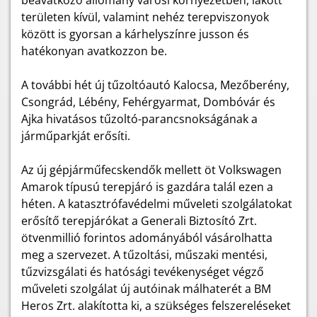
beavatkozó állomány városi környezetben, lakott
területen kívül, valamint nehéz terepviszonyok
között is gyorsan a kárhelyszínre jusson és
hatékonyan avatkozzon be.
A további hét új tűzoltóautó Kalocsa, Mezőberény,
Csongrád, Lébény, Fehérgyarmat, Dombóvár és
Ajka hivatásos tűzoltó-parancsnokságának a
járműparkját erősíti.
Az új gépjárműfecskendők mellett öt Volkswagen
Amarok típusú terepjáró is gazdára talál ezen a
héten. A katasztrófavédelmi műveleti szolgálatokat
erősítő terepjárókat a Generali Biztosító Zrt.
ötvenmillió forintos adományából vásárolhatta
meg a szervezet. A tűzoltási, műszaki mentési,
tűzvizsgálati és hatósági tevékenységet végző
műveleti szolgálat új autóinak málhaterét a BM
Heros Zrt. alakította ki, a szükséges felszereléseket