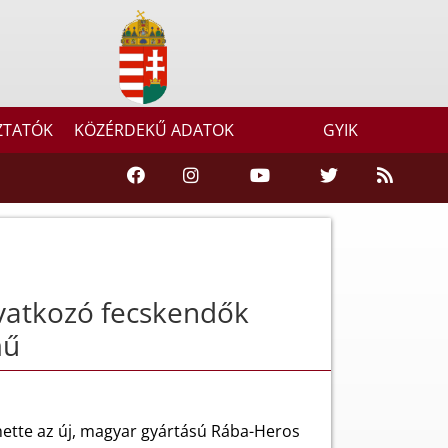
ZTATÓK
KÖZÉRDEKŰ ADATOK
GYIK
vatkozó fecskendők
mű
hette az új, magyar gyártású Rába-Heros