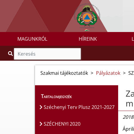
MAGUNKRÓL
HÍREINK
Szakmai tájékoztatók
>
Pályázatok
>
SZ
Za
Tartalomjegyzék
mi
Széchenyi Terv Plusz 2021-2027
2018.
SZÉCHENYI 2020
Ápri