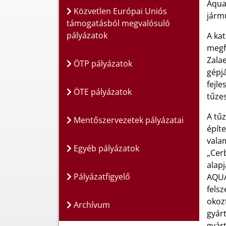
Aqua
Közvetlen Európai Uniós
jármű
támogatásból megvalósuló
pályázatok
A ka
megf
Zala
ÖTP pályázatok
gépjá
fejle
ÖTE pályázatok
tűze
A tű
Mentőszervezetek pályázatai
építe
valam
Egyéb pályázatok
„Cerb
alap
Pályázatfigyelő
AQUA
felsz
okoz
Archívum
gyárt
gyár