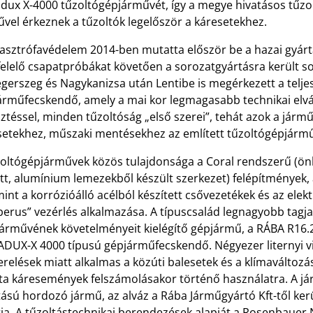
dux X-4000 tűzoltógépjárművét, így a megye hivatásos tűz
vel érkeznek a tűzoltók legelőször a káresetekhez.
tasztrófavédelem 2014-ben mutatta először be a hazai gyár
elelő csapatpróbákat követően a sorozatgyártásra került so
egerszeg és Nagykanizsa után Lentibe is megérkezett a telj
rműfecskendő, amely a mai kor legmagasabb technikai elvárá
sztéssel, minden tűzoltóság „első szerei”, tehát azok a járm
setekhez, műszaki mentésekhez az említett tűzoltógépjármű
zoltógépjárművek közös tulajdonsága a Coral rendszerű (ö
tt, alumínium lemezekből készült szerkezet) felépítmények, 
int a korrózióálló acélból készített csővezetékek és az elek
erus” vezérlés alkalmazása. A típuscsalád legnagyobb tagja
járművének követelményeit kielégítő gépjármű, a RÁBA R16.
DUX-X 4000 típusú gépjárműfecskendő. Négyezer liternyi vi
erelések miatt alkalmas a közúti balesetek és a klímaváltoz
ta káresemények felszámolásakor történő használatra. A já
ású hordozó jármű, az alváz a Rába Járműgyártó Kft-től kerü
tja. A tűzoltástechnikai berendezések alapját a Rosenbauer