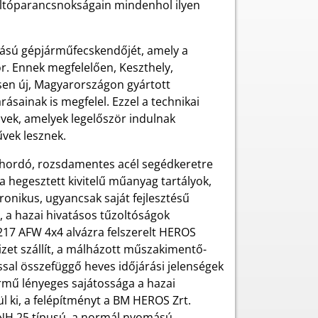
oltóparancsnokságain mindenhol ilyen
tású gépjárműfecskendőjét, amely a
r. Ennek megfelelően, Keszthely,
esen új, Magyarországon gyártott
sainak is megfelel. Ezzel a technikai
űvek, amelyek legelőször indulnak
vek lesznek.
nhordó, rozsdamentes acél segédkeretre
a hegesztett kivitelű műanyag tartályok,
tronikus, ugyancsak saját fejlesztésű
, a hazai hivatásos tűzoltóságok
217 AFW 4x4 alvázra felszerelt HEROS
zet szállít, a málházott műszakimentő-
ással összefüggő heves időjárási jelenségek
rmű lényeges sajátossága a hazai
l ki, a felépítményt a BM HEROS Zrt.
 NH 25 típusú, a normál nyomású