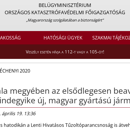
BELÜGYMINISZTÉRIUM
ORSZÁGOS KATASZTRÓFAVÉDELMI FŐIGAZGATÓSÁG
„Magyarország szolgálatában a biztonságért”
LAKOSSÁG
HATÓSÁGI ÜGYEK
SZAKMAI TÁJÉKO
Veszély esetén hívja a 112-t vagy a 105-öt!
ÉCHENYI 2020
la megyében az elsődlegesen bea
ndegyike új, magyar gyártású jár
 április 19. 13:36
lis hatodikán a Lenti Hivatásos Tűzoltóparancsnoság is átve