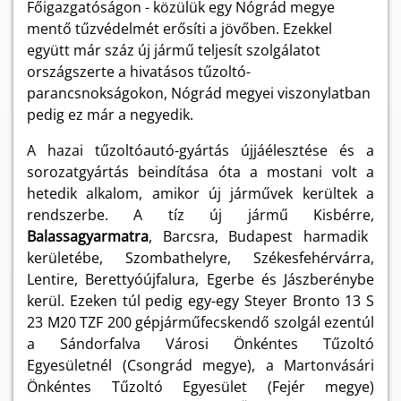
Főigazgatóságon - közülük egy Nógrád megye
mentő tűzvédelmét erősíti a jövőben. Ezekkel
együtt már száz új jármű teljesít szolgálatot
országszerte a hivatásos tűzoltó-
parancsnokságokon, Nógrád megyei viszonylatban
pedig ez már a negyedik.
A hazai tűzoltóautó-gyártás újjáélesztése és a
sorozatgyártás beindítása óta a mostani volt a
hetedik alkalom, amikor új járművek kerültek a
rendszerbe. A tíz új jármű Kisbérre,
Balassagyarmatra
, Barcsra, Budapest harmadik
kerületébe, Szombathelyre, Székesfehérvárra,
Lentire, Berettyóújfalura, Egerbe és Jászberénybe
kerül. Ezeken túl pedig egy-egy Steyer Bronto 13 S
23 M20 TZF 200 gépjárműfecskendő szolgál ezentúl
a Sándorfalva Városi Önkéntes Tűzoltó
Egyesületnél (Csongrád megye), a Martonvásári
Önkéntes Tűzoltó Egyesület (Fejér megye)