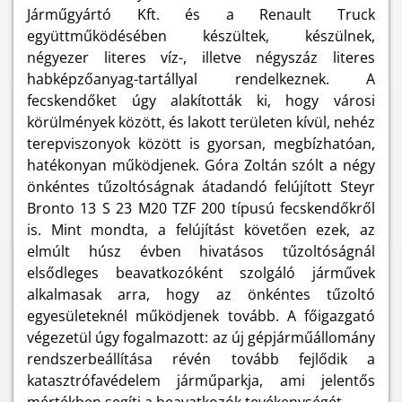
Járműgyártó Kft. és a Renault Truck
együttműködésében készültek, készülnek,
négyezer literes víz-, illetve négyszáz literes
habképzőanyag-tartállyal rendelkeznek. A
fecskendőket úgy alakították ki, hogy városi
körülmények között, és lakott területen kívül, nehéz
terepviszonyok között is gyorsan, megbízhatóan,
hatékonyan működjenek. Góra Zoltán szólt a négy
önkéntes tűzoltóságnak átadandó felújított Steyr
Bronto 13 S 23 M20 TZF 200 típusú fecskendőkről
is. Mint mondta, a felújítást követően ezek, az
elmúlt húsz évben hivatásos tűzoltóságnál
elsődleges beavatkozóként szolgáló járművek
alkalmasak arra, hogy az önkéntes tűzoltó
egyesületeknél működjenek tovább. A főigazgató
végezetül úgy fogalmazott: az új gépjárműállomány
rendszerbeállítása révén tovább fejlődik a
katasztrófavédelem járműparkja, ami jelentős