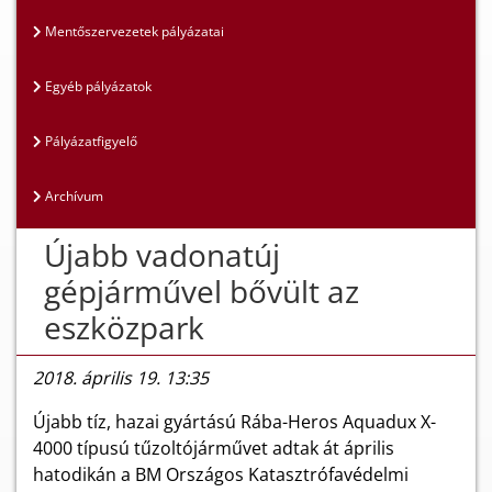
Mentőszervezetek pályázatai
Egyéb pályázatok
Pályázatfigyelő
Archívum
Újabb vadonatúj
gépjárművel bővült az
eszközpark
2018. április 19. 13:35
Újabb tíz, hazai gyártású Rába-Heros Aquadux X-
4000 típusú tűzoltójárművet adtak át április
hatodikán a BM Országos Katasztrófavédelmi