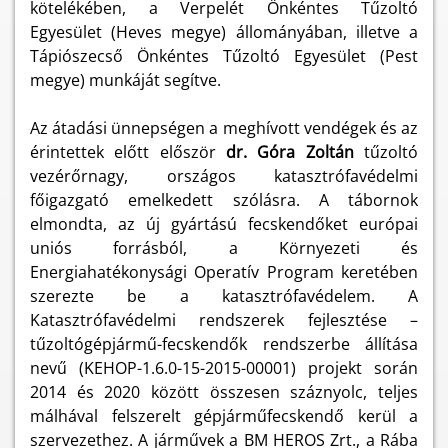
kötelékében, a Verpelét Önkéntes Tűzoltó
Egyesület (Heves megye) állományában, illetve a
Tápiószecső Önkéntes Tűzoltó Egyesület (Pest
megye) munkáját segítve.
Az átadási ünnepségen a meghívott vendégek és az
érintettek előtt először
dr. Góra Zoltán
tűzoltó
vezérőrnagy, országos katasztrófavédelmi
főigazgató emelkedett szólásra. A tábornok
elmondta, az új gyártású fecskendőket európai
uniós forrásból, a Környezeti és
Energiahatékonysági Operatív Program keretében
szerezte be a katasztrófavédelem. A
Katasztrófavédelmi rendszerek fejlesztése –
tűzoltógépjármű-fecskendők rendszerbe állítása
nevű (KEHOP-1.6.0-15-2015-00001) projekt során
2014 és 2020 között összesen száznyolc, teljes
málhával felszerelt gépjárműfecskendő kerül a
szervezethez. A járművek a BM HEROS Zrt., a Rába