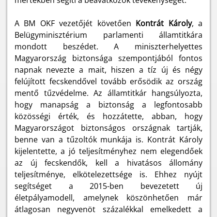
mértékben segíti a beavatkozók tevékenységét.
A BM OKF vezetőjét követően
Kontrát Károly
, a
Belügyminisztérium parlamenti államtitkára
mondott beszédet. A miniszterhelyettes
Magyarország biztonsága szempontjából fontos
napnak nevezte a mait, hiszen a tíz új és négy
felújított fecskendővel tovább erősödik az ország
mentő tűzvédelme. Az államtitkár hangsúlyozta,
hogy manapság a biztonság a legfontosabb
közösségi érték, és hozzátette, abban, hogy
Magyarországot biztonságos országnak tartják,
benne van a tűzoltók munkája is. Kontrát Károly
kijelentette, a jó teljesítményhez nem elegendőek
az új fecskendők, kell a hivatásos állomány
teljesítménye, elkötelezettsége is. Ehhez nyújt
segítséget a 2015-ben bevezetett új
életpályamodell, amelynek köszönhetően már
átlagosan negyvenöt százalékkal emelkedett a