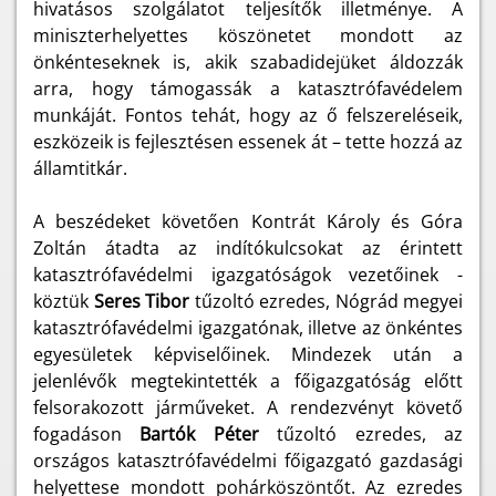
hivatásos szolgálatot teljesítők illetménye. A
miniszterhelyettes köszönetet mondott az
önkénteseknek is, akik szabadidejüket áldozzák
arra, hogy támogassák a katasztrófavédelem
munkáját. Fontos tehát, hogy az ő felszereléseik,
eszközeik is fejlesztésen essenek át – tette hozzá az
államtitkár.
A beszédeket követően Kontrát Károly és Góra
Zoltán átadta az indítókulcsokat az érintett
katasztrófavédelmi igazgatóságok vezetőinek -
köztük
Seres Tibor
tűzoltó ezredes, Nógrád megyei
katasztrófavédelmi igazgatónak, illetve az önkéntes
egyesületek képviselőinek. Mindezek után a
jelenlévők megtekintették a főigazgatóság előtt
felsorakozott járműveket. A rendezvényt követő
fogadáson
Bartók Péter
tűzoltó ezredes, az
országos katasztrófavédelmi főigazgató gazdasági
helyettese mondott pohárköszöntőt. Az ezredes