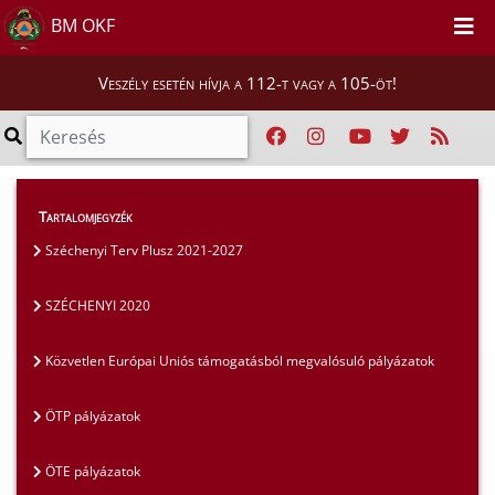
BM OKF
Veszély esetén hívja a 112-t vagy a 105-öt!
Szakmai tájékoztatók
>
Pályázatok
>
Tartalomjegyzék
SZÉCHENYI 2020
Széchenyi Terv Plusz 2021-2027
SZÉCHENYI 2020
Közvetlen Európai Uniós támogatásból megvalósuló pályázatok
ÖTP pályázatok
ÖTE pályázatok