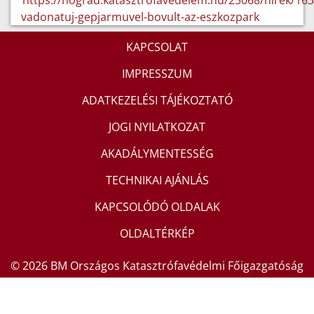
https://nograd.katasztrofavedelem.hu/25068/hirek/16
vadonatuj-gepjarmuvel-bovult-az-eszkozpark
KAPCSOLAT
IMPRESSZUM
ADATKEZELÉSI TÁJÉKOZTATÓ
JOGI NYILATKOZAT
AKADÁLYMENTESSÉG
TECHNIKAI AJÁNLÁS
KAPCSOLÓDÓ OLDALAK
OLDALTÉRKÉP
© 2026 BM Országos Katasztrófavédelmi Főigazgatóság