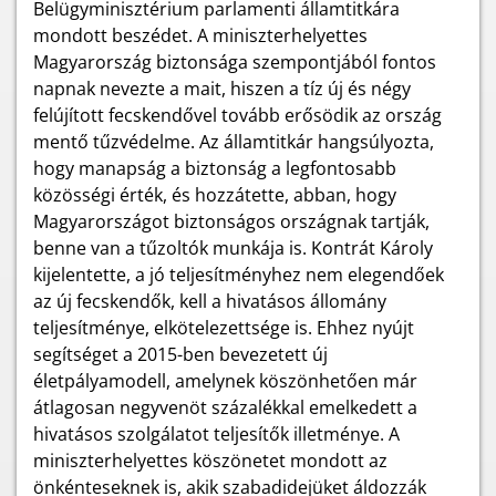
Belügyminisztérium parlamenti államtitkára
mondott beszédet. A miniszterhelyettes
Magyarország biztonsága szempontjából fontos
napnak nevezte a mait, hiszen a tíz új és négy
felújított fecskendővel tovább erősödik az ország
mentő tűzvédelme. Az államtitkár hangsúlyozta,
hogy manapság a biztonság a legfontosabb
közösségi érték, és hozzátette, abban, hogy
Magyarországot biztonságos országnak tartják,
benne van a tűzoltók munkája is. Kontrát Károly
kijelentette, a jó teljesítményhez nem elegendőek
az új fecskendők, kell a hivatásos állomány
teljesítménye, elkötelezettsége is. Ehhez nyújt
segítséget a 2015-ben bevezetett új
életpályamodell, amelynek köszönhetően már
átlagosan negyvenöt százalékkal emelkedett a
hivatásos szolgálatot teljesítők illetménye. A
miniszterhelyettes köszönetet mondott az
önkénteseknek is, akik szabadidejüket áldozzák