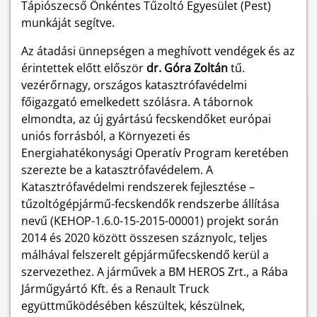
Tápiószecső Önkéntes Tűzoltó Egyesület (Pest)
munkáját segítve.
Az átadási ünnepségen a meghívott vendégek és az
érintettek előtt először
dr. Góra Zoltán
tű.
vezérőrnagy, országos katasztrófavédelmi
főigazgató emelkedett szólásra. A tábornok
elmondta, az új gyártású fecskendőket európai
uniós forrásból, a Környezeti és
Energiahatékonysági Operatív Program keretében
szerezte be a katasztrófavédelem. A
Katasztrófavédelmi rendszerek fejlesztése –
tűzoltógépjármű-fecskendők rendszerbe állítása
nevű (KEHOP-1.6.0-15-2015-00001) projekt során
2014 és 2020 között összesen száznyolc, teljes
málhával felszerelt gépjárműfecskendő kerül a
szervezethez. A járművek a BM HEROS Zrt., a Rába
Járműgyártó Kft. és a Renault Truck
együttműködésében készültek, készülnek,