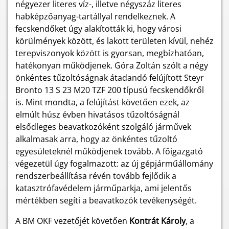
négyezer literes víz-, illetve négyszáz literes
habképzőanyag-tartállyal rendelkeznek. A
fecskendőket úgy alakították ki, hogy városi
körülmények között, és lakott területen kívül, nehéz
terepviszonyok között is gyorsan, megbízhatóan,
hatékonyan működjenek. Góra Zoltán szólt a négy
önkéntes tűzoltóságnak átadandó felújított Steyr
Bronto 13 S 23 M20 TZF 200 típusú fecskendőkről
is. Mint mondta, a felújítást követően ezek, az
elmúlt húsz évben hivatásos tűzoltóságnál
elsődleges beavatkozóként szolgáló járművek
alkalmasak arra, hogy az önkéntes tűzoltó
egyesületeknél működjenek tovább. A főigazgató
végezetül úgy fogalmazott: az új gépjárműállomány
rendszerbeállítása révén tovább fejlődik a
katasztrófavédelem járműparkja, ami jelentős
mértékben segíti a beavatkozók tevékenységét.
A BM OKF vezetőjét követően
Kontrát Károly
, a