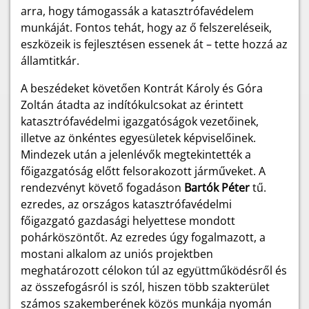
arra, hogy támogassák a katasztrófavédelem
munkáját. Fontos tehát, hogy az ő felszereléseik,
eszközeik is fejlesztésen essenek át – tette hozzá az
államtitkár.
A beszédeket követően Kontrát Károly és Góra
Zoltán átadta az indítókulcsokat az érintett
katasztrófavédelmi igazgatóságok vezetőinek,
illetve az önkéntes egyesületek képviselőinek.
Mindezek után a jelenlévők megtekintették a
főigazgatóság előtt felsorakozott járműveket. A
rendezvényt követő fogadáson
Bartók Péter
tű.
ezredes, az országos katasztrófavédelmi
főigazgató gazdasági helyettese mondott
pohárköszöntőt. Az ezredes úgy fogalmazott, a
mostani alkalom az uniós projektben
meghatározott célokon túl az együttműködésről és
az összefogásról is szól, hiszen több szakterület
számos szakemberének közös munkája nyomán