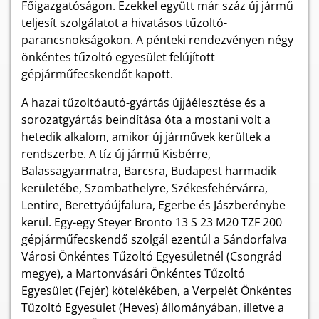
Főigazgatóságon. Ezekkel együtt már száz új jármű
teljesít szolgálatot a hivatásos tűzoltó-
parancsnokságokon. A pénteki rendezvényen négy
önkéntes tűzoltó egyesület felújított
gépjárműfecskendőt kapott.
A hazai tűzoltóautó-gyártás újjáélesztése és a
sorozatgyártás beindítása óta a mostani volt a
hetedik alkalom, amikor új járművek kerültek a
rendszerbe. A tíz új jármű Kisbérre,
Balassagyarmatra, Barcsra, Budapest harmadik
kerületébe, Szombathelyre, Székesfehérvárra,
Lentire, Berettyóújfalura, Egerbe és Jászberénybe
kerül. Egy-egy Steyer Bronto 13 S 23 M20 TZF 200
gépjárműfecskendő szolgál ezentúl a Sándorfalva
Városi Önkéntes Tűzoltó Egyesületnél (Csongrád
megye), a Martonvásári Önkéntes Tűzoltó
Egyesület (Fejér) kötelékében, a Verpelét Önkéntes
Tűzoltó Egyesület (Heves) állományában, illetve a