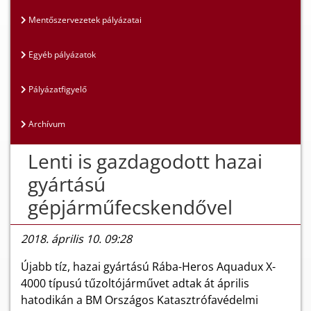
Mentőszervezetek pályázatai
Egyéb pályázatok
Pályázatfigyelő
Archívum
Lenti is gazdagodott hazai
gyártású
gépjárműfecskendővel
2018. április 10. 09:28
Újabb tíz, hazai gyártású Rába-Heros Aquadux X-
4000 típusú tűzoltójárművet adtak át április
hatodikán a BM Országos Katasztrófavédelmi