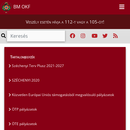
BM OKF
Veszély esetén hívja a 112-t vagy a 105-öt!
Szakmai tájékoztatók
>
Pályázatok
>
Tartalomjegyzék
SZÉCHENYI 2020
Széchenyi Terv Plusz 2021-2027
SZÉCHENYI 2020
Közvetlen Európai Uniós támogatásból megvalósuló pályázatok
ÖTP pályázatok
ÖTE pályázatok