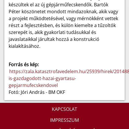
készültek el az új gépjárműfecskendők. Bartók
Péter köszönetet mondott mindazoknak, akik vagy
a projekt működtetésével, vagy mérnökként vettek
részt a fejlesztésben, és külön kiemelte a tűzoltók
szerepét is, akik gyakorlati tudásukkal és
javaslataikkal járultak hozzá a konstrukció
kialakításához.
Forrás és kép:
https://zala.katasztrofavedelem.hu/25939/hirek/201488/
is-gazdagodott-hazai-gyartasu-
gepjarmufecskendovel
Fotó: Jóri András - BM OKF
KAPCSOLAT
IMPRESSZUM