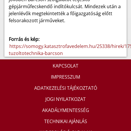
gépjárműfecskendő indítókulcsát. Mindezek után a
jelenlévők megtekintették a főigazgatóság előtt
felsorakozott járműveket.
Forrás és kép:
https://somogy.katasztrofavedelem.hu/25338/hirek/17
tuzoltotechnika-barcson
KAPCSOLAT
IMPRESSZUM
ADATKEZELÉSI TÁJÉKOZTATÓ
JOGI NYILATKOZAT
AKADÁLYMENTESSÉG
TECHNIKAI AJÁNLÁS