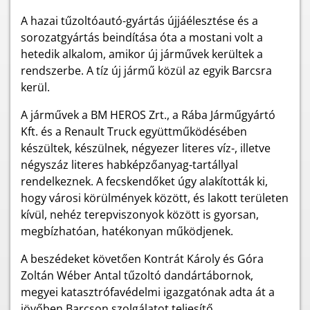
A hazai tűzoltóautó-gyártás újjáélesztése és a
sorozatgyártás beindítása óta a mostani volt a
hetedik alkalom, amikor új járművek kerültek a
rendszerbe. A tíz új jármű közül az egyik Barcsra
kerül.
A járművek a BM HEROS Zrt., a Rába Járműgyártó
Kft. és a Renault Truck együttműködésében
készültek, készülnek, négyezer literes víz-, illetve
négyszáz literes habképzőanyag-tartállyal
rendelkeznek. A fecskendőket úgy alakították ki,
hogy városi körülmények között, és lakott területen
kívül, nehéz terepviszonyok között is gyorsan,
megbízhatóan, hatékonyan működjenek.
A beszédeket követően Kontrát Károly és Góra
Zoltán Wéber Antal tűzoltó dandártábornok,
megyei katasztrófavédelmi igazgatónak adta át a
jövőben Barcson szolgálatot teljesítő