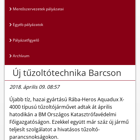
Mentőszervezetek pályázatai
Egyéb pályázatok
Pályázatfigyelő
Archívum
Új tűzoltótechnika Barcson
2018. április 09. 08:57
Újabb tíz, hazai gyártású Rába-Heros Aquadux X-
4000 típusú tűzoltójárművet adtak át április
hatodikán a BM Országos Katasztrófavédelmi
Főigazgatóságon. Ezekkel együtt már száz új jármű
teljesít szolgálatot a hivatásos tűzoltó-
parancsnokságokon.