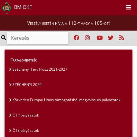
BM OKF
Veszély esetén hívja a 112-t vagy a 105-öt!
Szakmai tájékoztatók
>
Pályázatok
>
Tartalomjegyzék
SZÉCHENYI 2020
Széchenyi Terv Plusz 2021-2027
SZÉCHENYI 2020
Közvetlen Európai Uniós támogatásból megvalósuló pályázatok
ÖTP pályázatok
ÖTE pályázatok