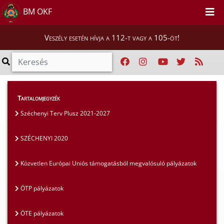
BM OKF
Veszély esetén hívja a 112-t vagy a 105-öt!
Szakmai tájékoztatók
>
Pályázatok
>
Tartalomjegyzék
SZÉCHENYI 2020
Széchenyi Terv Plusz 2021-2027
SZÉCHENYI 2020
Közvetlen Európai Uniós támogatásból megvalósuló pályázatok
ÖTP pályázatok
ÖTE pályázatok