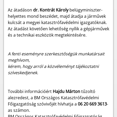
Az átadáson
dr. Kontrát Károly
belügyminiszter-
helyettes mond beszédet, majd átadja a járművek
kulcsát a megyei katasztrófavédelmi igazgatóknak.
Az átadást követően lehetőség nyílik a gépjárművek
és a technikai eszközök megtekintésére.
A fenti eseményre szerkesztőségük munkatársait
meghívom,
kérem, hogy arról a közvéleményt tájékoztatni
szíveskedjenek.
További információért
Hajdu Márton
tűzoltó
alezredest, a BM Országos Katasztrófavédelmi
Főigazgatóság szóvivőjét hívhatja a
06 20 669 3613
-
as számon.
BM Országos Katasztrófavédelmi Főigazgatóság