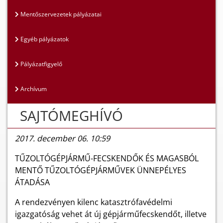
Mentőszervezetek pályázatai
Egyéb pályázatok
Pályázatfigyelő
Archívum
SAJTÓMEGHÍVÓ
2017. december 06. 10:59
TŰZOLTÓGÉPJÁRMŰ-FECSKENDŐK ÉS MAGASBÓL
MENTŐ TŰZOLTÓGÉPJÁRMŰVEK ÜNNEPÉLYES
ÁTADÁSA
A rendezvényen kilenc katasztrófavédelmi
igazgatóság vehet át új gépjárműfecskendőt, illetve