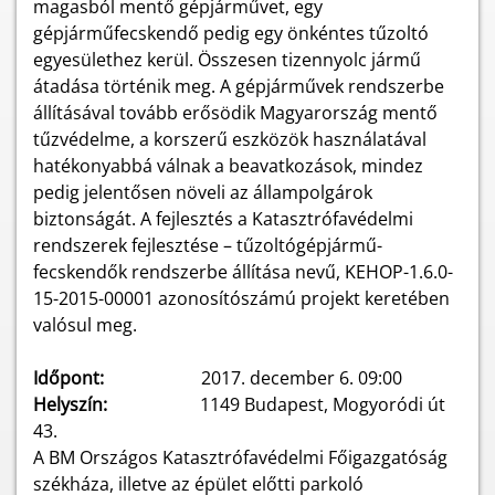
magasból mentő gépjárművet, egy
gépjárműfecskendő pedig egy önkéntes tűzoltó
egyesülethez kerül. Összesen tizennyolc jármű
átadása történik meg. A gépjárművek rendszerbe
állításával tovább erősödik Magyarország mentő
tűzvédelme, a korszerű eszközök használatával
hatékonyabbá válnak a beavatkozások, mindez
pedig jelentősen növeli az állampolgárok
biztonságát. A fejlesztés a Katasztrófavédelmi
rendszerek fejlesztése – tűzoltógépjármű-
fecskendők rendszerbe állítása nevű, KEHOP-1.6.0-
15-2015-00001 azonosítószámú projekt keretében
valósul meg.
Időpont:
2017. december 6. 09:00
Helyszín:
1149 Budapest, Mogyoródi út
43.
A BM Országos Katasztrófavédelmi Főigazgatóság
székháza, illetve az épület előtti parkoló