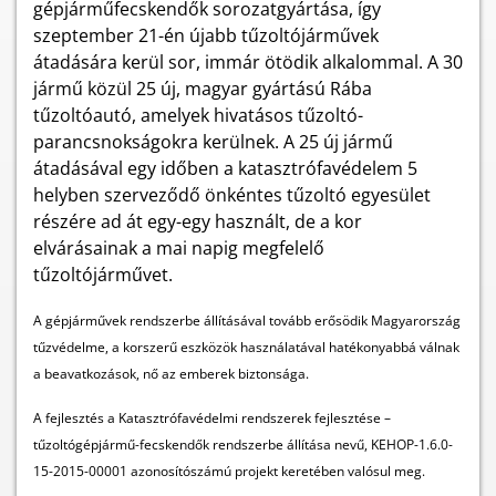
gépjárműfecskendők sorozatgyártása, így
szeptember 21-én újabb tűzoltójárművek
átadására kerül sor, immár ötödik alkalommal. A 30
jármű közül 25 új, magyar gyártású Rába
tűzoltóautó, amelyek hivatásos tűzoltó-
parancsnokságokra kerülnek. A 25 új jármű
átadásával egy időben a katasztrófavédelem 5
helyben szerveződő önkéntes tűzoltó egyesület
részére ad át egy-egy használt, de a kor
elvárásainak a mai napig megfelelő
tűzoltójárművet.
A gépjárművek rendszerbe állításával tovább erősödik Magyarország
tűzvédelme, a korszerű eszközök használatával hatékonyabbá válnak
a beavatkozások, nő az emberek biztonsága.
A fejlesztés a Katasztrófavédelmi rendszerek fejlesztése –
tűzoltógépjármű-fecskendők rendszerbe állítása nevű, KEHOP-1.6.0-
15-2015-00001 azonosítószámú projekt keretében valósul meg.