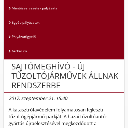
Mentőszervezetek pályázatai
Egyéb pályázatok
Pályázatfigyelő
Archívum
SAJTÓMEGHÍVÓ - ÚJ
TŰZOLTÓJÁRMŰVEK ÁLLNAK
RENDSZERBE
2017. szeptember 21. 15:40
A katasztrófavédelem folyamatosan fejleszti
tűzoltógépjármű-parkját. A hazai tűzoltóautó-
gyártás újraélesztésével megkezdődött a