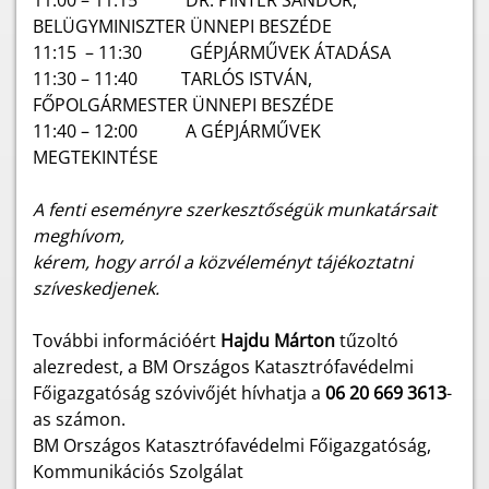
11:00 – 11:15 DR. PINTÉR SÁNDOR,
BELÜGYMINISZTER ÜNNEPI BESZÉDE
11:15 – 11:30 GÉPJÁRMŰVEK ÁTADÁSA
11:30 – 11:40 TARLÓS ISTVÁN,
FŐPOLGÁRMESTER ÜNNEPI BESZÉDE
11:40 – 12:00 A GÉPJÁRMŰVEK
MEGTEKINTÉSE
A fenti eseményre szerkesztőségük munkatársait
meghívom,
kérem, hogy arról a közvéleményt tájékoztatni
szíveskedjenek.
További információért
Hajdu Márton
tűzoltó
alezredest, a BM Országos Katasztrófavédelmi
Főigazgatóság szóvivőjét hívhatja a
06 20 669 3613
-
as számon.
BM Országos Katasztrófavédelmi Főigazgatóság,
Kommunikációs Szolgálat