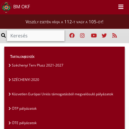
BM OKF
Veszély esetén hívja a 112-t vagy a 105-öt!
Szakmai tájékoztatók
>
Pályázatok
>
Tartalomjegyzék
SZÉCHENYI 2020
Széchenyi Terv Plusz 2021-2027
SZÉCHENYI 2020
Közvetlen Európai Uniós támogatásból megvalósuló pályázatok
ÖTP pályázatok
ÖTE pályázatok