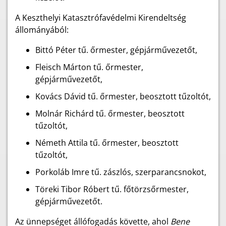
A Keszthelyi Katasztrófavédelmi Kirendeltség
állományából:
Bittó Péter tű. őrmester, gépjárművezetőt,
Fleisch Márton tű. őrmester,
gépjárművezetőt,
Kovács Dávid tű. őrmester, beosztott tűzoltót,
Molnár Richárd tű. őrmester, beosztott
tűzoltót,
Németh Attila tű. őrmester, beosztott
tűzoltót,
Porkoláb Imre tű. zászlós, szerparancsnokot,
Töreki Tibor Róbert tű. főtörzsőrmester,
gépjárművezetőt.
Az ünnepséget állófogadás követte, ahol
Bene