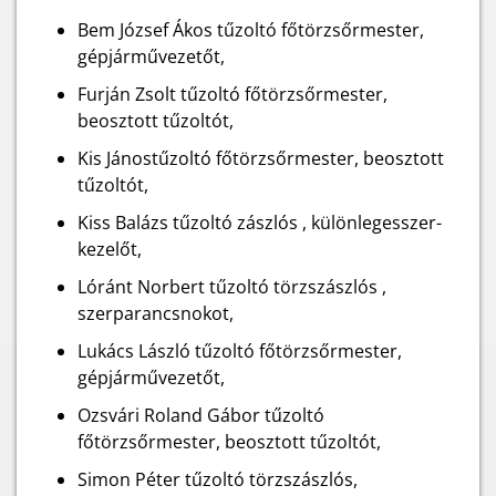
Bem József Ákos tűzoltó főtörzsőrmester,
gépjárművezetőt,
Furján Zsolt tűzoltó főtörzsőrmester,
beosztott tűzoltót,
Kis Jánostűzoltó főtörzsőrmester, beosztott
tűzoltót,
Kiss Balázs tűzoltó zászlós , különlegesszer-
kezelőt,
Lóránt Norbert tűzoltó törzszászlós ,
szerparancsnokot,
Lukács László tűzoltó főtörzsőrmester,
gépjárművezetőt,
Ozsvári Roland Gábor tűzoltó
főtörzsőrmester, beosztott tűzoltót,
Simon Péter tűzoltó törzszászlós,