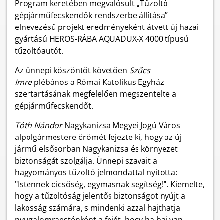
Program keretében megvalósult „Tűzoltó
gépjárműfecskendők rendszerbe állítása”
elnevezésű projekt eredményeként átvett új hazai
gyártású HEROS-RÁBA AQUADUX-X 4000 típusú
tűzoltóautót.
Az ünnepi köszöntőt követően
Szűcs
Imre
plébános a Római Katolikus Egyház
szertartásának megfelelően megszentelte a
gépjárműfecskendőt.
Tóth Nándor
Nagykanizsa Megyei Jogú Város
alpolgármestere örömét fejezte ki, hogy az új
jármű elsősorban Nagykanizsa és környezet
biztonságát szolgálja. Ünnepi szavait a
hagyományos tűzoltó jelmondattal nyitotta:
"Istennek dicsőség, egymásnak segítség!". Kiemelte,
hogy a tűzoltóság jelentős biztonságot nyújt a
lakosság számára, s mindenki azzal hajthatja
nyugalomraesténként a fejét, hogy ha baj van,