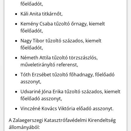
főelőadót,
Káli Anita titkárnőt,
Kemény Csaba tűzoltó őrnagy, kiemelt
főelőadót,
Nagy Tibor tűzoltó százados, kiemelt
főelőadót,
Németh Attila tűzoltó törzszászlós,
műveletirányító referenst,
Tóth Erzsébet tűzoltó főhadnagy, főelőadó
asszonyt,
Udvariné Jóna Erika tűzoltó százados, kiemelt
főelőadó asszonyt,
Vinczéné Kovács Viktória előadó asszonyt.
A Zalaegerszegi Katasztrófavédelmi Kirendeltség
állományából: