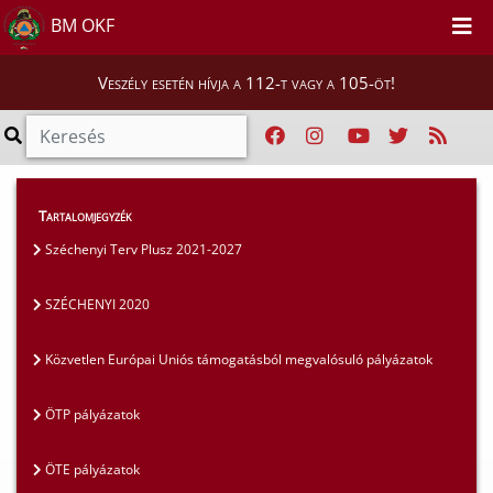
BM OKF
Veszély esetén hívja a 112-t vagy a 105-öt!
Szakmai tájékoztatók
>
Pályázatok
>
Tartalomjegyzék
SZÉCHENYI 2020
Széchenyi Terv Plusz 2021-2027
SZÉCHENYI 2020
Közvetlen Európai Uniós támogatásból megvalósuló pályázatok
ÖTP pályázatok
ÖTE pályázatok