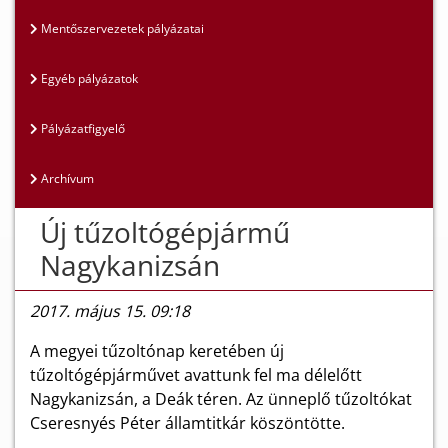
Mentőszervezetek pályázatai
Egyéb pályázatok
Pályázatfigyelő
Archívum
Új tűzoltógépjármű
Nagykanizsán
2017. május 15. 09:18
A megyei tűzoltónap keretében új
tűzoltógépjárművet avattunk fel ma délelőtt
Nagykanizsán, a Deák téren. Az ünneplő tűzoltókat
Cseresnyés Péter államtitkár köszöntötte.