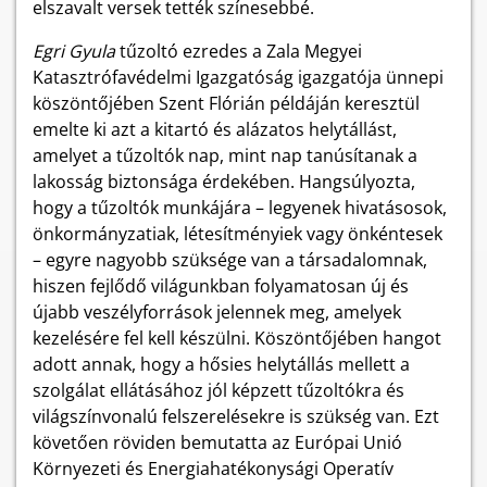
elszavalt versek tették színesebbé.
Egri Gyula
tűzoltó ezredes a Zala Megyei
Katasztrófavédelmi Igazgatóság igazgatója ünnepi
köszöntőjében Szent Flórián példáján keresztül
emelte ki azt a kitartó és alázatos helytállást,
amelyet a tűzoltók nap, mint nap tanúsítanak a
lakosság biztonsága érdekében. Hangsúlyozta,
hogy a tűzoltók munkájára – legyenek hivatásosok,
önkormányzatiak, létesítményiek vagy önkéntesek
– egyre nagyobb szüksége van a társadalomnak,
hiszen fejlődő világunkban folyamatosan új és
újabb veszélyforrások jelennek meg, amelyek
kezelésére fel kell készülni. Köszöntőjében hangot
adott annak, hogy a hősies helytállás mellett a
szolgálat ellátásához jól képzett tűzoltókra és
világszínvonalú felszerelésekre is szükség van. Ezt
követően röviden bemutatta az Európai Unió
Környezeti és Energiahatékonysági Operatív