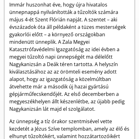
Immár huszonhat éve, hogy újra hivatalos
ünnepnappá nyilvánították a tűzoltók számára
május 4-ét Szent Flórián napját. A szentet – aki
évszázadok óta áll példaként a tüzes mesterségek
gyakorlói előtt – a környező országokban
mindenütt ünneplik. A Zala Megyei
Katasztrófavédelmi Igazgatóság az idei évben a
megyei tűzoltó napi ünnepségét ma délelőtt
Nagykanizsán a Deák téren tartotta. A helyszín
kiválasztásához az az örömteli esemény adott
alapot, hogy az igazgatóság a közelmúltban
átvehette már a második új hazai gyártású
gépjárműfecskendőjét. Az első decemberben a
megyeszékhelyen állt készenlétbe, az újabb pedig
Nagykanizsán lát majd el szolgálatot.
Az ünnepség a tíz órakor szentmisével vette
kezdetét a Jézus Szíve templomban, amely az élő és
elhunyt tűzoltókért, valamint hozzátartozóikért