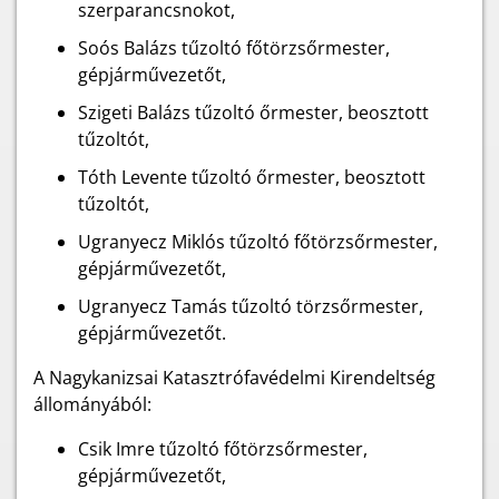
szerparancsnokot,
Soós Balázs tűzoltó főtörzsőrmester,
gépjárművezetőt,
Szigeti Balázs tűzoltó őrmester, beosztott
tűzoltót,
Tóth Levente tűzoltó őrmester, beosztott
tűzoltót,
Ugranyecz Miklós tűzoltó főtörzsőrmester,
gépjárművezetőt,
Ugranyecz Tamás tűzoltó törzsőrmester,
gépjárművezetőt.
A Nagykanizsai Katasztrófavédelmi Kirendeltség
állományából:
Csik Imre tűzoltó főtörzsőrmester,
gépjárművezetőt,