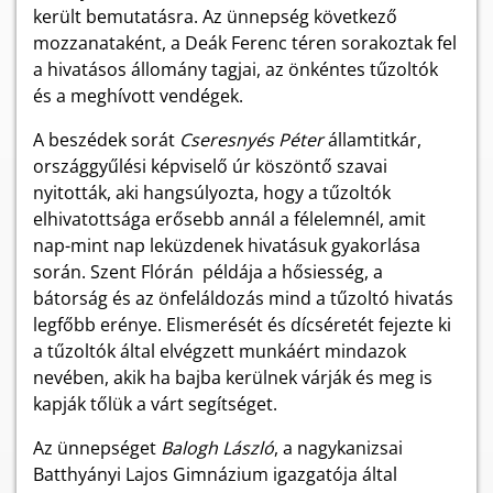
került bemutatásra. Az ünnepség következő
mozzanataként, a Deák Ferenc téren sorakoztak fel
a hivatásos állomány tagjai, az önkéntes tűzoltók
és a meghívott vendégek.
A beszédek sorát
Cseresnyés Péter
államtitkár,
országgyűlési képviselő úr köszöntő szavai
nyitották, aki hangsúlyozta, hogy a tűzoltók
elhivatottsága erősebb annál a félelemnél, amit
nap-mint nap leküzdenek hivatásuk gyakorlása
során. Szent Flórán példája a hősiesség, a
bátorság és az önfeláldozás mind a tűzoltó hivatás
legfőbb erénye. Elismerését és dícséretét fejezte ki
a tűzoltók által elvégzett munkáért mindazok
nevében, akik ha bajba kerülnek várják és meg is
kapják tőlük a várt segítséget.
Az ünnepséget
Balogh László
, a nagykanizsai
Batthyányi Lajos Gimnázium igazgatója által