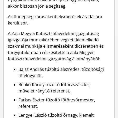
akkor biztosan jön a segítség.
Az ünnepség zárásaként elismerések átadására
került sor.
A Zala Megyei Katasztrófavédelmi Igazgatóság
igazgatója munkakörében végzett kiemelkedő
szakmai munkája elismeréseként dicséretben és
tárgyjutalomban részesítette a Zala Megyei
Katasztrófavédelmi Igazgatóság állományából:
Bajsz András tűzoltó alezredes, tűzoltósági
főfelügyelőt,
Benkő Károly tűzoltó főtörzszászlós,
műveletirányító referenst,
Farkas Eszter tűzoltó főtörzsőrmester,
referenst,
Lengyel László tűzoltó őrnagy, kiemelt