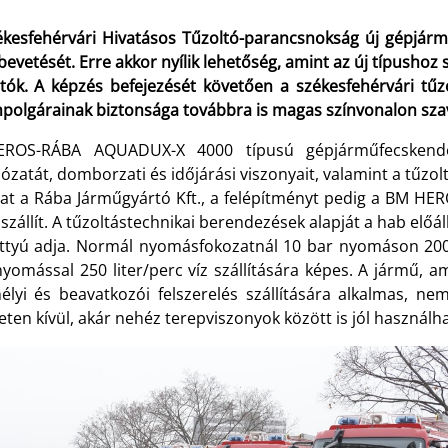
ékesfehérvári Hivatásos Tűzoltó-parancsnokság új gépjárm
bevetését. Erre akkor nyílik lehetőség, amint az új típusho
ltók. A képzés befejezését követően a székesfehérvári tű
mpolgárainak biztonsága továbbra is magas színvonalon sza
ROS-RÁBA AQUADUX-X 4000 típusú gépjárműfecskendő 
ózatát, domborzati és időjárási viszonyait, valamint a tűzol
at a Rába Járműgyártó Kft., a felépítményt pedig a BM HERO
 szállít. A tűzoltástechnikai berendezések alapját a hab elő
attyú adja. Normál nyomásfokozatnál 10 bar nyomáson 200
nyomással 250 liter/perc víz szállítására képes. A jármű, 
élyi és beavatkozói felszerelés szállítására alkalmas, n
eten kívül, akár nehéz terepviszonyok között is jól használh