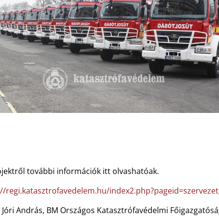
jektről további információk itt olvashatóak.
://regi.katasztrofavedelem.hu/index2.php?pageid=szervezet
: Jóri András, BM Országos Katasztrófavédelmi Főigazgatósá