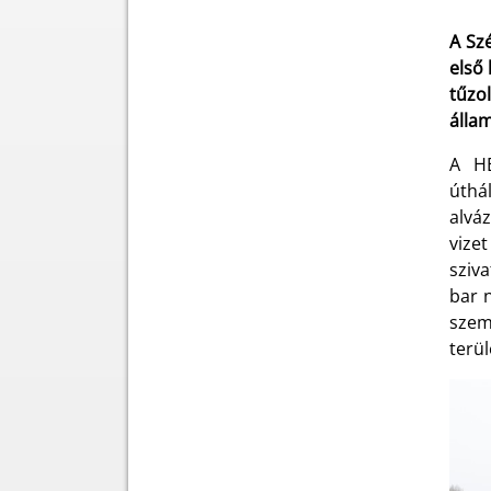
A Sz
első 
tűzo
álla
A HE
úthál
alváz
vizet
sziv
bar 
szem
terül