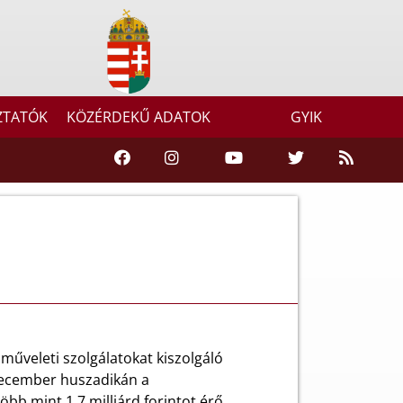
ZTATÓK
KÖZÉRDEKŰ ADATOK
GYIK
űveleti szolgálatokat kiszolgáló
 december huszadikán a
bb mint 1,7 milliárd forintot érő