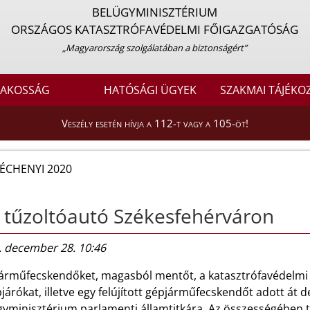
BELÜGYMINISZTÉRIUM
ORSZÁGOS KATASZTRÓFAVÉDELMI FŐIGAZGATÓSÁG
„Magyarország szolgálatában a biztonságért”
LAKOSSÁG
HATÓSÁGI ÜGYEK
SZAKMAI TÁJÉKO
Veszély esetén hívja a 112-t vagy a 105-öt!
ÉCHENYI 2020
 tűzoltóautó Székesfehérváron
. december 28. 10:46
árműfecskendőket, magasból mentőt, a katasztrófavédelmi m
járókat, illetve egy felújított gépjárműfecskendőt adott át
yminisztérium parlamenti államtitkára. Az összességében tö