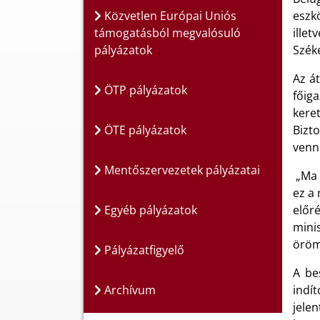
Közvetlen Európai Uniós
eszk
támogatásból megvalósuló
illet
pályázatok
Széke
Az á
ÖTP pályázatok
főig
kere
ÖTE pályázatok
Bizto
venni
Mentőszervezetek pályázatai
„Ma 
ez a
Egyéb pályázatok
előr
mini
öröm
Pályázatfigyelő
A be
Archívum
indí
jele