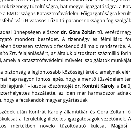
özök tizenegy tűzoltóságra, hat megyei igazgatóságra, a Ka
ve a BM Országos Katasztrófavédelmi Főigazgatóságra kerülte
sfehérvári Hivatásos Tűzoltó-parancsnokságon fog szolgálat
tadási ünnepségen először
dr. Góra Zoltán
tű. vezérőrnag
azgató mondott beszédet. A tizennégy és félmilliárd fo
tében összesen száznyolc fecskendő áll majd rendszerbe. 
sító Zrt. felajánlásáért, az általuk biztosított százmillió fo
, amely a katasztrófavédelmi műveleti szolgálatok munkáját
a biztonság a legfontosabb közösségi érték, amelynek elér
 mai nap nagyon fontos lépés, hogy a mentő tűzvédelem terü
ébb lépjünk.” – kezdte köszöntőjét
dr. Kontrát Károly
, a Bel
szterhelyettes hozzátette, az idén már harmadszor adnak 
, hogy a fecskendők magyar gyártásúak.
szédek után Kontrát Károly államtitkár és Góra Zoltán f
tókulcsát a területileg illetékes igazgatóságok vezetőinek
ntős mértékben nővelő tűzoltóautó kulcsát
Magosi 