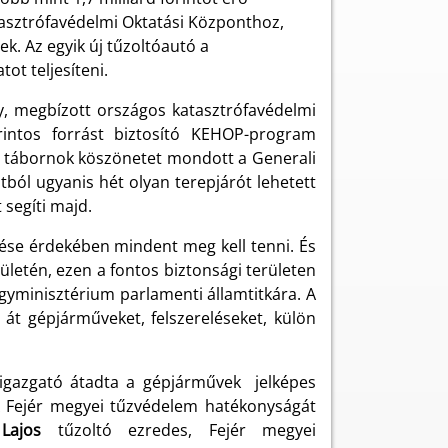
tasztrófavédelmi Oktatási Központhoz,
k. Az egyik új tűzoltóautó a
ot teljesíteni.
y, megbízott országos katasztrófavédelmi
rintos forrást biztosító KEHOP-program
A tábornok köszönetet mondott a Generali
rintból ugyanis hét olyan terepjárót lehetett
 segíti majd.
ése érdekében mindent meg kell tenni. És
letén, ezen a fontos biztonsági területen
ügyminisztérium parlamenti államtitkára. A
át gépjárműveket, felszereléseket, külön
őigazgató átadta a gépjárművek jelképes
. A Fejér megyei tűzvédelem hatékonyságát
Lajos
tűzoltó ezredes, Fejér megyei