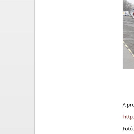
A pro
http
Fotó