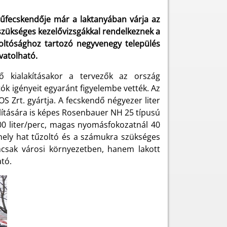
űfecskendője már a laktanyában várja az
z szükséges kezelővizsgákkal rendelkeznek a
zoltósághoz tartozó negyvenegy település
vatolható.
kialakításakor a tervezők az ország
tók igényeit egyaránt figyelembe vették. Az
S Zrt. gyártja. A fecskendő négyezer liter
állítására is képes Rosenbauer NH 25 típusú
0 liter/perc, magas nyomásfokozatnál 40
amely hat tűzoltó és a számukra szükséges
emcsak városi környezetben, hanem lakott
ató.