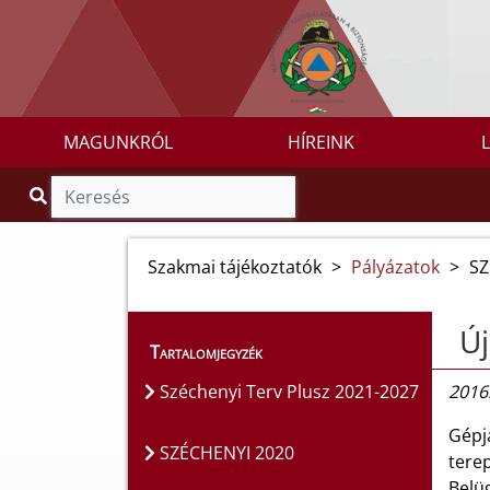
MAGUNKRÓL
HÍREINK
Szakmai tájékoztatók
>
Pályázatok
>
SZ
Új
Tartalomjegyzék
Széchenyi Terv Plusz 2021-2027
2016
Gépj
SZÉCHENYI 2020
terep
Belüg