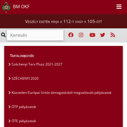
BM OKF
Veszély esetén hívja a 112-t vagy a 105-öt!
Szakmai tájékoztatók
>
Pályázatok
>
Tartalomjegyzék
SZÉCHENYI 2020
Széchenyi Terv Plusz 2021-2027
SZÉCHENYI 2020
Közvetlen Európai Uniós támogatásból megvalósuló pályázatok
ÖTP pályázatok
ÖTE pályázatok