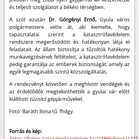
és teljesít szolgálatot a békési térségben.
A szót ezután
Dr. Görgényi Ernő,
Gyula város
polgármestere vette át, aki kiemelte, hogy
tapasztalatai szerint a katasztrófavédelem
rendszere megerősödött és hatékonyan látja el
feladatait. Az állam biztosítja a tűzoltók hatékony
munkavégzésének feltételeit, a katasztrófavédelem
pedig garantálja az emberek biztonságát, amely az
egyik legmagasabb szintű közszolgáltatás.
A rendezvényt követően a meghívott vendégek és
az érdeklődők megtekinthették a gyulai vár előtt
kiállított
tűzoltó
gépjárműveket.
Fotó: Baráth Ilona tű. fhdgy.
Forrás és kép:
https://bekes.katasztrofavedelem.hu/23890/hirek/1215