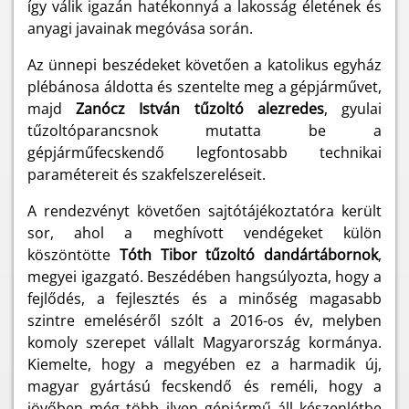
így válik igazán hatékonnyá a lakosság életének és
anyagi javainak megóvása során.
Az ünnepi beszédeket követően a katolikus egyház
plébánosa áldotta és szentelte meg a gépjárművet,
majd
Zanócz István tűzoltó alezredes
, gyulai
tűzoltóparancsnok mutatta be a
gépjárműfecskendő legfontosabb technikai
paramétereit és szakfelszereléseit.
A rendezvényt követően sajtótájékoztatóra került
sor, ahol a meghívott vendégeket külön
köszöntötte
Tóth Tibor tűzoltó dandártábornok
,
megyei igazgató. Beszédében hangsúlyozta, hogy a
fejlődés, a fejlesztés és a minőség magasabb
szintre emeléséről szólt a 2016-os év, melyben
komoly szerepet vállalt Magyarország kormánya.
Kiemelte, hogy a megyében ez a harmadik új,
magyar gyártású fecskendő és reméli, hogy a
jövőben még több ilyen gépjármű áll készenlétbe