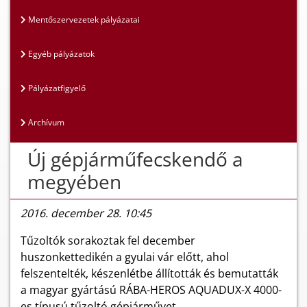
Mentőszervezetek pályázatai
Egyéb pályázatok
Pályázatfigyelő
Archívum
Új gépjárműfecskendő a
megyében
2016. december 28. 10:45
Tűzoltók sorakoztak fel december
huszonkettedikén a gyulai vár előtt, ahol
felszentelték, készenlétbe állították és bemutatták
a magyar gyártású RÁBA-HEROS AQUADUX-X 4000-
es típusú tűzoltó gépjárművet.