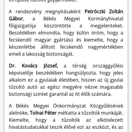
A rendezvény megnyitásaként
Petróczki Zoltán
Gábor
, a Békés Megyei Kormányhivatal
főigazgatója köszöntötte a megjelenteket.
Beszédében elmondta, hogy külön öröm, hogy a
fecskendő magyar gyártású és kiemelte, hogy a
készenlétbe állított fecskendő nagymértékben
emeli a lakosság biztonságát.
Dr. Kovács József,
a térség országgyűlési
képviselője beszédében hangsúlyozta, hogy jeles
alkalom ez a gyulaiak életében, hiszen az új gyulai
tűzoltó autó az egész megyére nézve magasabb
biztonsági szintet garantál az itt élők számára.
A Békés Megyei Önkormányzat Közgyűlésének
alelnöke,
Tolnai Péter
méltatta a tűzoltók munkáját.
Kiemelte, hogy a tűzoltók az elkötelezett
hivatástudatukkal teszik élővé ezt az eszközt, és az