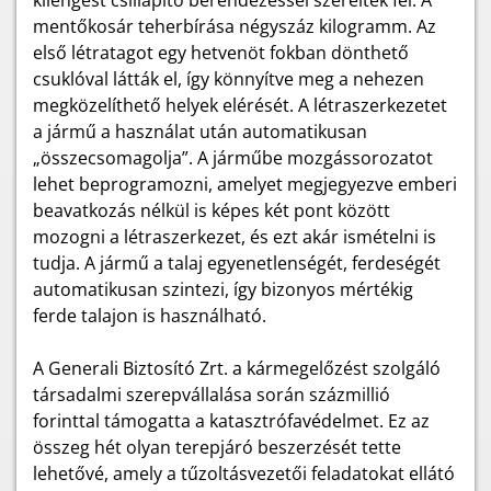
kilengést csillapító berendezéssel szerelték fel. A
mentőkosár teherbírása négyszáz kilogramm. Az
első létratagot egy hetvenöt fokban dönthető
csuklóval látták el, így könnyítve meg a nehezen
megközelíthető helyek elérését. A létraszerkezetet
a jármű a használat után automatikusan
„összecsomagolja”. A járműbe mozgássorozatot
lehet beprogramozni, amelyet megjegyezve emberi
beavatkozás nélkül is képes két pont között
mozogni a létraszerkezet, és ezt akár ismételni is
tudja. A jármű a talaj egyenetlenségét, ferdeségét
automatikusan szintezi, így bizonyos mértékig
ferde talajon is használható.
A Generali Biztosító Zrt. a kármegelőzést szolgáló
társadalmi szerepvállalása során százmillió
forinttal támogatta a katasztrófavédelmet. Ez az
összeg hét olyan terepjáró beszerzését tette
lehetővé, amely a tűzoltásvezetői feladatokat ellátó