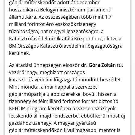
gépjárműfecskendőt adott át december
huszadikán a Belügyminisztérium parlamenti
államtitkára. Az összességében több mint 1,7
milliárd forintot érő eszközök tizenegy
tűzoltóságra, hat megyei igazgatóságra, a
Katasztrófavédelmi Oktatási Központhoz, illetve a
BM Országos Katasztrófavédelmi Főigazgatóságra
kerülnek.
Az átadási ünnepségen először
dr. Góra Zoltán
tű.
vezérőrnagy, megbízott országos
katasztrófavédelmi főigazgató mondott beszédet.
Mint mondta, a mai nappal a szervezet
gépjárműparkja újabb szerekkel bővül, hiszen a
tizennégy és félmilliárd forintos forrást biztosító
KEHOP-program keretében összesen száznyolc
fecskendő áll majd rendszerbe, ebből kerül most új
gazdához tizenegy. A magyar gyártású
gépjárműfecskendőkön kívül magasból mentőt is