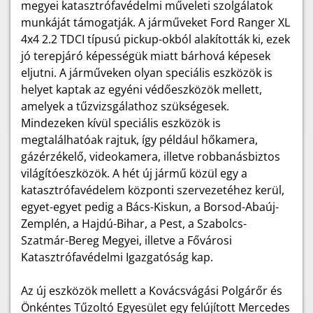
megyei katasztrófavédelmi műveleti szolgálatok
munkáját támogatják. A járműveket Ford Ranger XL
4x4 2.2 TDCI típusú pickup-okból alakították ki, ezek
jó terepjáró képességük miatt bárhová képesek
eljutni. A járműveken olyan speciális eszközök is
helyet kaptak az egyéni védőeszközök mellett,
amelyek a tűzvizsgálathoz szükségesek.
Mindezeken kívül speciális eszközök is
megtalálhatóak rajtuk, így például hőkamera,
gázérzékelő, videokamera, illetve robbanásbiztos
világítóeszközök. A hét új jármű közül egy a
katasztrófavédelem központi szervezetéhez kerül,
egyet-egyet pedig a Bács-Kiskun, a Borsod-Abaúj-
Zemplén, a Hajdú-Bihar, a Pest, a Szabolcs-
Szatmár-Bereg Megyei, illetve a Fővárosi
Katasztrófavédelmi Igazgatóság kap.
Az új eszközök mellett a Kovácsvágási Polgárőr és
Önkéntes Tűzoltó Egyesület egy felújított Mercedes