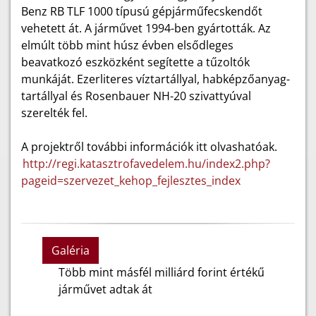
Benz RB TLF 1000 típusú gépjárműfecskendőt
vehetett át. A járművet 1994-ben gyártották. Az
elmúlt több mint húsz évben elsődleges
beavatkozó eszközként segítette a tűzoltók
munkáját. Ezerliteres víztartállyal, habképzőanyag-
tartállyal és Rosenbauer NH-20 szivattyúval
szerelték fel.
A projektről további információk itt olvashatóak.
http://regi.katasztrofavedelem.hu/index2.php?
pageid=szervezet_kehop_fejlesztes_index
Galéria
Több mint másfél milliárd forint értékű
járművet adtak át