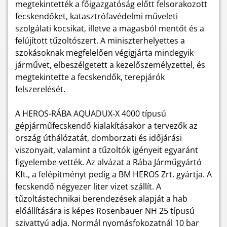
megtekintették a főigazgatóság előtt felsorakozott
fecskendőket, katasztrófavédelmi műveleti
szolgálati kocsikat, illetve a magasból mentőt és a
felújított tűzoltószert. A miniszterhelyettes a
szokásoknak megfelelően végigjárta mindegyik
járművet, elbeszélgetett a kezelőszemélyzettel, és
megtekintette a fecskendők, terepjárók
felszerelését.
A HEROS-RÁBA AQUADUX-X 4000 típusú
gépjárműfecskendő kialakításakor a tervezők az
ország úthálózatát, domborzati és időjárási
viszonyait, valamint a tűzoltók igényeit egyaránt
figyelembe vették. Az alvázat a Rába Járműgyártó
Kft., a felépítményt pedig a BM HEROS Zrt. gyártja. A
fecskendő négyezer liter vizet szállít. A
tűzoltástechnikai berendezések alapját a hab
előállítására is képes Rosenbauer NH 25 típusú
szivattyú adja. Normál nyomásfokozatnál 10 bar