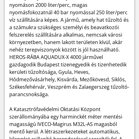
nyomáson 2000 liter/perc, magas
nyomásfokozatnál 40 bar nyomással 250 liter/perc
víz szállítására képes. A jármű, amely hat tűzoltó és
a számukra szükséges személyi és beavatkozói
felszerelés szállítására alkalmas, nemcsak városi
környezetben, hanem lakott területen kívül, akár
nehéz terepviszonyok között is jól használható.
HEROS-RÁBA AQUADUX-X 4000 járművel
gazdagodik Budapest tizenegyedik és tizenhetedik
kerületi tűzoltósága, Gyula, Heves,
Hódmezővásárhely, Kisvárda, Mezőkövesd, Siklós,
Székesfehérvár, Veszprém és Zalaegerszeg tűzoltó-
parancsnoksága.
A Katasztrófavédelmi Oktatási Központ
szerállományába egy harminckét méter mentési
magasságú IVECO-Magirus M32L-AS magasból
mentő kerül. A létraszerkezeteket automatikus,