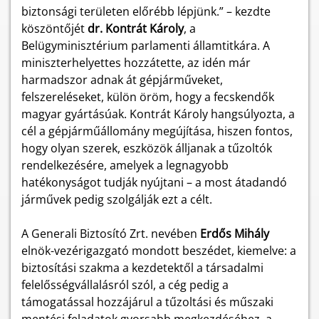
biztonsági területen előrébb lépjünk.” – kezdte
köszöntőjét
dr. Kontrát Károly
, a
Belügyminisztérium parlamenti államtitkára. A
miniszterhelyettes hozzátette, az idén már
harmadszor adnak át gépjárműveket,
felszereléseket, külön öröm, hogy a fecskendők
magyar gyártásúak. Kontrát Károly hangsúlyozta, a
cél a gépjárműállomány megújítása, hiszen fontos,
hogy olyan szerek, eszközök álljanak a tűzoltók
rendelkezésére, amelyek a legnagyobb
hatékonyságot tudják nyújtani – a most átadandó
járművek pedig szolgálják ezt a célt.
A Generali Biztosító Zrt. nevében
Erdős Mihály
elnök-vezérigazgató mondott beszédet, kiemelve: a
biztosítási szakma a kezdetektől a társadalmi
felelősségvállalásról szól, a cég pedig a
támogatással hozzájárul a tűzoltási és műszaki