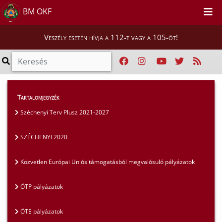
BM OKF
Veszély esetén hívja a 112-t vagy a 105-öt!
Szakmai tájékoztatók
>
Pályázatok
>
Tartalomjegyzék
SZÉCHENYI 2020
Széchenyi Terv Plusz 2021-2027
SZÉCHENYI 2020
Közvetlen Európai Uniós támogatásból megvalósuló pályázatok
ÖTP pályázatok
ÖTE pályázatok