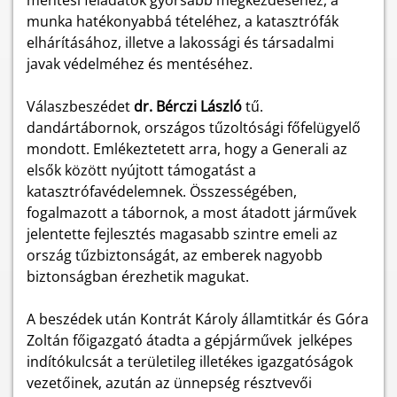
mentési feladatok gyorsabb megkezdéséhez, a
munka hatékonyabbá tételéhez, a katasztrófák
elhárításához, illetve a lakossági és társadalmi
javak védelméhez és mentéséhez.
Válaszbeszédet
dr. Bérczi László
tű.
dandártábornok, országos tűzoltósági főfelügyelő
mondott. Emlékeztetett arra, hogy a Generali az
elsők között nyújtott támogatást a
katasztrófavédelemnek. Összességében,
fogalmazott a tábornok, a most átadott járművek
jelentette fejlesztés magasabb szintre emeli az
ország tűzbiztonságát, az emberek nagyobb
biztonságban érezhetik magukat.
A beszédek után Kontrát Károly államtitkár és Góra
Zoltán főigazgató átadta a gépjárművek jelképes
indítókulcsát a területileg illetékes igazgatóságok
vezetőinek, azután az ünnepség résztvevői