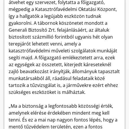
átvehet egy szervezet, folytatta a főigazgató,
mégpedig a Katasztrófavédelmi Oktatási Központ,
így a hallgatók a legújabb eszközön tudnak
gyakorolni. A tábornok köszönetet mondott a
Generali Biztosító Zrt. felajánlásáért, az általuk
biztosított százmillió forintból ugyanis hét olyan
terepjárót lehetett venni, amely a
katasztrófavédelmi műveleti szolgálatok munkáját
segíti majd. A főigazgató emlékeztetett arra, ezek
az egységek az összetett, kiterjedt káreseteknél
zajló beavatkozást irányítják, állományuk tapasztalt
munkatársakból áll, ráadásul feladataik közé
tartozik a tűzvizsgálat is, a járművekre ezért ehhez
szükséges eszközöket is málháztak.
„Ma a biztonság a legfontosabb közösségi érték,
amelynek elérése érdekében mindent meg kell
tenni. És ez a mai nap nagyon fontos lépés, hogy a
mentő tűzvédelem területén, ezen a fontos