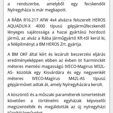
a rendszerbe, amelyből egy fecskendőt
Nyíregyháza is már megkapott.
A RÁBA R16.217 AFW 4x4 alvázra felszerelt HEROS
AQUADUX-X 4000 típusú gépjárműfecskendő
lényeges sajátossága a hazai gyártású hordozó
jármű, az alváz a Rába Járműgyártó Kft-től kerül ki,
a felépítményt a BM HEROS Zrt. gyártja.
A BM OKF által kiírt és lezárult beszerzési eljárás
eredményeképpen ebben az évben öt harminckét
méteres mentési magasságú IVECO-Magirus M32L-
AS- közölük egy Kisvárdára és egy negyvenkét
méteres IVECO-Magirus M42L-AS típusú
gépjárművet adtak át, amely Nyíregyházára került.
A köszöntő és a műszaki paraméterek ismertetését
követően a történelmi egyházak képviselői
megszentelték és megáldották az új nyíregyházi
tűzoltójárműveket.