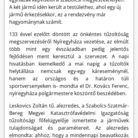
A két jármű idén került a testülethez, ahol egy új
jármű érkezésekkor, ez a rendezvény már
hagyománynak számít.
133 évvel ezelőtt döntött az önkéntes tűzoltóság
megszervezéséről Nyíregyháza vezetése, az elmúlt
több mint egy évszázadban pedig jelentős
fejlődésen ment keresztül a szervezet. A napi
hivatásban kiemelkedő a mai napig a tűzoltók
helytállása nemcsak egy-egy káreseménynél,
hanem az országos és a határon túli
sportversenyeken is- mondta el Dr. Kovács Ferenc,
nyíregyháza polgármestere köszöntő beszédében.
Leskovics Zoltán tű. alezredes, a Szabolcs-Szatmár-
Bereg Megyei Katasztrófavédelmi Igazgatóság
tűzoltósági főfelügyelője ismertette a járművek
tulajdonságait és paramétereit. Az alezredes
elmondta: ahhoz, hogy a mindennapi beavatkozás