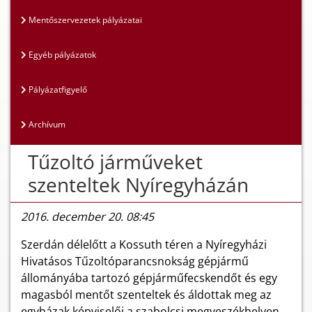
Mentőszervezetek pályázatai
Egyéb pályázatok
Pályázatfigyelő
Archívum
Tűzoltó járműveket
szenteltek Nyíregyházán
2016. december 20. 08:45
Szerdán délelőtt a Kossuth téren a Nyíregyházi
Hivatásos Tűzoltóparancsnokság gépjármű
állományába tartozó gépjárműfecskendőt és egy
magasból mentőt szenteltek és áldottak meg az
egyházak képviselői a szabolcsi megyeszékhelyen.