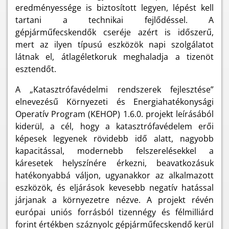
eredményessége is biztosított legyen, lépést kell
tartani a technikai fejlődéssel. A
gépjárműfecskendők cseréje azért is időszerű,
mert az ilyen típusú eszközök napi szolgálatot
látnak el, átlagéletkoruk meghaladja a tizenöt
esztendőt.
A „Katasztrófavédelmi rendszerek fejlesztése”
elnevezésű Környezeti és Energiahatékonysági
Operatív Program (KEHOP) 1.6.0. projekt leírásából
kiderül, a cél, hogy a katasztrófavédelem erői
képesek legyenek rövidebb idő alatt, nagyobb
kapacitással, modernebb felszerelésekkel a
káresetek helyszínére érkezni, beavatkozásuk
hatékonyabbá váljon, ugyanakkor az alkalmazott
eszközök, és eljárások kevesebb negatív hatással
járjanak a környezetre nézve. A projekt révén
európai uniós forrásból tizennégy és félmilliárd
forint értékben száznyolc gépjárműfecskendő kerül