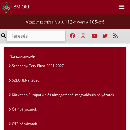
BM OKF
Veszély esetén hívja a 112-t vagy a 105-öt!
Szakmai tájékoztatók
>
Pályázatok
>
Tartalomjegyzék
SZÉCHENYI 2020
Széchenyi Terv Plusz 2021-2027
SZÉCHENYI 2020
Közvetlen Európai Uniós támogatásból megvalósuló pályázatok
ÖTP pályázatok
ÖTE pályázatok