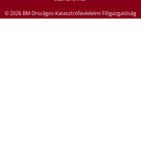
© 2026 BM Országos Katasztrófavédelmi Főigazgatóság