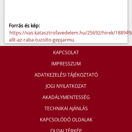
Forrás és kép:
https://vas.katasztrofavedelem.hu/25692/hirek/188949/
allt-az-raba-tuzolto-gepjarmu
KAPCSOLAT
IMPRESSZUM
ADATKEZELÉSI TÁJÉKOZTATÓ
JOGI NYILATKOZAT
AKADÁLYMENTESSÉG
TECHNIKAI AJÁNLÁS
KAPCSOLÓDÓ OLDALAK
OLDALTÉRKÉP