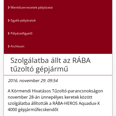
Mentőszervezetek pályázatai
Egyéb pályázatok
Pályázatfigyelő
Archívum
Szolgálatba állt az RÁBA
tűzoltó gépjármű
2016. november 29. 09:54
A Körmendi Hivatásos Tűzoltó-parancsnokságon
november 28-án ünnepélyes keretek között
szolgálatba állították a RÁBA-HEROS Aquadux-X
4000 gépjárműfecskendőt