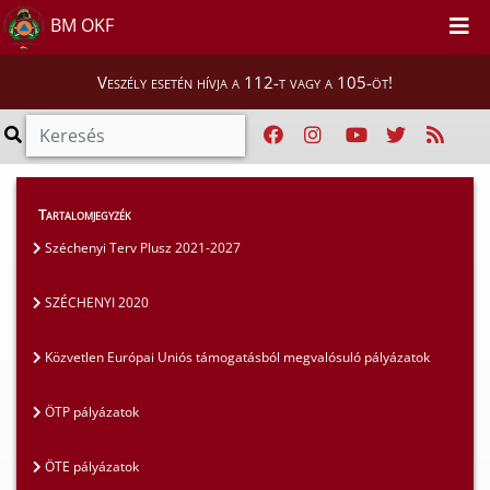
BM OKF
Veszély esetén hívja a 112-t vagy a 105-öt!
Szakmai tájékoztatók
>
Pályázatok
>
Tartalomjegyzék
SZÉCHENYI 2020
Széchenyi Terv Plusz 2021-2027
SZÉCHENYI 2020
Közvetlen Európai Uniós támogatásból megvalósuló pályázatok
ÖTP pályázatok
ÖTE pályázatok