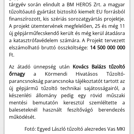
tárgyév során elindult a BM HEROS Zrt. a magyar
tűzoltóautó gyártást biztosító kiemelt EU forrásból
finanszírozott, kis szériás sorozatgyártás projektje.
A projekt ütemtervének megfelelően, 25 és még 11
új gépjárműfecskendő került és még kerül átadásra
a katasztrófavédelem számára. A Projekt tervezett
elszámolható bruttó összköltsége:
14 500 000 000
Ft.
Az átadó ünnepség után
Kovács Balázs tűzoltó
őrnagy
a Körmendi Hivatásos Tűzoltó-
parancsnokság parancsnoka tájékoztatót tartott az
új gépjármű tűzoltó technikai sajátosságairól, a
készenléti állomány pedig egy rövid műszaki
mentési bemutatón keresztül szemléltette a
baleseteknél használt feszítővágó berendezés
működését.
Fotó: Egyed László tűzoltó alezredes Vas MKI