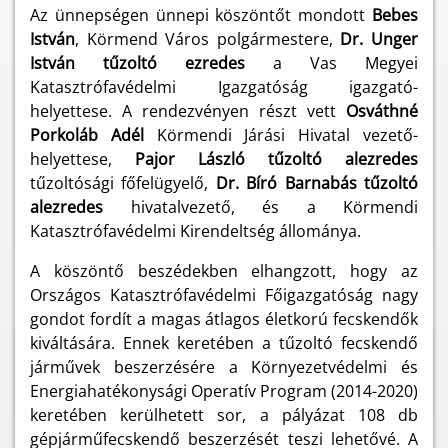
Az ünnepségen ünnepi köszöntőt mondott
Bebes
István
, Körmend Város polgármestere,
Dr. Unger
István tűzoltó ezredes
a Vas Megyei
Katasztrófavédelmi Igazgatóság igazgató-
helyettese. A rendezvényen részt vett
Osváthné
Porkoláb Adél
Körmendi Járási Hivatal vezető-
helyettese,
Pajor László tűzoltó alezredes
tűzoltósági főfelügyelő,
Dr. Bíró Barnabás
tűzoltó
alezredes
hivatalvezető, és a Körmendi
Katasztrófavédelmi Kirendeltség állománya.
A köszöntő beszédekben elhangzott, hogy az
Országos Katasztrófavédelmi Főigazgatóság nagy
gondot fordít a magas átlagos életkorú fecskendők
kiváltására. Ennek keretében a tűzoltó fecskendő
járművek beszerzésére a Környezetvédelmi és
Energiahatékonysági Operatív Program (2014-2020)
keretében kerülhetett sor, a pályázat 108 db
gépjárműfecskendő beszerzését teszi lehetővé. A