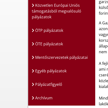
garz
Közvetlen Európai Uniós
külső
támogatásból megvalósuló
forin
pályázatok
A Gaz
azon
ÖTP pályázatok
vagyo
kors
ÖTE pályázatok
állap
nem 
Mentőszervezetek pályázatai
A fej
ami m
Egyéb pályázatok
cseré
közl
Pályázatfigyelő
kiala
Archívum
Minde
lakó