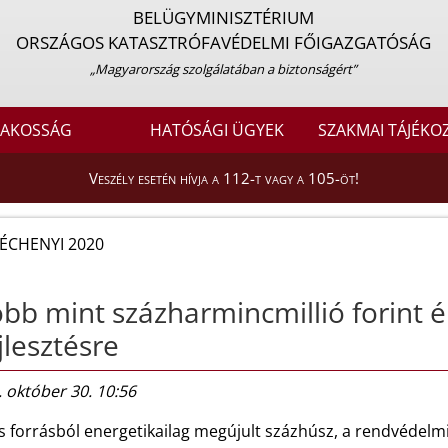
BELÜGYMINISZTÉRIUM
ORSZÁGOS KATASZTRÓFAVÉDELMI FŐIGAZGATÓSÁG
„Magyarország szolgálatában a biztonságért”
LAKOSSÁG
HATÓSÁGI ÜGYEK
SZAKMAI TÁJÉKO
Veszély esetén hívja a 112-t vagy a 105-öt!
ÉCHENYI 2020
bb mint százharmincmillió forint é
jlesztésre
 október 30. 10:56
 forrásból energetikailag megújult százhúsz, a rendvédelmi 