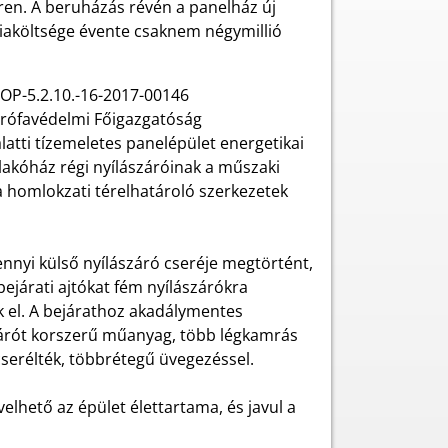
ren. A beruházás révén a panelház új
rgiaköltsége évente csaknem négymillió
HOP-5.2.10.-16-2017-00146
rófavédelmi Főigazgatóság
latti tízemeletes panelépület energetikai
lakóház régi nyílászáróinak a műszaki
a homlokzati térelhatároló szerkezetek
ennyi külső nyílászáró cseréje megtörtént,
bejárati ajtókat fém nyílászárókra
ák el. A bejárathoz akadálymentes
zárót korszerű műanyag, több légkamrás
 cserélték, többrétegű üvegezéssel.
elhető az épület élettartama, és javul a