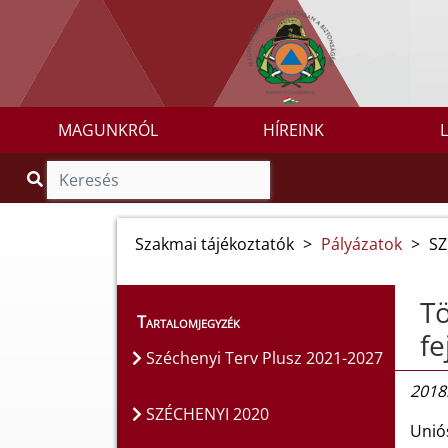
MAGUNKRÓL
HÍREINK
Szakmai tájékoztatók
>
Pályázatok
>
SZ
Tö
Tartalomjegyzék
fe
Széchenyi Terv Plusz 2021-2027
2018.
SZÉCHENYI 2020
Uniós