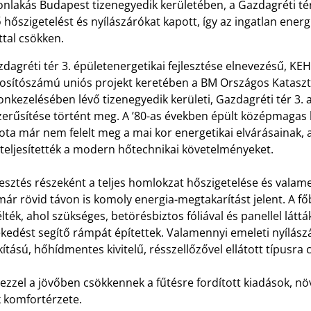
onlakás Budapest tizenegyedik kerületében, a Gazdagréti té
 hőszigetelést és nyílászárókat kapott, így az ingatlan ene
ttal csökken.
dagréti tér 3. épületenergetikai fejlesztése elnevezésű, KE
osítószámú uniós projekt keretében a BM Országos Kataszt
nkezelésében lévő tizenegyedik kerületi, Gazdagréti tér 3. a
zerűsítése történt meg. A ’80-as években épült középmagas 
ota már nem felelt meg a mai kor energetikai elvárásainak, 
teljesítették a modern hőtechnikai követelményeket.
lesztés részeként a teljes homlokzat hőszigetelése és valam
ár rövid távon is komoly energia-megtakarítást jelent. A fő
lték, ahol szükséges, betörésbiztos fóliával és panellel látt
ekedést segítő rámpát építettek. Valamennyi emeleti nyílás
kítású, hőhídmentes kivitelű, résszellőzővel ellátott típusra
zzel a jövőben csökkennek a fűtésre fordított kiadások, növ
k komfortérzete.