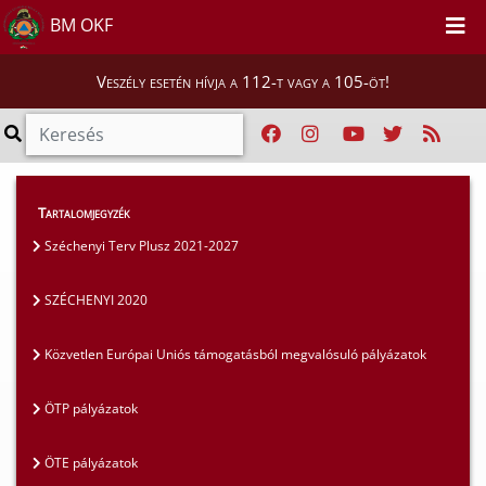
BM OKF
Veszély esetén hívja a 112-t vagy a 105-öt!
Szakmai tájékoztatók
>
Pályázatok
>
Tartalomjegyzék
SZÉCHENYI 2020
Széchenyi Terv Plusz 2021-2027
SZÉCHENYI 2020
Közvetlen Európai Uniós támogatásból megvalósuló pályázatok
ÖTP pályázatok
ÖTE pályázatok