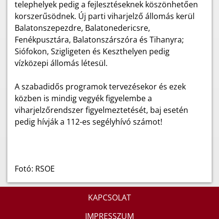
telephelyek pedig a fejlesztéseknek köszönhetően
korszerűsödnek. Új parti viharjelző állomás kerül
Balatonszepezdre, Balatonedericsre,
Fenékpusztára, Balatonszárszóra és Tihanyra;
Siófokon, Szigligeten és Keszthelyen pedig
vízközepi állomás létesül.
A szabadidős programok tervezésekor és ezek
közben is mindig vegyék figyelembe a
viharjelzőrendszer figyelmeztetését, baj esetén
pedig hívják a 112-es segélyhívó számot!
Fotó: RSOE
KAPCSOLAT
IMPRESSZUM