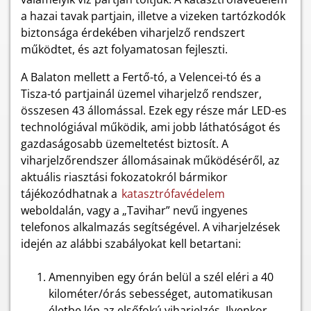
a hazai tavak partjain, illetve a vizeken tartózkodók
biztonsága érdekében viharjelző rendszert
működtet, és azt folyamatosan fejleszti.
A Balaton mellett a Fertő-tó, a Velencei-tó és a
Tisza-tó partjainál üzemel viharjelző rendszer,
összesen 43 állomással. Ezek egy része már LED-es
technológiával működik, ami jobb láthatóságot és
gazdaságosabb üzemeltetést biztosít. A
viharjelzőrendszer állomásainak működéséről, az
aktuális riasztási fokozatokról bármikor
tájékozódhatnak a
katasztrófavédelem
weboldalán, vagy a „Tavihar” nevű ingyenes
telefonos alkalmazás segítségével. A viharjelzések
idején az alábbi szabályokat kell betartani:
Amennyiben egy órán belül a szél eléri a 40
kilométer/órás sebességet, automatikusan
életbe lép az elsőfokú viharjelzés. Ilyenkor