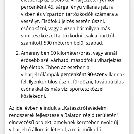
percenként 45, sárga fényű villanás jelzi a
vízben és vízparton tartózkodók számára a
veszélyt. Elsőfokú jelzés esetén úszni,
csónakázni, vagy a vízen bármilyen más
sporteszközzel tartózkodni csak a parttól
számított 500 méteren belül szabad.
Amennyiben 60 kilométer/órás, vagy annál
erősebb szél várható, másodfokú viharjelzés
lép életbe. Ebben az esetben a
viharjelzőlámpák
percenként 90-szer
villannak
fel. Ilyenkor tilos úszni, fürdőzni,
t
ovábbá tilos
csónakkal és más vízi sporteszközzel
közlekedni.
Az idei évben elindult a „Katasztrófavédelmi
rendszerek fejlesztése a Balaton régió területén”
elnevezésű projekt, amelynek keretében nyolc új
viharjelző állomás létesül, a már működő