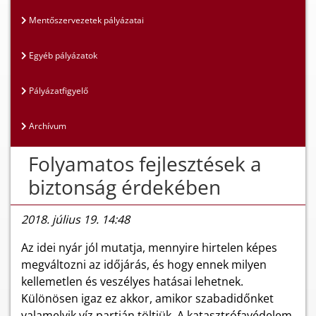
Mentőszervezetek pályázatai
Egyéb pályázatok
Pályázatfigyelő
Archívum
Folyamatos fejlesztések a
biztonság érdekében
2018. július 19. 14:48
Az idei nyár jól mutatja, mennyire hirtelen képes
megváltozni az időjárás, és hogy ennek milyen
kellemetlen és veszélyes hatásai lehetnek.
Különösen igaz ez akkor, amikor szabadidőnket
valamelyik víz partján töltjük. A katasztrófavédelem