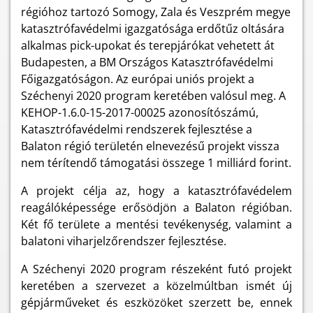
régióhoz tartozó Somogy, Zala és Veszprém megye
katasztrófavédelmi igazgatósága erdőtűz oltására
alkalmas pick-upokat és terepjárókat vehetett át
Budapesten, a BM Országos Katasztrófavédelmi
Főigazgatóságon. Az európai uniós projekt a
Széchenyi 2020 program keretében valósul meg. A
KEHOP-1.6.0-15-2017-00025 azonosítószámú,
Katasztrófavédelmi rendszerek fejlesztése a
Balaton régió területén elnevezésű projekt vissza
nem térítendő támogatási összege 1 milliárd forint.
A projekt célja az, hogy a katasztrófavédelem
reagálóképessége erősödjön a Balaton régióban.
Két fő területe a mentési tevékenység, valamint a
balatoni viharjelzőrendszer fejlesztése.
A Széchenyi 2020 program részeként futó projekt
keretében a szervezet a közelmúltban ismét új
gépjárműveket és eszközöket szerzett be, ennek