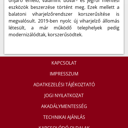
önjáró emelő, valamint búvár- és jégről mentési
eszközök beszerzése történt meg. Ezek mellett a
balatoni viharjelzőrendszer korszerűsítése is
megvalósult. 2019-ben nyolc új viharjelző állomás
létesült, a már működő telephelyek pedig
modernizálódtak, korszerűsödtek.
KAPCSOLAT
IMPRESSZUM
ADATKEZELÉSI TÁJÉKOZTATÓ
JOGI NYILATKOZAT
AKADÁLYMENTESSÉG
TECHNIKAI AJÁNLÁS
KAPCSOLÓDÓ OLDALAK