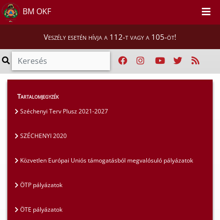
BM OKF
Veszély esetén hívja a 112-t vagy a 105-öt!
Szakmai tájékoztatók
>
Pályázatok
>
Tartalomjegyzék
SZÉCHENYI 2020
Széchenyi Terv Plusz 2021-2027
SZÉCHENYI 2020
Közvetlen Európai Uniós támogatásból megvalósuló pályázatok
ÖTP pályázatok
ÖTE pályázatok