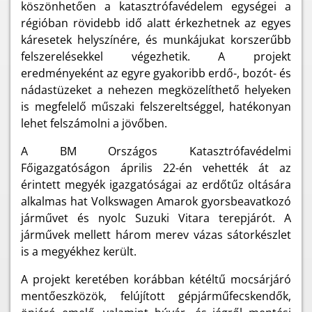
köszönhetően a katasztrófavédelem egységei a
régióban rövidebb idő alatt érkezhetnek az egyes
káresetek helyszínére, és munkájukat korszerűbb
felszerelésekkel végezhetik. A projekt
eredményeként az egyre gyakoribb erdő-, bozót- és
nádastüzeket a nehezen megközelíthető helyeken
is megfelelő műszaki felszereltséggel, hatékonyan
lehet felszámolni a jövőben.
A BM Országos Katasztrófavédelmi
Főigazgatóságon április 22-én vehették át az
érintett megyék igazgatóságai az erdőtűz oltására
alkalmas hat Volkswagen Amarok gyorsbeavatkozó
járművet és nyolc Suzuki Vitara terepjárót. A
járművek mellett három merev vázas sátorkészlet
is a megyékhez került.
A projekt keretében korábban kétéltű mocsárjáró
mentőeszközök, felújított gépjárműfecskendők,