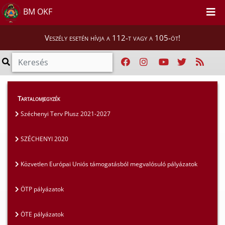
BM OKF
Veszély esetén hívja a 112-t vagy a 105-öt!
Szakmai tájékoztatók
>
Pályázatok
>
Tartalomjegyzék
SZÉCHENYI 2020
Széchenyi Terv Plusz 2021-2027
SZÉCHENYI 2020
Közvetlen Európai Uniós támogatásból megvalósuló pályázatok
ÖTP pályázatok
ÖTE pályázatok