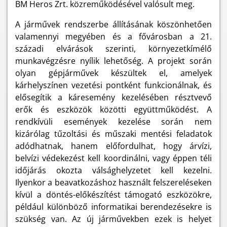
BM Heros Zrt. közreműködésével valósult meg.
A járművek rendszerbe állításának köszönhetően
valamennyi megyében és a fővárosban a 21.
századi elvárások szerinti, környezetkímélő
munkavégzésre nyílik lehetőség. A projekt során
olyan gépjárművek készültek el, amelyek
kárhelyszínen vezetési pontként funkcionálnak, és
elősegítik a káresemény kezelésében résztvevő
erők és eszközök közötti együttműködést. A
rendkívüli események kezelése során nem
kizárólag tűzoltási és műszaki mentési feladatok
adódhatnak, hanem előfordulhat, hogy árvízi,
belvízi védekezést kell koordinálni, vagy éppen téli
időjárás okozta válsághelyzetet kell kezelni.
Ilyenkor a beavatkozáshoz használt felszereléseken
kívül a döntés-előkészítést támogató eszközökre,
például különböző informatikai berendezésekre is
szükség van. Az új járművekben ezek is helyet