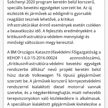
Széchenyi 2020 program keretén belül korszerű,
speciális bevetési egységeket szerzett be. Az új
eszközök és járművek az eddiginél is gyorsabb
reagálást tesznek lehetővé, a kritikus
infrastruktúrákat érintő események esetén csökken
a beavatkozási idő. A fejlesztés eredményeként a
kritikusinfrastruktúra-védelem mennyiségi és
minőségi változáson megy keresztül.
A BM Országos Katasztrófavédelmi Főigazgatóság a
KEHOP-1.6.0-15-2016-00024 azonosítószámú,
„Kritikusinfrastruktúra-védelmi bevetési egységek
rendszerbe állítása” nevű projekt keretén belül
húsz darab Volkswagen T6 típusú gépjárművet
szerzett be. A járművek korszerű környezetvédelmi
rendszerrel kialakított diesel motorral vannak
szerelve, és a négykerékmeghajtás miatt nehezebb
terepviszonyokon való közlekedésre is alkalmasak.
A speciálisan kialakított gépjárművek kivitelezése a