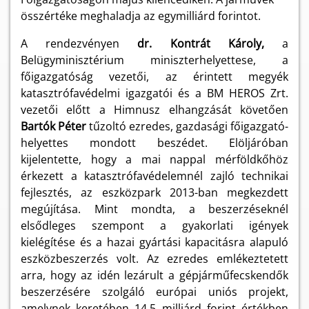
összértéke meghaladja az egymilliárd forintot.
A rendezvényen
dr. Kontrát Károly,
a
Belügyminisztérium miniszterhelyettese, a
főigazgatóság vezetői, az érintett megyék
katasztrófavédelmi igazgatói és a BM HEROS Zrt.
vezetői előtt a Himnusz elhangzását követően
Bartók Péter
tűzoltó ezredes, gazdasági főigazgató-
helyettes mondott beszédet. Elöljáróban
kijelentette, hogy a mai nappal mérföldkőhöz
érkezett a katasztrófavédelemnél zajló technikai
fejlesztés, az eszközpark 2013-ban megkezdett
megújítása. Mint mondta, a beszerzéseknél
elsődleges szempont a gyakorlati igények
kielégítése és a hazai gyártási kapacitásra alapuló
eszközbeszerzés volt. Az ezredes emlékeztetett
arra, hogy az idén lezárult a gépjárműfecskendők
beszerzésére szolgáló európai uniós projekt,
amelynek keretében 14,5 milliárd forint értékben