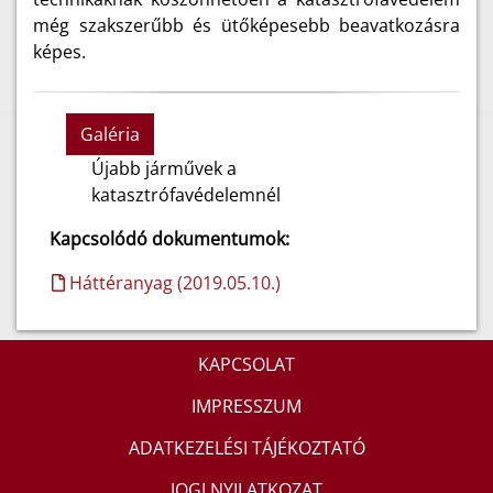
még szakszerűbb és ütőképesebb beavatkozásra
képes.
Galéria
Újabb járművek a
katasztrófavédelemnél
Kapcsolódó dokumentumok:
Háttéranyag (2019.05.10.)
KAPCSOLAT
IMPRESSZUM
ADATKEZELÉSI TÁJÉKOZTATÓ
JOGI NYILATKOZAT