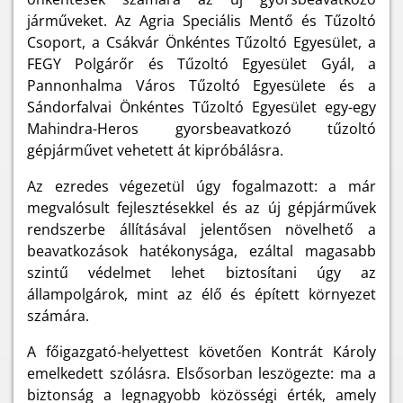
járműveket. Az Agria Speciális Mentő és Tűzoltó
Csoport, a Csákvár Önkéntes Tűzoltó Egyesület, a
FEGY Polgárőr és Tűzoltó Egyesület Gyál, a
Pannonhalma Város Tűzoltó Egyesülete és a
Sándorfalvai Önkéntes Tűzoltó Egyesület egy-egy
Mahindra-Heros gyorsbeavatkozó tűzoltó
gépjárművet vehetett át kipróbálásra.
Az ezredes végezetül úgy fogalmazott: a már
megvalósult fejlesztésekkel és az új gépjárművek
rendszerbe állításával jelentősen növelhető a
beavatkozások hatékonysága, ezáltal magasabb
szintű védelmet lehet biztosítani úgy az
állampolgárok, mint az élő és épített környezet
számára.
A főigazgató-helyettest követően Kontrát Károly
emelkedett szólásra. Elsősorban leszögezte: ma a
biztonság a legnagyobb közösségi érték, amely