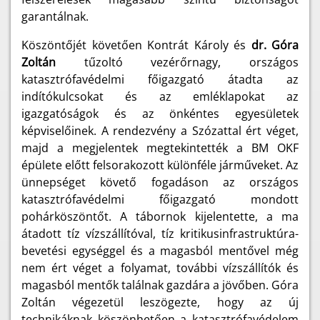
garantálnak.
Köszöntőjét követően Kontrát Károly és
dr. Góra
Zoltán
tűzoltó vezérőrnagy, országos
katasztrófavédelmi főigazgató átadta az
indítókulcsokat és az emléklapokat az
igazgatóságok és az önkéntes egyesületek
képviselőinek. A rendezvény a Szózattal ért véget,
majd a megjelentek megtekintették a BM OKF
épülete előtt felsorakozott különféle járműveket. Az
ünnepséget követő fogadáson az országos
katasztrófavédelmi főigazgató mondott
pohárköszöntőt. A tábornok kijelentette, a ma
átadott tíz vízszállítóval, tíz kritikusinfrastruktúra-
bevetési egységgel és a magasból mentővel még
nem ért véget a folyamat, további vízszállítók és
magasból mentők találnak gazdára a jövőben. Góra
Zoltán végezetül leszögezte, hogy az új
technikáknak köszönhetően a katasztrófavédelem