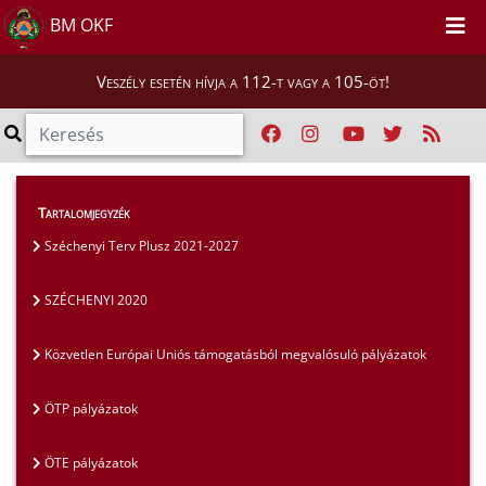
BM OKF
Veszély esetén hívja a 112-t vagy a 105-öt!
Szakmai tájékoztatók
>
Pályázatok
>
Tartalomjegyzék
SZÉCHENYI 2020
Széchenyi Terv Plusz 2021-2027
SZÉCHENYI 2020
Közvetlen Európai Uniós támogatásból megvalósuló pályázatok
ÖTP pályázatok
ÖTE pályázatok