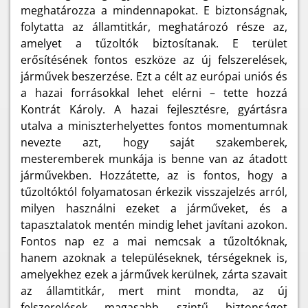
meghatározza a mindennapokat. E biztonságnak,
folytatta az államtitkár, meghatározó része az,
amelyet a tűzoltók biztosítanak. E terület
erősítésének fontos eszköze az új felszerelések,
járművek beszerzése. Ezt a célt az európai uniós és
a hazai forrásokkal lehet elérni – tette hozzá
Kontrát Károly. A hazai fejlesztésre, gyártásra
utalva a miniszterhelyettes fontos momentumnak
nevezte azt, hogy saját szakemberek,
mesteremberek munkája is benne van az átadott
járművekben. Hozzátette, az is fontos, hogy a
tűzoltóktól folyamatosan érkezik visszajelzés arról,
milyen használni ezeket a járműveket, és a
tapasztalatok mentén mindig lehet javítani azokon.
Fontos nap ez a mai nemcsak a tűzoltóknak,
hanem azoknak a településeknek, térségeknek is,
amelyekhez ezek a járművek kerülnek, zárta szavait
az államtitkár, mert mint mondta, az új
felszerelések magasabb szintű biztonságot