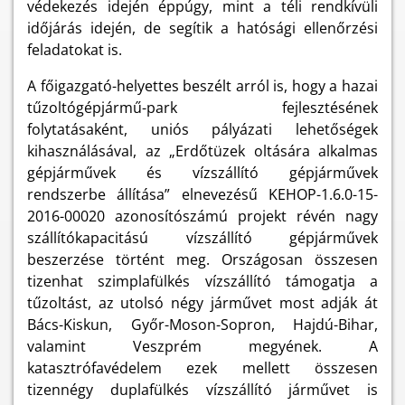
védekezés idején éppúgy, mint a téli rendkívüli
időjárás idején, de segítik a hatósági ellenőrzési
feladatokat is.
A főigazgató-helyettes beszélt arról is, hogy a hazai
tűzoltógépjármű-park fejlesztésének
folytatásaként, uniós pályázati lehetőségek
kihasználásával, az „Erdőtüzek oltására alkalmas
gépjárművek és vízszállító gépjárművek
rendszerbe állítása” elnevezésű KEHOP-1.6.0-15-
2016-00020 azonosítószámú projekt révén nagy
szállítókapacitású vízszállító gépjárművek
beszerzése történt meg. Országosan összesen
tizenhat szimplafülkés vízszállító támogatja a
tűzoltást, az utolsó négy járművet most adják át
Bács-Kiskun, Győr-Moson-Sopron, Hajdú-Bihar,
valamint Veszprém megyének. A
katasztrófavédelem ezek mellett összesen
tizennégy duplafülkés vízszállító járművet is