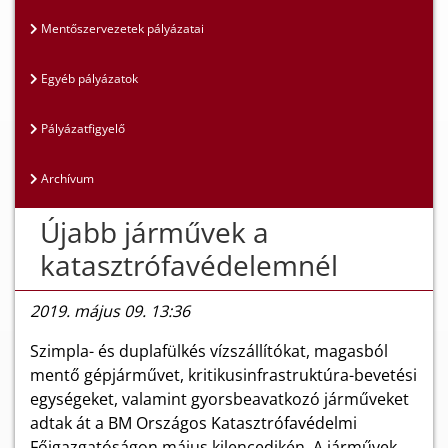
Mentőszervezetek pályázatai
Egyéb pályázatok
Pályázatfigyelő
Archívum
Újabb járművek a
katasztrófavédelemnél
2019. május 09. 13:36
Szimpla- és duplafülkés vízszállítókat, magasból
mentő gépjárművet, kritikusinfrastruktúra-bevetési
egységeket, valamint gyorsbeavatkozó járműveket
adtak át a BM Országos Katasztrófavédelmi
Főigazgatóságon május kilencedikén. A járművek