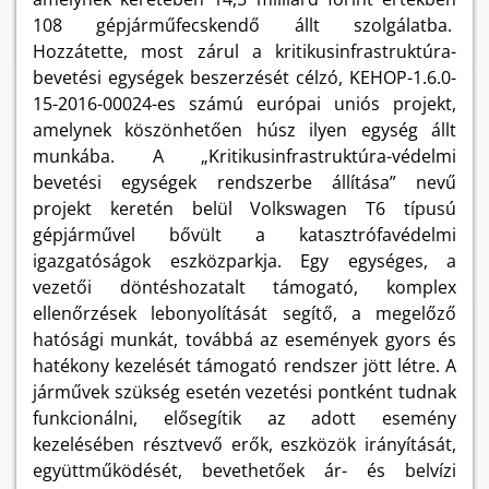
108 gépjárműfecskendő állt szolgálatba.
Hozzátette, most zárul a kritikusinfrastruktúra-
bevetési egységek beszerzését célzó, KEHOP-1.6.0-
15-2016-00024-es számú európai uniós projekt,
amelynek köszönhetően húsz ilyen egység állt
munkába. A „Kritikusinfrastruktúra-védelmi
bevetési egységek rendszerbe állítása” nevű
projekt keretén belül Volkswagen T6 típusú
gépjárművel bővült a katasztrófavédelmi
igazgatóságok eszközparkja. Egy egységes, a
vezetői döntéshozatalt támogató, komplex
ellenőrzések lebonyolítását segítő, a megelőző
hatósági munkát, továbbá az események gyors és
hatékony kezelését támogató rendszer jött létre. A
járművek szükség esetén vezetési pontként tudnak
funkcionálni, elősegítik az adott esemény
kezelésében résztvevő erők, eszközök irányítását,
együttműködését, bevethetőek ár- és belvízi