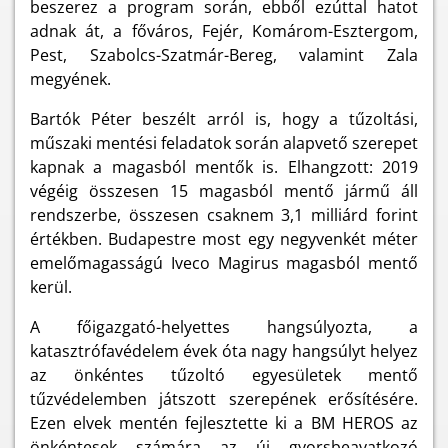
beszerez a program során, ebből ezúttal hatot
adnak át, a főváros, Fejér, Komárom-Esztergom,
Pest, Szabolcs-Szatmár-Bereg, valamint Zala
megyének.
Bartók Péter beszélt arról is, hogy a tűzoltási,
műszaki mentési feladatok során alapvető szerepet
kapnak a magasból mentők is. Elhangzott: 2019
végéig összesen 15 magasból mentő jármű áll
rendszerbe, összesen csaknem 3,1 milliárd forint
értékben. Budapestre most egy negyvenkét méter
emelőmagasságú Iveco Magirus magasból mentő
kerül.
A főigazgató-helyettes hangsúlyozta, a
katasztrófavédelem évek óta nagy hangsúlyt helyez
az önkéntes tűzoltó egyesületek mentő
tűzvédelemben játszott szerepének erősítésére.
Ezen elvek mentén fejlesztette ki a BM HEROS az
önkéntesek számára az új gyorsbeavatkozó