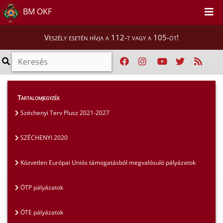
BM OKF
Veszély esetén hívja a 112-t vagy a 105-öt!
Szakmai tájékoztatók
>
Pályázatok
>
Tartalomjegyzék
SZÉCHENYI 2020
Széchenyi Terv Plusz 2021-2027
SZÉCHENYI 2020
Közvetlen Európai Uniós támogatásból megvalósuló pályázatok
ÖTP pályázatok
ÖTE pályázatok