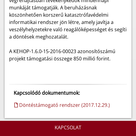
végrehajtásban tevékenykedők mindennapi
munkáját támogatják. A beruházásnak
köszönhetően korszerű katasztrófavédelmi
informatikai rendszer jön létre, amely javítja a
veszélyhelyzetekre való reagálóképességet és segíti
a döntések meghozatalát.
A KEHOP-1.6.0-15-2016-00023 azonosítószámú
projekt támogatási összege 850 millió forint.
Kapcsolódó dokumentumok:
Döntéstámogató rendszer (2017.12.29.)
KAPCSOLAT