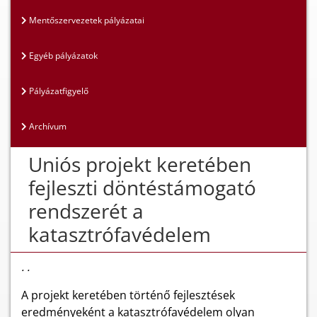
Mentőszervezetek pályázatai
Egyéb pályázatok
Pályázatfigyelő
Archívum
Uniós projekt keretében
fejleszti döntéstámogató
rendszerét a
katasztrófavédelem
. .
A projekt keretében történő fejlesztések
eredményeként a katasztrófavédelem olyan