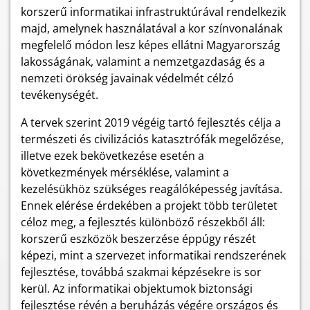
korszerű informatikai infrastruktúrával rendelkezik
majd, amelynek használatával a kor színvonalának
megfelelő módon lesz képes ellátni Magyarország
lakosságának, valamint a nemzetgazdaság és a
nemzeti örökség javainak védelmét célzó
tevékenységét.
A tervek szerint 2019 végéig tartó fejlesztés célja a
természeti és civilizációs katasztrófák megelőzése,
illetve ezek bekövetkezése esetén a
következmények mérséklése, valamint a
kezelésükhöz szükséges reagálóképesség javítása.
Ennek elérése érdekében a projekt több területet
céloz meg, a fejlesztés különböző részekből áll:
korszerű eszközök beszerzése éppúgy részét
képezi, mint a szervezet informatikai rendszerének
fejlesztése, továbbá szakmai képzésekre is sor
kerül. Az informatikai objektumok biztonsági
fejlesztése révén a beruházás végére országos és