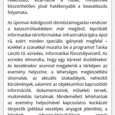
reakcióidő, kizárhatók a hibák, mindennek
köszönhetően jóval hatékonyabb a beavatkozás
folyamata.
Az újonnan kidolgozott döntéstámogatási rendszer
a katasztrófavédelem már meglévő, kipróbált
informatikai-térinformatikai infrastruktúrájára épül
rá, ezért minden speciális igénynek megfelel –
ezekkel a szavakkal mutatta be a programot Tanka
László tű. ezredes, informatikai főosztályvezető. Az
ezredes elmondta, hogy egy káreset észlelésekor
és kezelésekor azonnal megjelenik a térképen az
esemény helyszíne, a lehetséges megközelítési
útvonalak, az aktuális útakadályok, nehezítő
körülmények, valamint az objektumhoz kapcsolódó
információk, dokumentumok, műveleti tervek,
multimédiás tartalmak. Mindemellett lehívhatóak
az esemény helyszínével kapcsolatos kockázati
tényezők (például veszélyes anyagok jelenléte), a