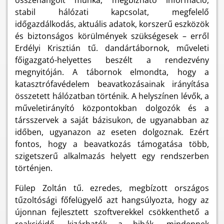
összehangolt munka, megbízható információ,
stabil hálózati kapcsolat, megfelelő
időgazdálkodás, aktuális adatok, korszerű eszközök
és biztonságos körülmények szükségesek – erről
Erdélyi Krisztián tű. dandártábornok, műveleti
főigazgató-helyettes beszélt a rendezvény
megnyitóján. A tábornok elmondta, hogy a
katasztrófavédelem beavatkozásainak irányítása
összetett hálózatban történik. A helyszínen lévők, a
műveletirányító központokban dolgozók és a
társszervek a saját bázisukon, de ugyanabban az
időben, ugyanazon az eseten dolgoznak. Ezért
fontos, hogy a beavatkozás támogatása több,
szigetszerű alkalmazás helyett egy rendszerben
történjen.
Fülep Zoltán tű. ezredes, megbízott országos
tűzoltósági főfelügyelő azt hangsúlyozta, hogy az
újonnan fejlesztett szoftverekkel csökkenthető a