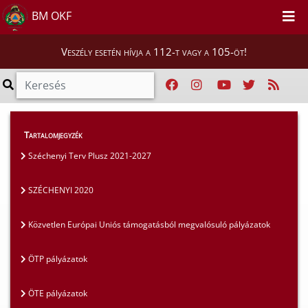
BM OKF
Veszély esetén hívja a 112-t vagy a 105-öt!
Szakmai tájékoztatók
>
Pályázatok
>
Tartalomjegyzék
SZÉCHENYI 2020
Széchenyi Terv Plusz 2021-2027
SZÉCHENYI 2020
Közvetlen Európai Uniós támogatásból megvalósuló pályázatok
ÖTP pályázatok
ÖTE pályázatok