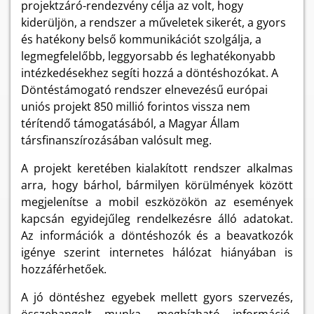
projektzáró-rendezvény célja az volt, hogy
kiderüljön, a rendszer a műveletek sikerét, a gyors
és hatékony belső kommunikációt szolgálja, a
legmegfelelőbb, leggyorsabb és leghatékonyabb
intézkedésekhez segíti hozzá a döntéshozókat. A
Döntéstámogató rendszer elnevezésű európai
uniós projekt 850 millió forintos vissza nem
térítendő támogatásából, a Magyar Állam
társfinanszírozásában valósult meg.
A projekt keretében kialakított rendszer alkalmas
arra, hogy bárhol, bármilyen körülmények között
megjelenítse a mobil eszközökön az események
kapcsán egyidejűleg rendelkezésre álló adatokat.
Az információk a döntéshozók és a beavatkozók
igénye szerint internetes hálózat hiányában is
hozzáférhetőek.
A jó döntéshez egyebek mellett gyors szervezés,