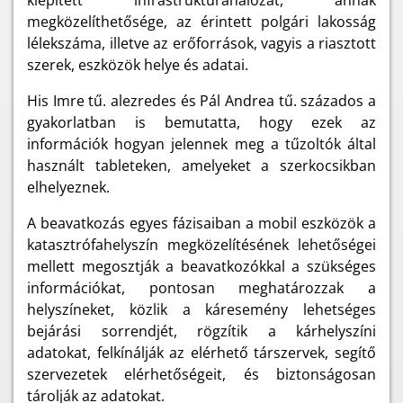
kiépített infrastruktúrahálózat, annak
megközelíthetősége, az érintett polgári lakosság
lélekszáma, illetve az erőforrások, vagyis a riasztott
szerek, eszközök helye és adatai.
His Imre tű. alezredes és Pál Andrea tű. százados a
gyakorlatban is bemutatta, hogy ezek az
információk hogyan jelennek meg a tűzoltók által
használt tableteken, amelyeket a szerkocsikban
elhelyeznek.
A beavatkozás egyes fázisaiban a mobil eszközök a
katasztrófahelyszín megközelítésének lehetőségei
mellett megosztják a beavatkozókkal a szükséges
információkat, pontosan meghatározzak a
helyszíneket, közlik a káresemény lehetséges
bejárási sorrendjét, rögzítik a kárhelyszíni
adatokat, felkínálják az elérhető társzervek, segítő
szervezetek elérhetőségeit, és biztonságosan
tárolják az adatokat.