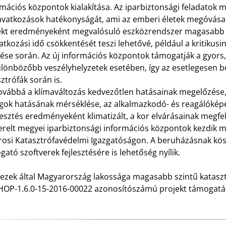
mációs központok kialakítása. Az iparbiztonsági feladatok 
avatkozások hatékonyságát, ami az emberi életek megóvása
ekt eredményeként megvalósuló eszközrendszer magasabb sz
tkozási idő csökkentését teszi lehetővé, például a kritiku
lése során. Az új információs központok támogatják a gyors
ülönbözőbb veszélyhelyzetek esetében, így az esetlegesen be
ztrófák során is.
továbbá a klímaváltozás kedvezőtlen hatásainak megelőzése,
gok hatásának mérséklése, az alkalmazkodó- és reagálóképe
lesztés eredményeként klimatizált, a kor elvárásainak megfel
zerelt megyei iparbiztonsági információs központok kezdik 
rosi Katasztrófavédelmi Igazgatóságon. A beruházásnak kö
ató szoftverek fejlesztésére is lehetőség nyílik.
ezek által Magyarország lakossága magasabb szintű kataszt
HOP-1.6.0-15-2016-00022 azonosítószámú projekt támogatási 