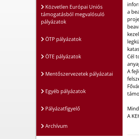
infor
Közvetlen Európai Uniós
a be
támogatásból megvalósuló
proj
pályázatok
beava
keze
ÖTP pályázatok
legk
katas
ÖTE pályázatok
Cél 
anya
A fej
Mentőszervezetek pályázatai
fels
Fővá
Egyéb pályázatok
támog
Pályázatfigyelő
Mind
A KE
Archívum