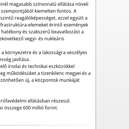
minél magasabb színvonalú ellátása növeli
 szempontjából kiemelten fontos. A
intű reagálóképességet, ezzel együtt a
sinfrastruktúra-elemeket érintő események
, hatékony és szakszerű beavatkozást a
következő vegyi- és nukleáris
 a környezetre és a lakosságra veszélyes
sség javítása.
elő irodai és technikai eszközökkel
meg működésüket a tizenkilenc megyei és a
szönhetően új, a központok munkáját
rófavédelmi ellátásban részesül.
összege 600 millió forint.