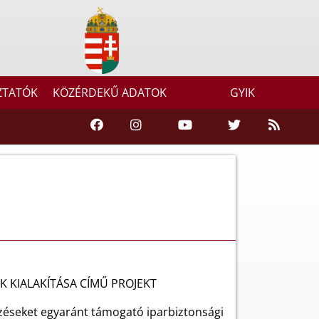
ZTATÓK
KÖZÉRDEKŰ ADATOK
GYIK
 KIALAKÍTÁSA CÍMŰ PROJEKT
őrzéseket egyaránt támogató iparbiztonsági