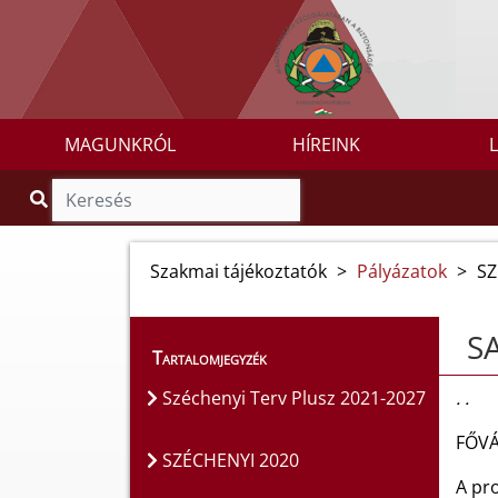
MAGUNKRÓL
HÍREINK
Szakmai tájékoztatók
>
Pályázatok
>
SZ
S
Tartalomjegyzék
Széchenyi Terv Plusz 2021-2027
. .
FŐVÁ
SZÉCHENYI 2020
A pro