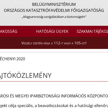
BELÜGYMINISZTÉRIUM
ORSZÁGOS KATASZTRÓFAVÉDELMI FŐIGAZGATÓSÁG
„Magyarország szolgálatában a biztonságért”
LAKOSSÁG
HATÓSÁGI ÜGYEK
SZAKMAI TÁJÉKO
Veszély esetén hívja a 112-t vagy a 105-öt!
ÉCHENYI 2020
AJTÓKÖZLEMÉNY
ROSI ÉS MEGYEI IPARBIZTONSÁGI INFORMÁCIÓS KÖZPONTOK
jekt célja speciális, a beavatkozásokat és a hatósági ellen