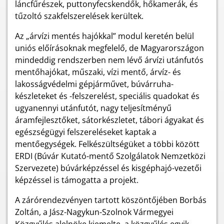
láncfűrészek, puttonyfecskendők, hőkamerák, és
tűzoltó szakfelszerelések kerültek.
Az „árvízi mentés hajókkal” modul
keretén belül
uniós előírásoknak megfelelő, de Magyarországon
mindeddig rendszerben nem lévő árvízi utánfutós
mentőhajókat, műszaki, vízi mentő, árvíz- és
lakosságvédelmi gépjárművet, búvárruha-
készleteket és -felszerelést, speciális quadokat és
ugyanennyi utánfutót, nagy teljesítményű
áramfejlesztőket, sátorkészletet, tábori ágyakat és
egészségügyi felszereléseket kaptak a
mentőegységek. Felkészültségüket a többi között
ERDI (Búvár Kutató-mentő Szolgálatok Nemzetközi
Szervezete) búvárképzéssel és kisgéphajó-vezetői
képzéssel is támogatta a projekt.
A zárórendezvényen tartott köszöntőjében Borbás
Zoltán, a Jász-Nagykun-Szolnok Vármegyei