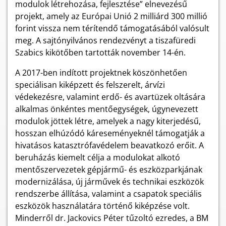
modulok létrehozása, fejlesztése” elnevezésű
projekt, amely az Európai Unió 2 milliárd 300 millió
forint vissza nem térítendő támogatásából valósult
meg. A sajtónyilvános rendezvényt a tiszafüredi
Szabics kikötőben tartották november 14-én.
A 2017-ben indított projektnek köszönhetően
speciálisan kiképzett és felszerelt, árvízi
védekezésre, valamint erdő- és avartüzek oltására
alkalmas önkéntes mentőegységek, úgynevezett
modulok jöttek létre, amelyek a nagy kiterjedésű,
hosszan elhúzódó káreseményeknél támogatják a
hivatásos katasztrófavédelem beavatkozó erőit. A
beruházás kiemelt célja a modulokat alkotó
mentőszervezetek gépjármű- és eszközparkjának
modernizálása, új járművek és technikai eszközök
rendszerbe állítása, valamint a csapatok speciális
eszközök használatára történő kiképzése volt.
Minderről dr. Jackovics Péter tűzoltó ezredes, a BM