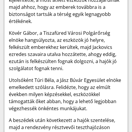
kijelentette, a most átvett eszközök hozzájárulnak
majd ahhoz, hogy az emberek továbbra is a
biztonságot tartsák a térség egyik legnagyobb
értékének.
Kövér Gábor, a Tiszafüred Városi Polgárőrség
elnöke hangsúlyozta, az eszközök jó helyre,
felkészült emberekhez kerültek, majd Jackovics
ezredes szavaira utalva hozzátette, ahogy eddig,
ezután is felkészülten fognak dolgozni, a hajók jó
szolgálatot fognak tenni.
Utolsóként Túri Béla, a Jász Búvár Egyesület elnöke
emelkedett szólásra. Felidézte, hogy az elmúlt
években milyen képzésekkel, eszközökkel
támogatták őket abban, hogy a lehető legjobban
végezhessék önkéntes munkájukat.
A beszédek után következett a hajók szentelése,
majd a rendezvény résztvevői teszthajózáson