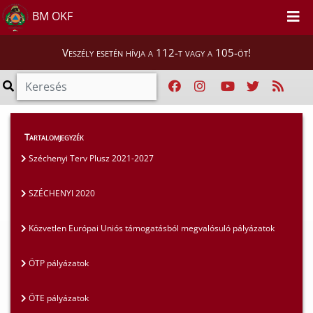
BM OKF
Veszély esetén hívja a 112-t vagy a 105-öt!
Szakmai tájékoztatók
>
Pályázatok
>
Tartalomjegyzék
SZÉCHENYI 2020
Széchenyi Terv Plusz 2021-2027
SZÉCHENYI 2020
Közvetlen Európai Uniós támogatásból megvalósuló pályázatok
ÖTP pályázatok
ÖTE pályázatok