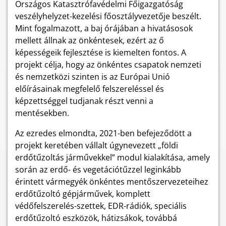
Országos Katasztrófavédelmi Főigazgatóság
veszélyhelyzet-kezelési főosztályvezetője beszélt.
Mint fogalmazott, a baj órájában a hivatásosok
mellett állnak az önkéntesek, ezért az ő
képességeik fejlesztése is kiemelten fontos. A
projekt célja, hogy az önkéntes csapatok nemzeti
és nemzetközi szinten is az Európai Unió
előírásainak megfelelő felszereléssel és
képzettséggel tudjanak részt venni a
mentésekben.
Az ezredes elmondta, 2021-ben befejeződött a
projekt keretében vállalt úgynevezett „földi
erdőtűzoltás járművekkel” modul kialakítása, amely
során az erdő- és vegetációtűzzel leginkább
érintett vármegyék önkéntes mentőszervezeteihez
erdőtűzoltó gépjárművek, komplett
védőfelszerelés-szettek, EDR-rádiók, speciális
erdőtűzoltó eszközök, hátizsákok, továbbá