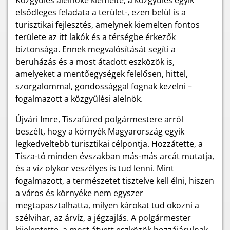
Közgyűlés alelnöke kiemelte, a közgyűlés egyik
elsődleges feladata a terület-, ezen belül is a
turisztikai fejlesztés, amelynek kiemelten fontos
területe az itt lakók és a térségbe érkezők
biztonsága. Ennek megvalósítását segíti a
beruházás és a most átadott eszközök is,
amelyeket a mentőegységek felelősen, hittel,
szorgalommal, gondossággal fognak kezelni –
fogalmazott a közgyűlési alelnök.
Újvári Imre, Tiszafüred polgármestere arról
beszélt, hogy a környék Magyarország egyik
legkedveltebb turisztikai célpontja. Hozzátette, a
Tisza-tó minden évszakban más-más arcát mutatja,
és a víz olykor veszélyes is tud lenni. Mint
fogalmazott, a természetet tisztelve kell élni, hiszen
a város és környéke nem egyszer
megtapasztalhatta, milyen károkat tud okozni a
szélvihar, az árvíz, a jégzajlás. A polgármester