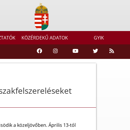
ZTATÓK
KÖZÉRDEKŰ ADATOK
GYIK
szakfelszereléseket
dik a közeljövőben. Április 13-tól