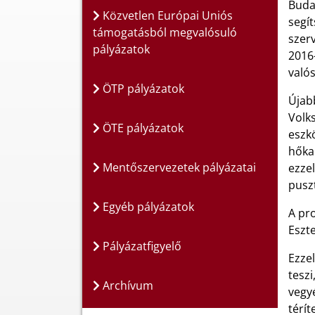
Buda
Közvetlen Európai Uniós
segí
támogatásból megvalósuló
szerv
pályázatok
2016
való
ÖTP pályázatok
Újab
Volk
ÖTE pályázatok
eszk
hőka
Mentőszervezetek pályázatai
ezze
puszt
Egyéb pályázatok
A pr
Eszt
Pályázatfigyelő
Ezze
tesz
Archívum
vegy
térít