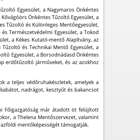
Tűzoltó Egyesület, a Nagymaros Önkéntes
a Kővágóörs Önkéntes Tűzoltó Egyesület, a
s Tűzoltó és Különleges Mentőegyesület,
t- és Természetvédelmi Egyesület, a Tokod
ület, a Kékes Kutató-mentő Alapítvány, az
i Tűzoltó és Technikai Mentő Egyesület, a
zoltó Egyesület, a Borsodnádasd Önkéntes
ap erdőtűzoltó járműveket, és az azokhoz
 a teljes védőruhakészletek, amelyek a
 kabátot, nadrágot, kesztyűt és bakancsot
Főigazgatóság már átadott öt felújított
kor, a Thelena Mentőszervezet, valamint
azföldi mentőképességét támogatják.