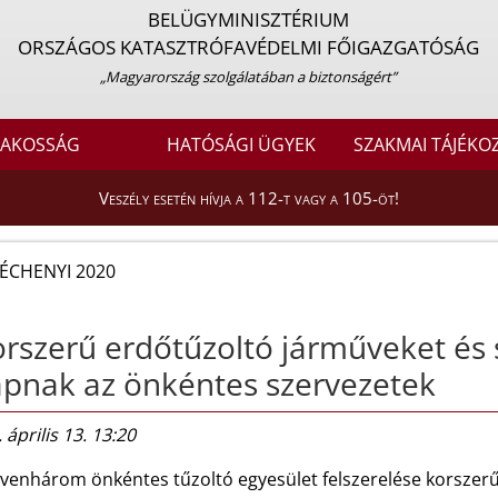
BELÜGYMINISZTÉRIUM
ORSZÁGOS KATASZTRÓFAVÉDELMI FŐIGAZGATÓSÁG
„Magyarország szolgálatában a biztonságért”
LAKOSSÁG
HATÓSÁGI ÜGYEK
SZAKMAI TÁJÉKO
Veszély esetén hívja a 112-t vagy a 105-öt!
ÉCHENYI 2020
rszerű erdőtűzoltó járműveket és 
pnak az önkéntes szervezetek
 április 13. 13:20
venhárom önkéntes tűzoltó egyesület felszerelése korszerűsö