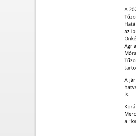
A 20
Tűzo
Hatá
az I
Önké
Agri
Móra
Tűzo
tarto
A já
hatv
is.
Korá
Merc
a Ho