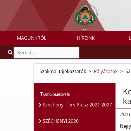
MAGUNKRÓL
HÍREINK
Szakmai tájékoztatók
>
Pályázatok
>
SZ
Ko
Tartalomjegyzék
ka
Széchenyi Terv Plusz 2021-2027
2021.
SZÉCHENYI 2020
Negy