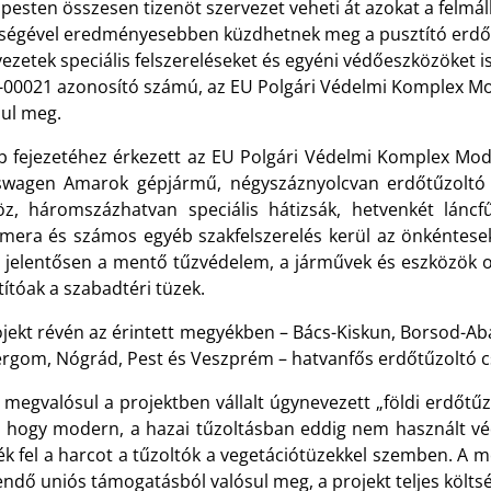
pesten összesen tizenöt szervezet veheti át azokat a felmá
tségével eredményesebben küzdhetnek meg a pusztító erdőt
ezetek speciális felszereléseket és egyéni védőeszközöket is
-00021 azonosító számú, az EU Polgári Védelmi Komplex Mo
sul meg.
b fejezetéhez érkezett az EU Polgári Védelmi Komplex Modu
swagen Amarok gépjármű, négyszáznyolcvan erdőtűzoltó eg
öz, háromszázhatvan speciális hátizsák, hetvenkét láncf
mera és számos egyéb szakfelszerelés kerül az önkéntes
l jelentősen a mentő tűzvédelem, a járművek és eszközök o
ítóak a szabadtéri tüzek.
ojekt révén az érintett megyékben – Bács-Kiskun, Borsod-
ergom, Nógrád, Pest és Veszprém – hatvanfős erdőtűzoltó c
l megvalósul a projektben vállalt úgynevezett „földi erdőtű
i, hogy modern, a hazai tűzoltásban eddig nem használt véd
ék fel a harcot a tűzoltók a vegetációtüzekkel szemben. A m
endő uniós támogatásból valósul meg, a projekt teljes költség