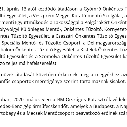
21. április 13-ától kezdődő átadáson a Gyömrő Önkéntes 
ltó Egyesület, a Veszprém Megyei Kutató-mentő Szolgálat, 
rmenti Együttműködés a Lakossággal a Polgárokért Önkénte
poly-völgyi Különleges Mentő-, Önkéntes Tűzoltó, Környeze
ntes Tűzoltó Egyesület, a Császári Önkéntes Tűzoltó Egyes
a Speciális Mentő- és Tűzoltó Csoport, a Dél-magyarország
halom Önkéntes Tűzoltó Egyesület, a Kistelek Önkéntes Tű
ltó Egyesület és a Szomolya Önkéntes Tűzoltó Egyesület k
zó teljes málhafelszerelést.
rművek átadását követően érkeznek meg a megyékhez azok
anfős csoportok méretigénye szerint tartalmaznak sisakot,
bban, 2020. május 5-én a BM Országos Katasztrófavédelmi 
edes-Benz gépjárműfecskendőt, amelyek a Budapest, a Nap
rtobágy és a Mecsek Mentőcsoport beavatkozó erőinek szár