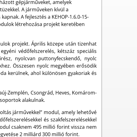
lházott gépjárműveket, amelyek
üzekkel. A járműveken kívül a
 kapnak. A fejlesztés a KEHOP-1.6.0-15-
dulok létrehozása projekt keretében
lok projekt. Április közepe után tizenhat
yéni védőfelszerelés, kétszáz speciális
űrész, nyolcvan puttonyfecskendő, nyolc
ekhez. Összesen nyolc megyében erősödik
da kerülnek, ahol különösen gyakoriak és
Abaúj-Zemplén, Csongrád, Heves, Komárom-
soportok alakulnak.
zoltás járművekkel” modul, amely lehetővé
őfelszerelésekkel és szakfelszerelésekkel
odul csaknem 495 millió forint vissza nem
vetése 2 milliárd 300 millió forint.